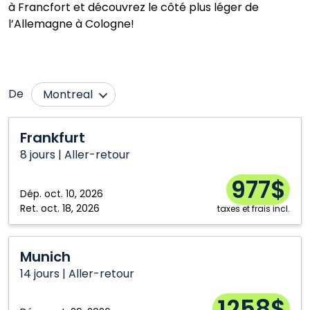
à Francfort et découvrez le côté plus léger de
l’Allemagne à Cologne!
De
Montreal
Calgary
Toronto
Frankfurt
Frankfurt
Halifax
Vancouver
8 jours | Aller-retour
Ottawa
Winnipeg
977$
Dép.
oct. 10, 2026
Ret.
oct. 18, 2026
taxes et frais incl.
Munich
Munich
14 jours | Aller-retour
1258$