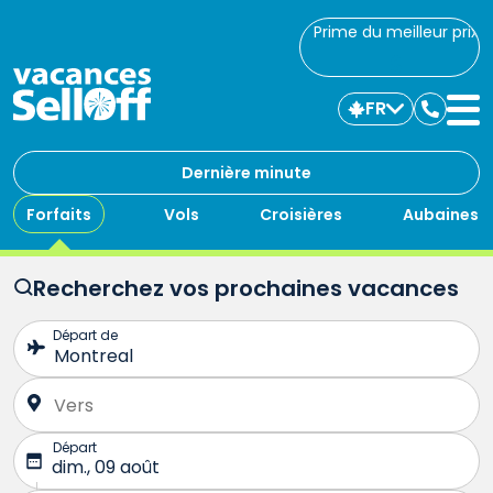
Prime du meilleur prix
FR
Commu
avec
nous
Dernière minute
Forfaits
Vols
Croisières
Aubaines
Recherchez vos prochaines vacances