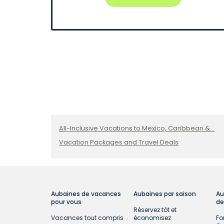
All-Inclusive Vacations to Mexico, Caribbean &...
Vacation Packages and Travel Deals
Aubaines de vacances
Aubaines par saison
Au
pour vous
de
Réservez tôt et
Vacances tout compris
économisez
Fo