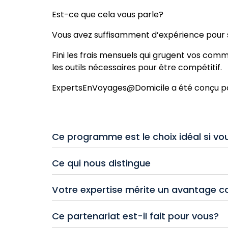
Est-ce que cela vous parle?
Vous avez suffisamment d’expérience pour s
Fini les frais mensuels qui grugent vos commiss
les outils nécessaires pour être compétitif.
ExpertsEnVoyages@Domicile a été conçu pour 
Ce programme est le choix idéal si vou
Un conseiller en voyages d’expérience a
Ce qui nous distingue
Un agent qui souhaite travailler de façon
Cessez de sacrifier vos profits pour des fra
Un vendeur qui apprécie la flexibilité sans 
Votre expertise mérite un avantage co
Mieux encore, nous annulons ces frais dès q
Un professionnel qui recherche de solides
mauvaises surprises. Juste des frais prévisi
ExpertsEnVoyages@Domicile permet à votre 
Un agent prêt à faire croître son entrepri
Ce partenariat est-il fait pour vous?
relations avec les fournisseurs et à des tarifs