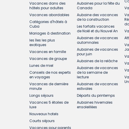
C
Vacances dans des
Aubaines pour la fête du
hôtels pour adultes
Canada
Va
Vacances abordables
Aubaine des vacances
Va
de la construction
Ré
Catégories d'hôtels à
do
Cuba
Les forfaits vacances
de Noël et du Nouvel An
Va
Mariages à destination
Aubaines de vacances
At
les îles les plus
automnales
exotiques
Va
Aubaines de vacances
J
Vacances en famille
pour juin
Va
Vacances de groupe
Aubaines de la relâche
Va
Lunes de miel
Aubaines de vacances
Va
Conseils de nos experts
de la semaine de
en voyages
lecture
Va
Un
Vacances de dernière
Aubaines de vacances
minute
estivales
Longs séjours
Départs du printemps
Vacances 5 étoiles de
Aubaines hivernales
luxe
ensoleillées
Nouveaux hotels
Courts séjours
Vacances pour parents