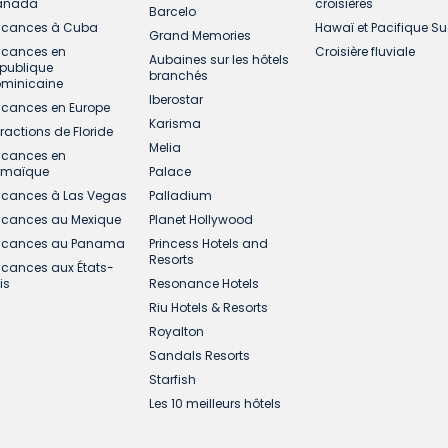
anada
croisières
Barcelo
cances à Cuba
Hawaï et Pacifique S
Grand Memories
cances en
Croisière fluviale
Aubaines sur les hôtels
publique
branchés
minicaine
Iberostar
cances en Europe
Karisma
tractions de Floride
Melia
cances en
amaïque
Palace
cances à Las Vegas
Palladium
cances au Mexique
Planet Hollywood
cances au Panama
Princess Hotels and
Resorts
cances aux États-
is
Resonance Hotels
Riu Hotels & Resorts
Royalton
Sandals Resorts
Starfish
Les 10 meilleurs hôtels