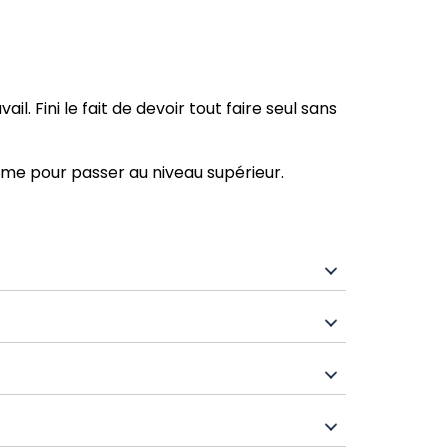
il. Fini le fait de devoir tout faire seul sans
ème pour passer au niveau supérieur.
 annuels fixes et transparents de 300 $.
. Aucuns frais technologiques. Pas de
’achat;
llOff et vous donne accès à de solides
us vendez, plus vous gagnez. La structure de