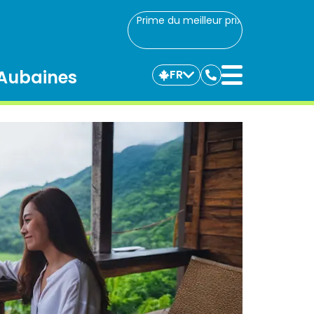
Prime du meilleur prix
Aubaines
FR
Communiquez
avec
nous