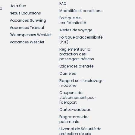
FAQ
Hola Sun
ud
Modalités et conditions
Nexus Excursions
Politique de
Vacances Sunwing
confidentialité
Vacances Transat
Alertes de voyage
Récompenses WestJet
Politique d’accessibilité
Vacances WestJet
(PDF)
Règlement sur la
protection des
passagers aériens
Exigences d’entrée
Carrières
Rapport sur l’esclavage
moderne
Coupons de
stationnement pour
l'aéroport
Cartes-cadeaux
Programme de
paiements
Hivernal de Sécurité de
protection de prix