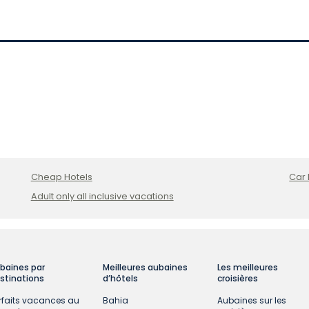
Cheap Hotels
Car 
Adult only all inclusive vacations
baines par
Meilleures aubaines
Les meilleures
stinations
d’hôtels
croisières
rfaits vacances au
Bahia
Aubaines sur les