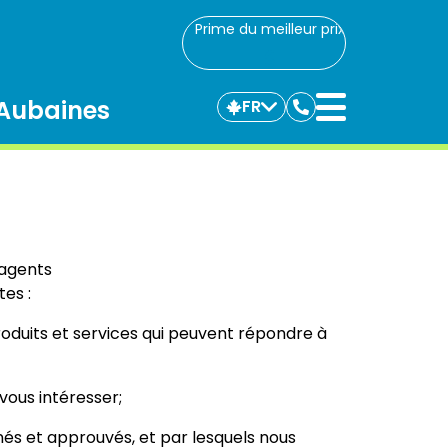
Prime du meilleur prix
Aubaines
FR
Communiquez
avec
nous
 agents
tes :
roduits et services qui peuvent répondre à
vous intéresser;
nnés et approuvés, et par lesquels nous