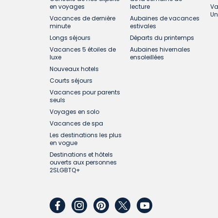
en voyages
lecture
Va
k) Les voyagistes ou les compagnies aérien
Un
Vacances de dernière
Aubaines de vacances
contrôle direct ou indirect. Nous ne somme
minute
estivales
réclamations, pertes, dommages, coûts ou d
Longs séjours
Départs du printemps
retard et d’une perte de jouissance.
Vacances 5 étoiles de
Aubaines hivernales
luxe
ensoleillées
l) VacancesSellOff.com n’est pas responsab
Nouveaux hotels
fournisseur de services de voyage figurant 
Courts séjours
Vacances pour parents
m) Certains hôtels imposent désormais des f
seuls
place à l'hôtel au moment de l’enregistrem
Voyages en solo
Vacances de spa
n) Aucun employé, conseiller en voyages ou
Les destinations les plus
et d’y renoncer.
en vogue
Destinations et hôtels
ouverts aux personnes
2SLGBTQ+
facebook
instagram
pinterest
twitter
youtube