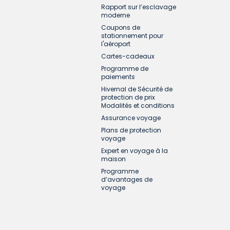
Rapport sur l’esclavage
ndépendantes dont nous n'avons aucun
moderne
ssumons aucune responsabilité pour les
Coupons de
stationnement pour
écès, d’une perte, d’un dommage, d’un
l'aéroport
Cartes-cadeaux
Programme de
xécution, ou de l'exécution déficiente d’un
paiements
Hivernal de Sécurité de
protection de prix
s applicables, qui doivent être payés sur
Modalités et conditions
Assurance voyage
Plans de protection
tout ou en partie, ces CONDITIONS DE VENTE
voyage
Expert en voyage à la
maison
Programme
d’avantages de
voyage