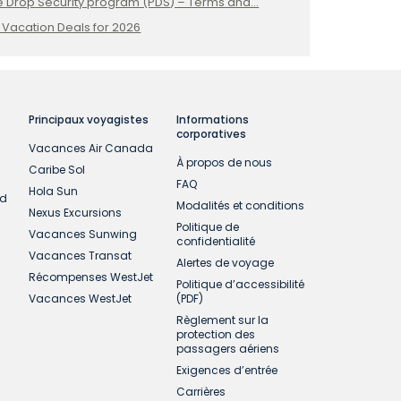
e Drop Security program (PDS) – Terms and...
ésente votre contribution au Fonds
vation, ainsi que des instructions sur la
 Vacation Deals for 2026
bagage à main et être placés directement
lité.
essaire.
 relation contractuelle entre le client et
 restrictions ou autres exigences de sécurité
la compagnie aérienne qui fournit au client
.ca
ou le site Web de l’Administration
Principaux voyagistes
Informations
) 294-2202.
corporatives
tation, et si vous êtes insatisfait du
Vacances Air Canada
À propos de nous
ncesSellOff.com. Toutefois, notez que
Caribe Sol
FAQ
 produit ou les services fournis par les
Hola Sun
ud
Modalités et conditions
 et les conditions régissant la relation
Nexus Excursions
Politique de
ntenue dans les brochures ou les sites Web
Vacances Sunwing
confidentialité
Vacances Transat
Alertes de voyage
Récompenses WestJet
Politique d’accessibilité
que notre agence ou nos employés qui
Vacances WestJet
(PDF)
Règlement sur la
protection des
travail, une catastrophe naturelle, une
passagers aériens
 gouvernement, une guerre, une
Exigences d’entrée
Carrières