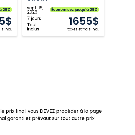
Fort McMurray
Toronto
A
sept. 18,
’à 29%
Économisez jusqu’à 29%
Grande Prairie
2026
Vancouver
Wellness
5$
1655$
7 jours
Inclusive
Kamloops
Victoria
Tout
Resort
inclus
is incl.
taxes et frais incl.
Kelowna
Winnipeg
Adults
Ottawa
Only:
Punta
Cana,
République
dominicaine
le prix final, vous DEVEZ procéder à la page
nal garanti et prévaut sur tout autre prix.