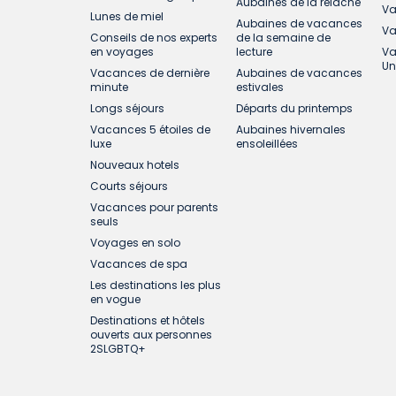
Aubaines de la relâche
Va
Lunes de miel
Aubaines de vacances
Va
Conseils de nos experts
de la semaine de
en voyages
lecture
Va
Un
Vacances de dernière
Aubaines de vacances
minute
estivales
Longs séjours
Départs du printemps
Vacances 5 étoiles de
Aubaines hivernales
luxe
ensoleillées
Nouveaux hotels
Courts séjours
Vacances pour parents
seuls
Voyages en solo
Vacances de spa
Les destinations les plus
en vogue
Destinations et hôtels
ouverts aux personnes
2SLGBTQ+