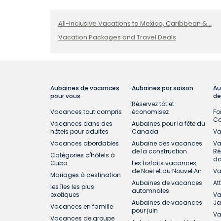
All-Inclusive Vacations to Mexico, Caribbean &...
Vacation Packages and Travel Deals
Aubaines de vacances
Aubaines par saison
Au
pour vous
de
Réservez tôt et
Vacances tout compris
économisez
Fo
C
Vacances dans des
Aubaines pour la fête du
hôtels pour adultes
Canada
Va
Vacances abordables
Aubaine des vacances
Va
de la construction
Ré
Catégories d'hôtels à
do
Cuba
Les forfaits vacances
de Noël et du Nouvel An
Va
Mariages à destination
Aubaines de vacances
At
les îles les plus
automnales
exotiques
Va
Aubaines de vacances
J
Vacances en famille
pour juin
Va
Vacances de groupe