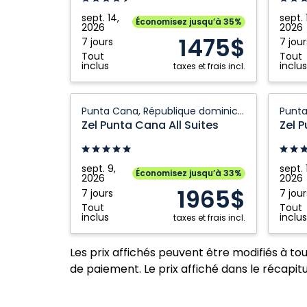
Punta
Punta
sept. 14,
sept. 
Économisez jusqu’à 35%
2026
2026
Cana,
Cana,
1475$
7 jours
7 jour
République
Républ
Tout
Tout
dominicaine
domini
inclus
inclus
taxes et frais incl.
Zel
Zel
Punta Cana, République dominicaine
Punta
Punta
Zel Punta Cana All Suites
Zel P
Cana
Cana
All
All
Suites:
Suites:
sept. 9,
sept. 
Économisez jusqu’à 33%
2026
2026
Punta
Punta
1965$
7 jours
7 jour
Cana,
Cana,
Tout
Tout
République
Républ
inclus
inclus
taxes et frais incl.
dominicaine
domini
Les prix affichés peuvent être modifiés à to
de paiement. Le prix affiché dans le récapitul