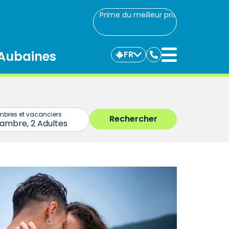
Prime du meilleur prix
Aubaines
FR
Communiquez
avec
nous