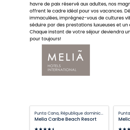
havre de paix réservé aux adultes, nos mag
offrent le cadre idéal pour vos vacances. 
immaculées, imprégnez-vous de cultures vib
séduire par des prestations luxueuses et un
Chaque instant de votre séjour deviendra un
pour toujours!
Melia
Melia
Punta Cana, République dominicaine
Caribe
Caribe
Melia Caribe Beach Resort
Meli
Beach
Beach
Resort:
Resort: