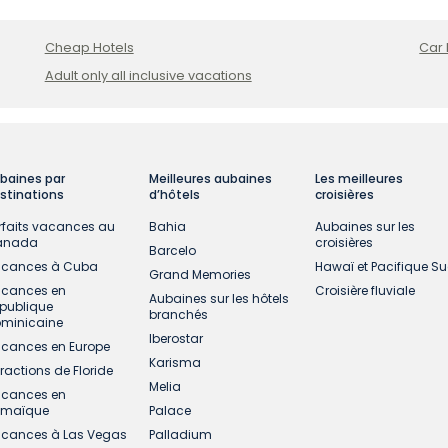
Cheap Hotels
Car 
Adult only all inclusive vacations
baines par
Meilleures aubaines
Les meilleures
stinations
d’hôtels
croisières
rfaits vacances au
Bahia
Aubaines sur les
anada
croisières
Barcelo
cances à Cuba
Hawaï et Pacifique S
Grand Memories
cances en
Croisière fluviale
Aubaines sur les hôtels
publique
branchés
minicaine
Iberostar
cances en Europe
Karisma
tractions de Floride
Melia
cances en
amaïque
Palace
cances à Las Vegas
Palladium