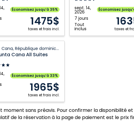
A
14,
sept. 14,
Économisez jusqu’à 35%
Économisez jusqu
2026
Wellness
1475$
163
s
7 jours
ique
Inclusive
Tout
caine
Resort
inclus
taxes et frais incl.
taxes et fra
Adults
Only:
Punta Cana, République dominicaine
Punta
unta Cana All Suites
Cana,
République
dominicaine
14,
Économisez jusqu’à 33%
1965$
s
ique
taxes et frais incl.
caine
ut moment sans préavis. Pour confirmer la disponibilité et 
atif de la réservation à la page de paiement est le prix fi