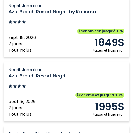
Calgary
Québec City
Azul
Negril, Jamaïque
Beach
Edmonton
Regina
Azul Beach Resort Negril, by Karisma
Resort
Fort McMurray
Saskatoon
Negril,
Grande Prairie
Toronto
by
Économisez jusqu’à 11%
Karisma:
sept. 18, 2026
Kamloops
Vancouver
1849$
Negril,
7 jours
Kelowna
Victoria
Tout inclus
Jamaïque
taxes et frais incl.
Nanaimo
Winnipeg
Azul
Ottawa
Negril, Jamaïque
Beach
Azul Beach Resort Negril
Resort
Negril:
Negril,
Économisez jusqu’à 30%
Jamaïque
août 18, 2026
1995$
7 jours
Tout inclus
taxes et frais incl.
Nickelodeon