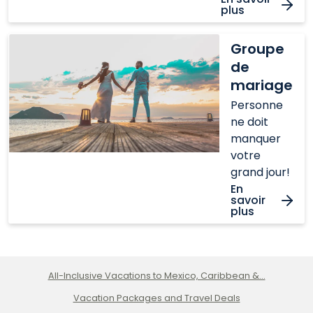
plus
Groupe
Groupe
de
de
mariage
mariage
Personne
ne doit
manquer
votre
grand jour!
En
savoir
plus
All-Inclusive Vacations to Mexico, Caribbean &...
Vacation Packages and Travel Deals