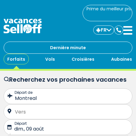
Prime du meilleur prix
FR
Commu
avec
nous
Dernière minute
Forfaits
Vols
Croisières
Aubaines
Recherchez vos prochaines vacances