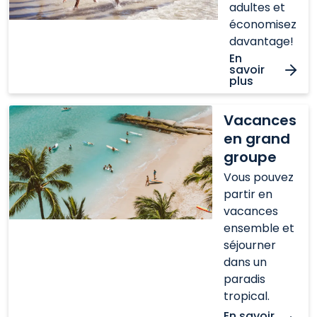
adultes et
économisez
davantage!
En
savoir
plus
Vacances
Vacances
en
en grand
grand
groupe
groupe
Vous pouvez
partir en
vacances
ensemble et
séjourner
dans un
paradis
tropical.
En savoir