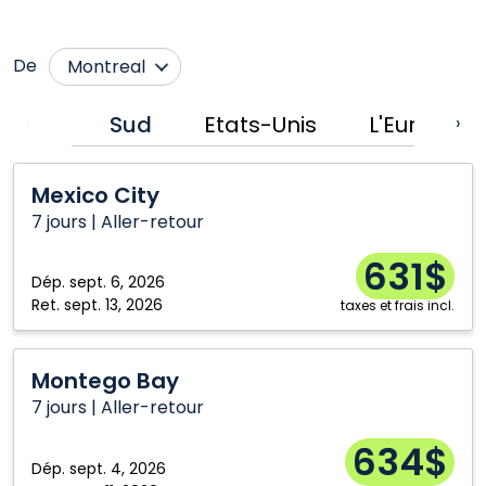
De
Montreal
Edmonton
Toronto
Sud
Etats-Unis
L'Europe
‹
›
Halifax
Vancouver
Mexico
Moncton
Winnipeg
Mexico City
City
Ottawa
7 jours | Aller-retour
631$
Dép.
sept. 6, 2026
Ret.
sept. 13, 2026
taxes et frais incl.
Montego
Montego Bay
Bay
7 jours | Aller-retour
634$
Dép.
sept. 4, 2026