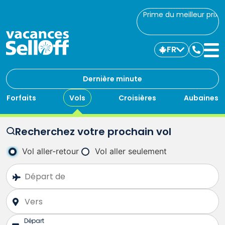
Prime du meilleur prix
FR
Commu
avec
nous
Dernière minute
Forfaits
Vols
Croisières
Aubaines
Recherchez votre prochain vol