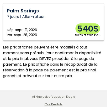
Brandon
Ottawa
Palm
Calgary
Regina
Palm Springs
Springs
Comox
Thunder Bay
7 jours | Aller-retour
Edmonton
Toronto
540$
Dép.
sept. 21, 2026
Fort McMurray
Vancouver
Ret.
sept. 28, 2026
taxes et frais incl.
Halifax
Victoria
Hamilton
Windsor
Les prix affichés peuvent être modifiés à tout
moment sans préavis. Pour confirmer la disponibilité
Kitchener
Winnipeg
et le prix final, vous DEVEZ procéder à la page de
London
Yellowknife
paiement. Le prix affiché dans le récapitulatif de la
Montréal
réservation à la page de paiement est le prix final
garanti et prévaut sur tout autre prix.
All-Inclusive Vacation Deals
Car Rentals