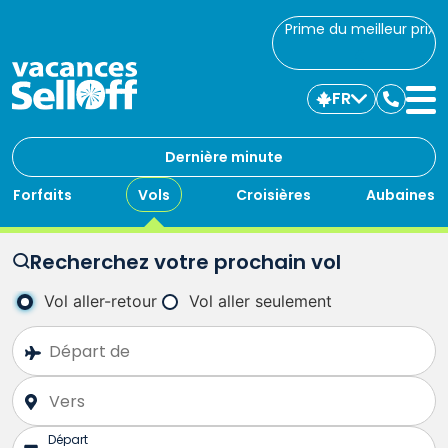
Prime du meilleur prix
FR
Commu
avec
nous
Dernière minute
Forfaits
Vols
Croisières
Aubaines
Recherchez votre prochain vol