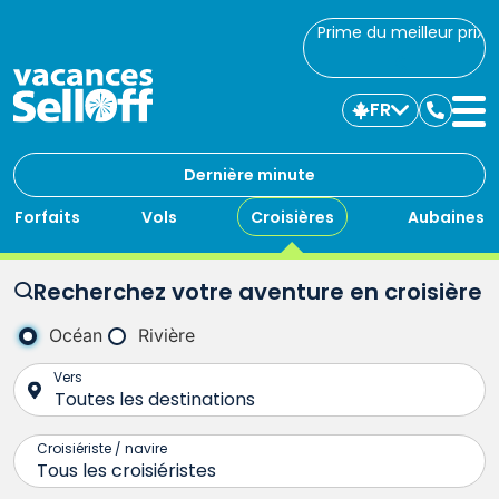
Prime du meilleur prix
FR
Commu
avec
nous
Dernière minute
Forfaits
Vols
Croisières
Aubaines
Recherchez votre aventure en croisière