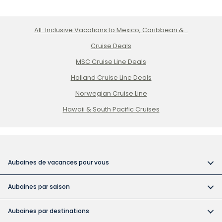
All-Inclusive Vacations to Mexico, Caribbean &...
Cruise Deals
MSC Cruise Line Deals
Holland Cruise Line Deals
Norwegian Cruise Line
Hawaii & South Pacific Cruises
Aubaines de vacances pour vous
Vacances tout compris
Aubaines par saison
Vacances dans des hôtels pour adultes
Réservez tôt et économisez
Vacances abordables
Aubaines par destinations
Aubaines pour la fête du Canada