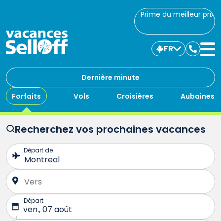
Prime du meilleur prix
FR
Commu
avec
nous
Dernière minute
Forfaits
Vols
Croisières
Aubaines
Recherchez vos prochaines vacances