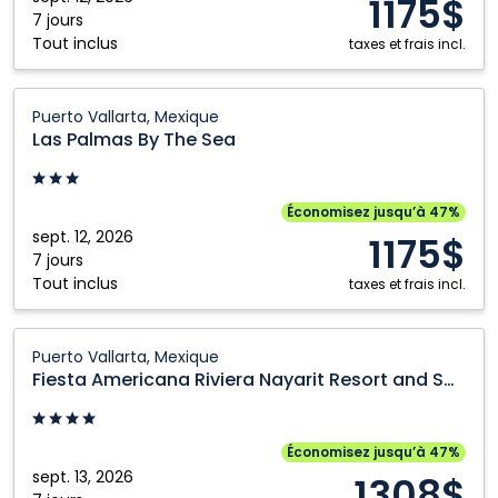
1175$
Montréal
Victoria
Vallarta,
7 jours
Tout inclus
Nanaimo
Winnipeg
Mexique
taxes et frais incl.
Ottawa
Las
Puerto Vallarta, Mexique
Palmas
Las Palmas By The Sea
By
The
Sea:
Économisez jusqu’à 47%
Puerto
sept. 12, 2026
1175$
Vallarta,
7 jours
Tout inclus
Mexique
taxes et frais incl.
Fiesta
Puerto Vallarta, Mexique
Americana
Fiesta Americana Riviera Nayarit Resort and Spa
Riviera
Nayarit
Resort
Économisez jusqu’à 47%
and
sept. 13, 2026
1308$