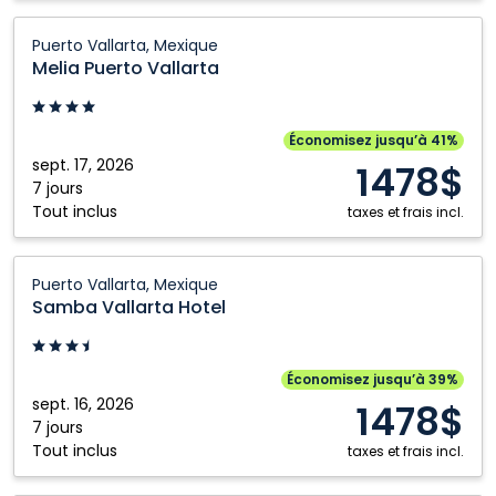
Vallarta,
Mexique
Melia
Puerto Vallarta, Mexique
Puerto
Melia Puerto Vallarta
Vallarta:
Puerto
Vallarta,
Économisez jusqu’à 41%
Mexique
sept. 17, 2026
1478$
7 jours
Tout inclus
taxes et frais incl.
Samba
Puerto Vallarta, Mexique
Vallarta
Samba Vallarta Hotel
Hotel:
Puerto
Vallarta,
Économisez jusqu’à 39%
Mexique
sept. 16, 2026
1478$
7 jours
Tout inclus
taxes et frais incl.