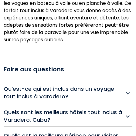
les vagues en bateau à voile ou en planche à voile. Ce
forfait tout inclus à Varadero vous donne accès à des
expériences uniques, alliant aventure et détente. Les
adeptes de sensations fortes préféreront peut-être
plutôt faire de la paravoile pour une vue imprenable
sur les paysages cubains.
Foire aux questions
Qu’est-ce qui est inclus dans un voyage
tout inclus à Varadero?
La majorité des voyages tout inclus à Varadero
Quels sont les meilleurs hôtels tout inclus à
comprennent les vols aller-retour, l’hébergement à
Varadero, Cuba?
l’hôtel, tous les repas et les boissons (y compris
l’alcool), l’accès aux piscines et aux plages, les
Voici quelques-uns des complexes les mieux cotés à
Quelle est la meilleure période pour visiter
spectacles et les sports nautiques non motorisés.