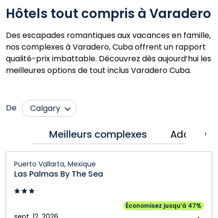
Hôtels tout compris à Varadero
Des escapades romantiques aux vacances en famille,
nos complexes à Varadero, Cuba offrent un rapport
qualité-prix imbattable. Découvrez dès aujourd’hui les
meilleures options de tout inclus Varadero Cuba.
De
Calgary
Cranbrook
Prince George
Meilleurs complexes
Adapté au
‹
›
Edmonton
Québec City
Las
Fort McMurray
Regina
Puerto Vallarta, Mexique
Palmas
Las Palmas By The Sea
Grande Prairie
Saskatoon
By
Kamloops
Toronto
The
Sea:
Kelowna
Vancouver
Économisez jusqu’à 47%
Puerto
sept. 12, 2026