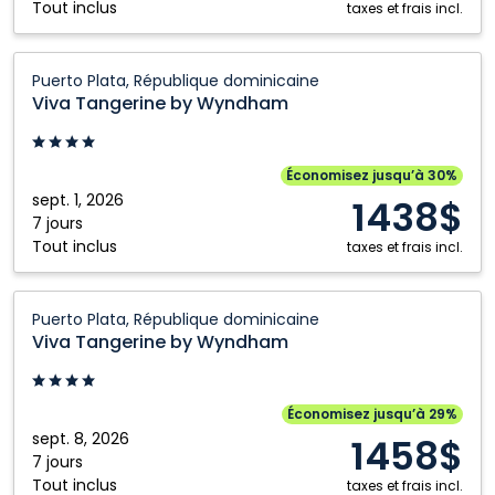
Tout inclus
Puerto
taxes et frais incl.
Vallarta,
Mexique
Viva
Puerto Plata, République dominicaine
Tangerine
Viva Tangerine by Wyndham
by
Wyndham:
Puerto
Économisez jusqu’à 30%
Plata,
sept. 1, 2026
1438$
République
7 jours
Tout inclus
dominicaine
taxes et frais incl.
Viva
Puerto Plata, République dominicaine
Tangerine
Viva Tangerine by Wyndham
by
Wyndham:
Puerto
Économisez jusqu’à 29%
Plata,
sept. 8, 2026
1458$
République
7 jours
Tout inclus
dominicaine
taxes et frais incl.