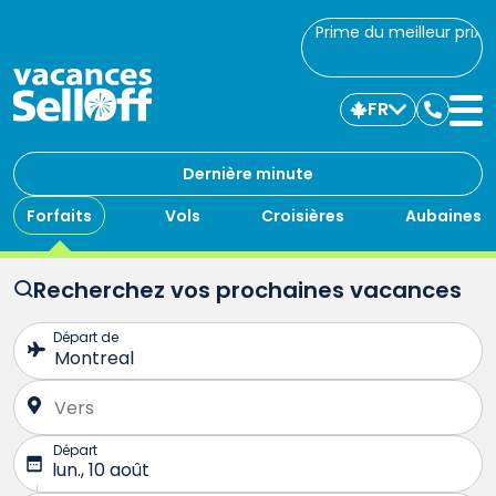
Prime du meilleur prix
FR
Commu
avec
nous
Dernière minute
Forfaits
Vols
Croisières
Aubaines
Recherchez vos prochaines vacances