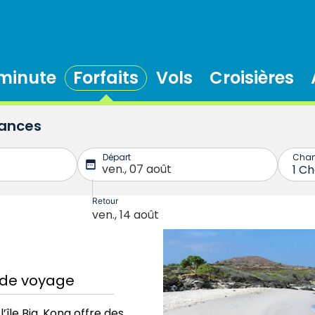
 minute
Forfaits
Vols
Croisières
cances
 de voyage
’île Big, Kona offre des