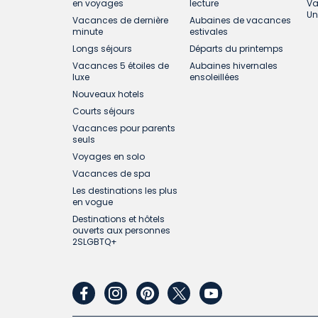
en voyages
lecture
Va
Un
Vacances de dernière
Aubaines de vacances
minute
estivales
Longs séjours
Départs du printemps
Vacances 5 étoiles de
Aubaines hivernales
luxe
ensoleillées
Nouveaux hotels
Courts séjours
Vacances pour parents
seuls
Voyages en solo
Vacances de spa
Les destinations les plus
en vogue
Destinations et hôtels
ouverts aux personnes
2SLGBTQ+
facebook
instagram
pinterest
twitter
youtube