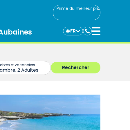
Prime du meilleur prix
Aubaines
FR
Communiquez
avec
nous