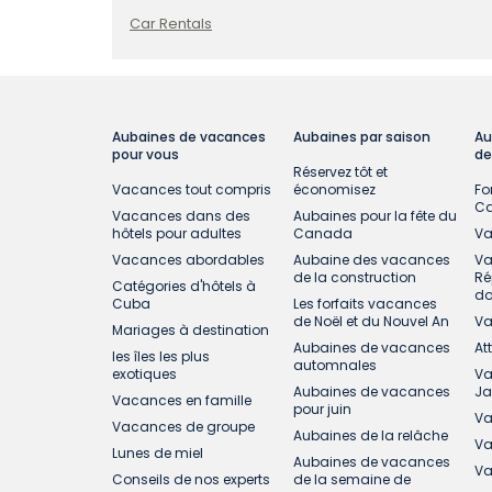
Car Rentals
Aubaines de vacances
Aubaines par saison
Au
pour vous
de
Réservez tôt et
Vacances tout compris
économisez
Fo
C
Vacances dans des
Aubaines pour la fête du
hôtels pour adultes
Canada
Va
Vacances abordables
Aubaine des vacances
Va
de la construction
Ré
Catégories d'hôtels à
do
Cuba
Les forfaits vacances
de Noël et du Nouvel An
Va
Mariages à destination
Aubaines de vacances
At
les îles les plus
automnales
exotiques
Va
Aubaines de vacances
J
Vacances en famille
pour juin
Va
Vacances de groupe
Aubaines de la relâche
Va
Lunes de miel
Aubaines de vacances
Va
Conseils de nos experts
de la semaine de