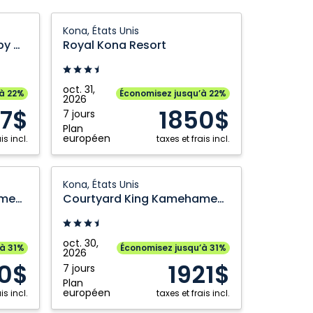
Edmonton
Vancouver
Royal
Kona, États Unis
Kona
Fairway Villas Waikoloa by OUTRIGGER Condo
Royal Kona Resort
Resort:
Kona,
États
oct. 31,
’à 22%
Économisez jusqu’à 22%
2026
Unis
67$
1850$
7 jours
Plan
européen
is incl.
taxes et frais incl.
Courtyard
Kona, États Unis
King
Courtyard King Kamehameha's Kona Beach Hotel
Courtyard King Kamehameha's Kona Beach Hotel
Kamehameha's
Kona
Beach
oct. 30,
’à 31%
Économisez jusqu’à 31%
2026
Hotel:
20$
1921$
7 jours
Kona,
Plan
États
européen
is incl.
taxes et frais incl.
Unis