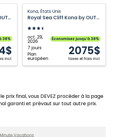
Royal
Kona, États Unis
Sea
Royal Sea Cliff Kona by OUTRIGGER Condo
Royal Sea Cliff Kona by OUTRIGGER Condo
Cliff
Kona
by
oct. 29,
à 38%
Économisez jusqu’à 38%
2026
OUTRIGGER
4$
2075$
7 jours
Condo:
Plan
Kona,
européen
is incl.
taxes et frais incl.
États
Unis
le prix final, vous DEVEZ procéder à la page
nal garanti et prévaut sur tout autre prix.
 Minute Vacations