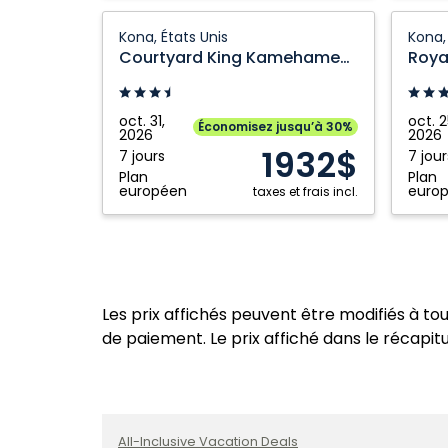
Courtyard
Royal
Kona, États Unis
Kona,
King
Sea
Courtyard King Kamehameha's Kona Beach Hotel
Kamehameha's
Cliff
Kona
Kona
Beach
by
oct. 31,
oct. 2
Économisez jusqu’à 30%
2026
2026
Hotel:
OUTRI
1932$
7 jours
7 jour
Kona,
Condo:
Plan
Plan
États
Kona,
européen
euro
taxes et frais incl.
Unis
États
Unis
Les prix affichés peuvent être modifiés à to
de paiement. Le prix affiché dans le récapitul
All-Inclusive Vacation Deals