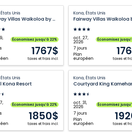
y
Fairway
 États Unis
Kona, États Unis
Villas
Fairway Villas Waikoloa by OUTRIGGER Condo
oa
Waikoloa
by
GGER
OUTRIGGER
9,
oct. 27,
Économisez jusqu’à 22%
Économisez jusqu
2026
Condo:
1767$
17
s
7 jours
Kona,
Plan
États
péen
européen
taxes et frais incl.
taxes et fra
Unis
Courtyard
 États Unis
Kona, États Unis
King
l Kona Resort
Kamehameha's
Kona
Beach
7,
oct. 31,
Économisez jusqu’à 22%
Économisez jusqu
2026
Hotel:
1850$
19
s
7 jours
Kona,
Plan
États
péen
européen
taxes et frais incl.
taxes et fra
Unis