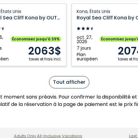
Royal
 États Unis
Kona, États Unis
Sea
Royal Sea Cliff Kona by OUTRIGGER Condo
Cliff
Kona
by
5,
oct. 27,
Économisez jusqu’à 39%
Économisez jusqu’
2026
GGER
OUTRIGGER
2063$
207
s
7 jours
Condo:
Plan
Kona,
péen
européen
taxes et frais incl.
taxes et fra
États
Unis
Tout afficher
ut moment sans préavis. Pour confirmer la disponibilité et 
atif de la réservation à la page de paiement est le prix fi
Adults Only All-Inclusive Vacations
Last