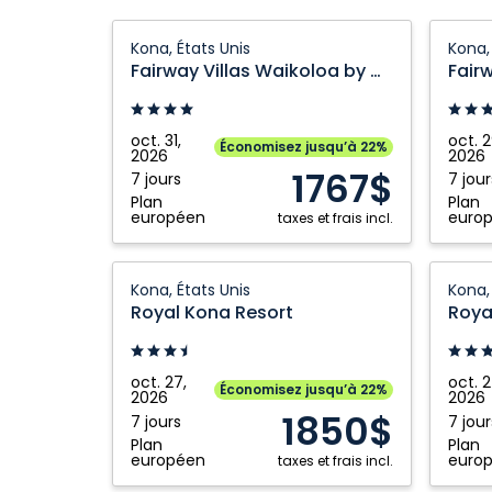
Fairway
Fairwa
Kona, États Unis
Kona,
Villas
Villas
Fairway Villas Waikoloa by OUTRIGGER Condo
Waikoloa
Waikol
by
by
OUTRIGGER
OUTRI
oct. 31,
oct. 2
Économisez jusqu’à 22%
2026
2026
Condo:
Condo:
1767$
7 jours
7 jour
Kona,
Kona,
Plan
Plan
États
États
européen
euro
taxes et frais incl.
Unis
Unis
Royal
Royal
Kona, États Unis
Kona,
Kona
Kona
Royal Kona Resort
Roya
Resort:
Resort:
Kona,
Kona,
États
États
oct. 27,
oct. 2
Économisez jusqu’à 22%
2026
2026
Unis
Unis
1850$
7 jours
7 jour
Plan
Plan
européen
euro
taxes et frais incl.