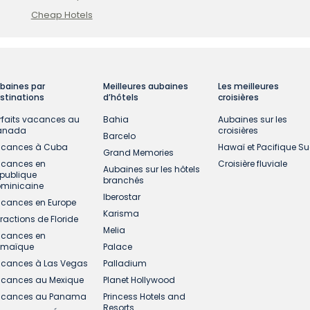
Cheap Hotels
baines par
Meilleures aubaines
Les meilleures
stinations
d’hôtels
croisières
rfaits vacances au
Bahia
Aubaines sur les
anada
croisières
Barcelo
cances à Cuba
Hawaï et Pacifique S
Grand Memories
cances en
Croisière fluviale
Aubaines sur les hôtels
publique
branchés
minicaine
Iberostar
cances en Europe
Karisma
tractions de Floride
Melia
cances en
amaïque
Palace
cances à Las Vegas
Palladium
cances au Mexique
Planet Hollywood
cances au Panama
Princess Hotels and
Resorts