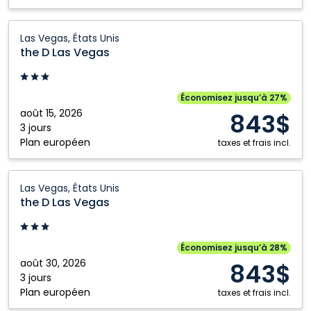
the D
Las Vegas, États Unis
Las Vegas:
the D Las Vegas
Las
Vegas,
États
Économisez jusqu’à 27%
Unis
août 15, 2026
843$
3 jours
Plan européen
taxes et frais incl.
the D
Las Vegas, États Unis
Las Vegas:
the D Las Vegas
Las
Vegas,
États
Économisez jusqu’à 28%
Unis
août 30, 2026
843$
3 jours
Plan européen
taxes et frais incl.