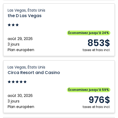
the D
Las Vegas, États Unis
Las Vegas:
the D Las Vegas
Las
Vegas,
États
Économisez jusqu’à 24%
Unis
août 29, 2026
853$
3 jours
Plan européen
taxes et frais incl.
Circa
Las Vegas, États Unis
Resort
Circa Resort and Casino
and
Casino:
Las
Économisez jusqu’à 59%
Vegas,
août 30, 2026
976$
États
3 jours
Plan européen
Unis
taxes et frais incl.