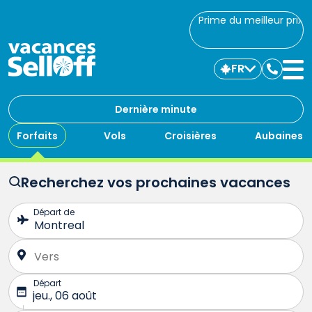
Prime du meilleur prix
FR
Commu
avec
nous
Dernière minute
Forfaits
Vols
Croisières
Aubaines
Recherchez vos prochaines vacances