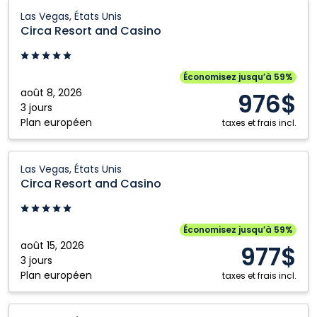
Circa
Las Vegas, États Unis
Resort
Circa Resort and Casino
and
Casino:
Las
Économisez jusqu’à 59%
Vegas,
août 8, 2026
976$
États
3 jours
Plan européen
Unis
taxes et frais incl.
Circa
Las Vegas, États Unis
Resort
Circa Resort and Casino
and
Casino:
Las
Économisez jusqu’à 59%
Vegas,
août 15, 2026
977$
États
3 jours
Plan européen
Unis
taxes et frais incl.
Circa