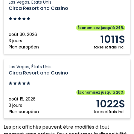
Las Vegas, États Unis
Resort
Circa Resort and Casino
and
Casino:
Las
Économisez jusqu’à 24%
Vegas,
août 30, 2026
1011$
États
3 jours
Plan européen
Unis
taxes et frais incl.
Circa
Las Vegas, États Unis
Resort
Circa Resort and Casino
and
Casino:
Las
Économisez jusqu’à 26%
Vegas,
août 15, 2026
1022$
États
3 jours
Plan européen
Unis
taxes et frais incl.
Les prix affichés peuvent être modifiés à tout