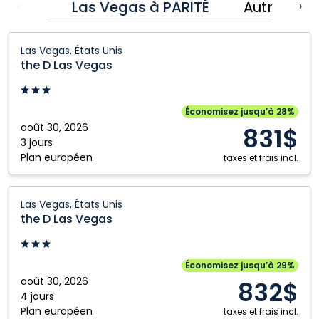
Las Vegas à PARITÉ
Autres for
‹
›
Buffalo (US)
Nanaimo
the D
Calgary
Prince George
Las Vegas, États Unis
Las Vegas:
the D Las Vegas
Comox
Regina
Las
Cranbrook
Saskatoon
Vegas,
États
Edmonton
St. John's
Économisez jusqu’à 28%
Unis
août 30, 2026
831$
Fort McMurray
Toronto
3 jours
Plan européen
Fort Saint John
Vancouver
taxes et frais incl.
Grande Prairie
Victoria
the D
Halifax
Winnipeg
Las Vegas, États Unis
Las Vegas:
the D Las Vegas
Kamloops
Yellowknife
Las
Vegas,
Kelowna
États
Économisez jusqu’à 29%
Unis
août 30, 2026
832$
4 jours
Plan européen
taxes et frais incl.