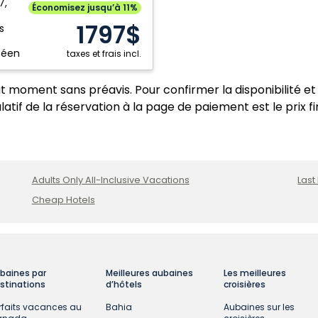
:
7,
Économisez jusqu’à 11%
1797$
s
tional,
péen
taxes et frais incl.
ut moment sans préavis. Pour confirmer la disponibilité et 
atif de la réservation à la page de paiement est le prix fi
Adults Only All-Inclusive Vacations
Last
Cheap Hotels
baines par
Meilleures aubaines
Les meilleures
stinations
d’hôtels
croisières
rfaits vacances au
Bahia
Aubaines sur les