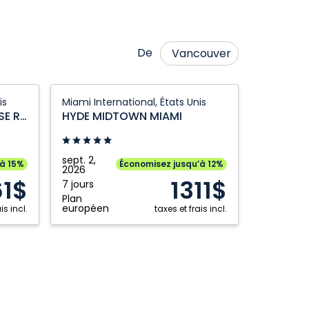
De
Vancouver
HYDE
is
Miami International, États Unis
MIDTOWN
SOLE MIAMI A NOBLE HOUSE RESORT
HYDE MIDTOWN MIAMI
MIAMI:
Miami
International,
sept. 2,
’à 15%
Économisez jusqu’à 12%
2026
États
61$
1311$
7 jours
Unis
Plan
européen
is incl.
taxes et frais incl.