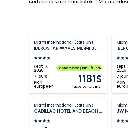
certains des meilleurs hôtels à Miami ci-des
IBEROSTAR
IBERO
Miami International, États Unis
Miami
WAVES
WAVES
IBEROSTAR WAVES MIAMI BEACH
MIAMI
BERKEL
BEACH:
SHORE:
Miami
Miami
sept. 7,
sept. 
Économisez jusqu’à 15%
2026
2026
International,
Interna
1181$
7 jours
7 jour
États
États
Plan
Plan
Unis
Unis
européen
euro
taxes et frais incl.
CADILLAC
JW
Miami International, États Unis
Miami
HOTEL
MARRI
CADILLAC HOTEL AND BEACH CLUB
AND
MIAMI
BEACH
TURNB