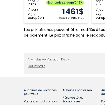
CLUB:
RESORT
sept. 7,
sept. 
Économisez jusqu’à 12%
2026
2026
Miami
Miami
1461$
7 jours
7 jour
International,
Interna
Plan
Plan
États
États
européen
euro
taxes et frais incl.
Unis
Unis
Les prix affichés peuvent être modifiés à to
de paiement. Le prix affiché dans le récapitul
All-Inclusive Vacation Deals
Car Rentals
Aubaines de vacances
Aubaines par saison
Au
pour vous
de
Réservez tôt et
Vacances tout compris
économisez
Fo