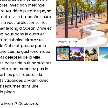
bres. Avec son mélange
re Art déco pittoresque, sa
 cette ville branchée saura
es à vous prélasser sur les
er le long d’Ocean Drive et
ez-vous dans le quartier
ture cubaine, sirotez un
Photo 1 sur 12
lle Ocho et passez par le
r une cuisine gastronomique
s célèbres de la ville
s boîtes de nuit populaires.
ptembre, ne manquez pas le
’art les plus réputés du
its vacances à Miami avec
ez séjourner dans une
la plage.
s à Miami? Découvrez