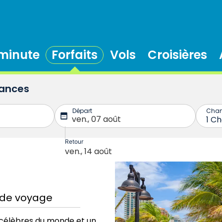
 minute
Forfaits
Vols
Croisières
cances
 de voyage
us célèbres du monde et un