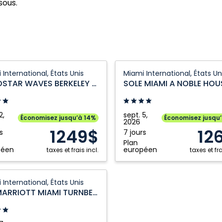
sous.
STAR
SOLE
 International, États Unis
Miami International, États Un
MIAMI
IBEROSTAR WAVES BERKELEY SHORE
EY
A
NOBLE
HOUSE
2,
sept. 5,
Économisez jusqu’à 14%
Économisez jusqu
2026
tional,
RESORT:
1249$
12
s
7 jours
Miami
Plan
International,
péen
européen
taxes et frais incl.
taxes et fra
États
Unis
 International, États Unis
OTT
JW MARRIOTT MIAMI TURNBERRY RESORT
ERRY