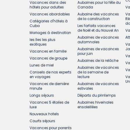
C
Vacances dans des
Aubaines pour la fête du
hôtels pour adultes
Canada
Va
Vacances abordables
Aubaine des vacances
Va
de la construction
Ré
Catégories d'hôtels à
do
Cuba
Les forfaits vacances
de Noël et du Nouvel An
Va
Mariages à destination
Aubaines de vacances
At
les îles les plus
automnales
exotiques
Va
Aubaines de vacances
J
Vacances en famille
pour juin
Va
Vacances de groupe
Aubaines de la relâche
Va
Lunes de miel
Aubaines de vacances
Va
Conseils de nos experts
de la semaine de
en voyages
lecture
Va
Un
Vacances de dernière
Aubaines de vacances
minute
estivales
Longs séjours
Départs du printemps
Vacances 5 étoiles de
Aubaines hivernales
luxe
ensoleillées
Nouveaux hotels
Courts séjours
Vacances pour parents