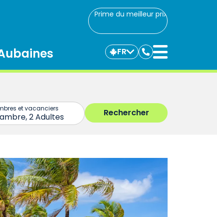
Prime du meilleur prix
Aubaines
FR
Communiquez
avec
nous