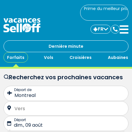
Prime du meilleur prix
FR
Commu
avec
nous
Dernière minute
Forfaits
Vols
Croisières
Aubaines
Recherchez vos prochaines vacances