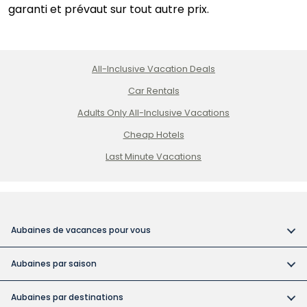
garanti et prévaut sur tout autre prix.
All-Inclusive Vacation Deals
Car Rentals
Adults Only All-Inclusive Vacations
Cheap Hotels
Last Minute Vacations
Aubaines de vacances pour vous
Vacances tout compris
Aubaines par saison
Vacances dans des hôtels pour adultes
Réservez tôt et économisez
Vacances abordables
Aubaines par destinations