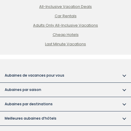
All-Inclusive Vacation Deals
Car Rentals
Adults Only All-Inclusive Vacations
Cheap Hotels
Last Minute Vacations
Aubaines de vacances pour vous
Vacances tout compris
Aubaines par saison
Vacances dans des hôtels pour adultes
Réservez tôt et économisez
Vacances abordables
Aubaines par destinations
Aubaines pour la fête du Canada
Catégories d'hôtels à Cuba
Forfaits vacances au Canada
Aubaine des vacances de la construction
Meilleures aubaines d’hôtels
Mariages à destination
Vacances à Cuba
Les forfaits vacances de Noël et du Nouvel An
Bahia