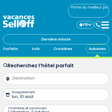
Prime du meilleur prix
FR
Commu
avec
nous
Dernière minute
Forfaits
Vols
Croisières
Aubaines
Recherchez l’hôtel parfait