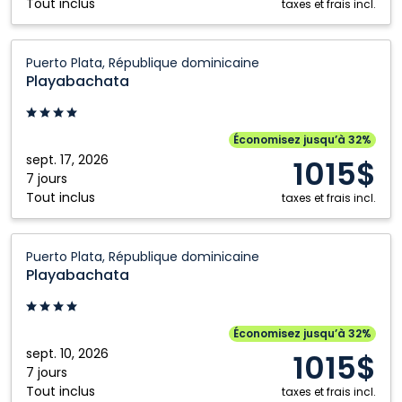
Tout inclus
taxes et frais incl.
Kelowna
Victoria
Playabachata:
Nanaimo
Winnipeg
Puerto Plata, République dominicaine
Puerto
Playabachata
Ottawa
Plata,
République
dominicaine
Économisez jusqu’à 32%
sept. 17, 2026
1015$
7 jours
Tout inclus
taxes et frais incl.
Playabachata:
Puerto Plata, République dominicaine
Puerto
Playabachata
Plata,
République
dominicaine
Économisez jusqu’à 32%
sept. 10, 2026
1015$
7 jours
Tout inclus
taxes et frais incl.