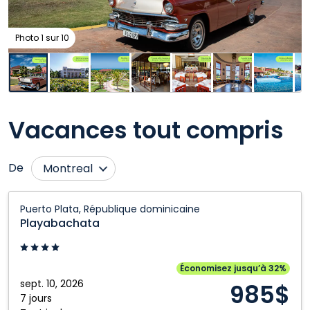
Photo 1 sur 10
Vacances tout compris
De
Montreal
Calgary
Prince George
Playabachata:
Puerto Plata, République dominicaine
Puerto
Cranbrook
Québec City
Playabachata
Plata,
Edmonton
Regina
République
Fort McMurray
Saskatoon
dominicaine
Économisez jusqu’à 32%
sept. 10, 2026
Grande Prairie
Toronto
985$
7 jours
Kamloops
Vancouver