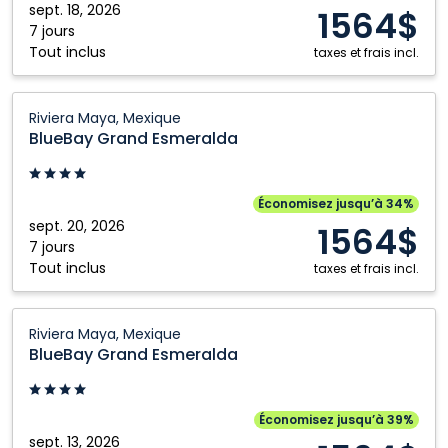
Mexique
sept. 18, 2026
Kamloops
Toronto
1564$
7 jours
Kelowna
Vancouver
Tout inclus
taxes et frais incl.
Montréal
Winnipeg
BlueBay
Nanaimo
Riviera Maya, Mexique
Grand
BlueBay Grand Esmeralda
Esmeralda:
Riviera
Maya,
Économisez jusqu’à 34%
Mexique
sept. 20, 2026
1564$
7 jours
Tout inclus
taxes et frais incl.
BlueBay
Riviera Maya, Mexique
Grand
BlueBay Grand Esmeralda
Esmeralda:
Riviera
Maya,
Économisez jusqu’à 39%
Mexique
sept. 13, 2026