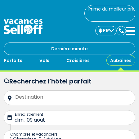
Prime du meilleur prix
FR
Commu
avec
nous
Dernière minute
Forfaits
Vols
Croisières
Aubaines
Recherchez l’hôtel parfait