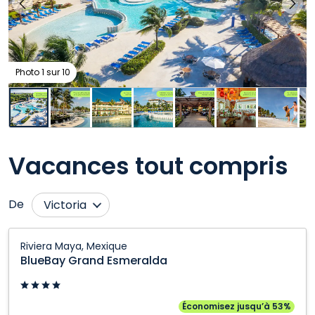
Photo 1 sur 10
Vacances tout compris
De
Victoria
Calgary
Ottawa
BlueBay
Riviera Maya, Mexique
Grand
Edmonton
Québec City
BlueBay Grand Esmeralda
Esmeralda:
Fort McMurray
Regina
Riviera
Grande Prairie
Saskatoon
Maya,
Économisez jusqu’à 53%