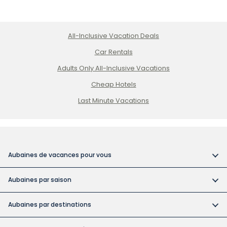
All-Inclusive Vacation Deals
Car Rentals
Adults Only All-Inclusive Vacations
Cheap Hotels
Last Minute Vacations
Aubaines de vacances pour vous
Vacances tout compris
Aubaines par saison
Vacances dans des hôtels pour adultes
Réservez tôt et économisez
Vacances abordables
Aubaines par destinations
Aubaines pour la fête du Canada
Catégories d'hôtels à Cuba
Forfaits vacances au Canada