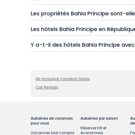
Les forfaits tout inclus dans un hôtel Bahia 
Les propriétés Bahia Principe sont-ell
divertissement, les sports nautiques non mo
Bien sûr! Les hôtels Bahia Principe offrent 
Les hôtels Bahia Principe en Républiqu
des chambres spacieuses idéales pour les f
Certains hôtels, comme le Luxury Bahia Princ
Y a-t-il des hôtels Bahia Principe av
vous de vérifier les spécifications de chaqu
Oui, plusieurs hôtels Bahia Principe, surtout
d’eau pour les enfants.
All-Inclusive Vacation Deals
Car Rentals
Aubaines de vacances
Aubaines par saison
Au
pour vous
de
Réservez tôt et
Vacances tout compris
économisez
Fo