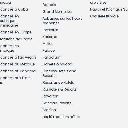
anada
croisières
Barcelo
cances à Cuba
Hawaï et Pacifique S
Grand Memories
cances en
Croisière fluviale
Aubaines sur les hôtels
publique
branchés
minicaine
Iberostar
cances en Europe
Karisma
tractions de Floride
Melia
cances en
amaïque
Palace
cances à Las Vegas
Palladium
cances au Mexique
Planet Hollywood
cances au Panama
Princess Hotels and
Resorts
cances aux États-
is
Resonance Hotels
Riu Hotels & Resorts
Royalton
Sandals Resorts
Starfish
Les 10 meilleurs hôtels