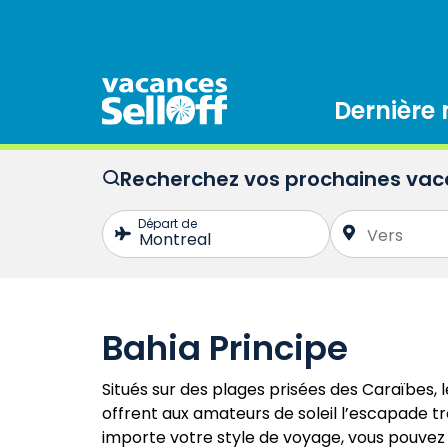
Dernière
Recherchez vos prochaines va
Bahia Principe
Situés sur des plages prisées des Caraïbes, l
offrent aux amateurs de soleil l’escapade tr
importe votre style de voyage, vous pouvez