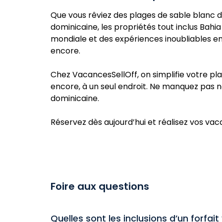
Que vous rêviez des plages de sable blanc d
dominicaine, les propriétés tout inclus Bahi
mondiale et des expériences inoubliables en
encore.
Chez VacancesSellOff, on simplifie votre plan
encore, à un seul endroit. Ne manquez pas no
dominicaine.
Réservez dès aujourd’hui et réalisez vos va
Foire aux questions
Quelles sont les inclusions d’un forfai