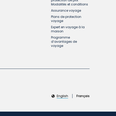
protection de prix
Modalités et conditions
Assurance voyage
Plans de protection
voyage
Expert en voyage à la
maison
Programme
d’avantages de
voyage
English
Français