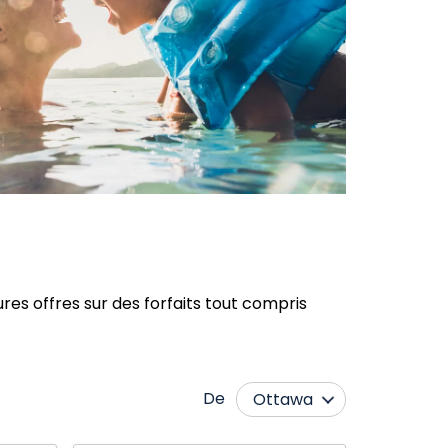
ures offres sur des forfaits tout compris
De
Ottawa
Calgary
Québec City