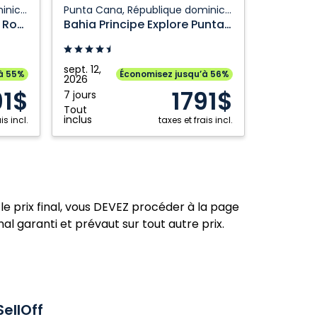
Punta Cana, République dominicaine
Punta Cana, République dominicaine
Principe
Bahia Principe Explore La Romana
Bahia Principe Explore Punta Cana
Explore
Punta
Cana:
sept. 12,
à 55%
Économisez jusqu’à 56%
2026
Punta
91$
1791$
7 jours
Cana,
Tout
République
inclus
is incl.
taxes et frais incl.
dominicaine
le prix final, vous DEVEZ procéder à la page
nal garanti et prévaut sur tout autre prix.
ellOff