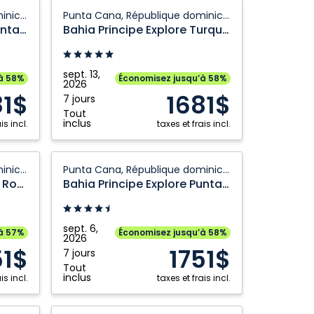
Bahia
Punta Cana, République dominicaine
Punta Cana, République dominicaine
Cranbrook
Regina
Principe
Bahia Principe Explore Punta Cana
Bahia Principe Explore Turquesa
Explore
Edmonton
Saskatoon
Turquesa:
Fort McMurray
Toronto
Punta
sept. 13,
à 58%
Économisez jusqu’à 58%
Grande Prairie
2026
Vancouver
Cana,
81$
1681$
7 jours
République
Kamloops
Victoria
Tout
dominicaine
inclus
is incl.
taxes et frais incl.
Kelowna
Winnipeg
Montréal
Bahia
Punta Cana, République dominicaine
Punta Cana, République dominicaine
Principe
Bahia Principe Explore La Romana
Bahia Principe Explore Punta Cana
Explore
Punta
Cana:
sept. 6,
à 57%
Économisez jusqu’à 58%
2026
Punta
51$
1751$
7 jours
Cana,
Tout
République
inclus
is incl.
taxes et frais incl.
dominicaine
Bahia