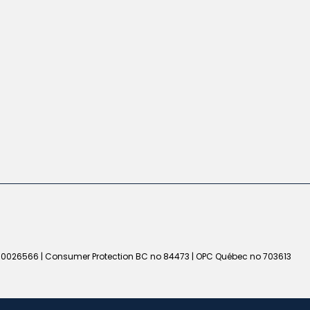
50026566 | Consumer Protection BC no 84473 | OPC Québec no 703613