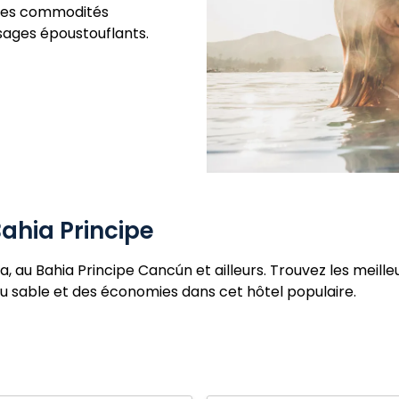
des commodités
sages époustouflants.
ahia Principe
, au Bahia Principe Cancún et ailleurs. Trouvez les meille
, du sable et des économies dans cet hôtel populaire.