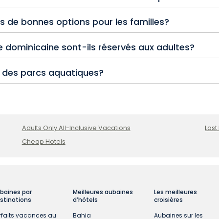
Principe comprennent généralement les repas, les collation
es de bonnes options pour les familles?
torisés et l’accès à des commodités comme la plage, les 
des services adaptés aux familles, comme des clubs pour e
e dominicaine sont-ils réservés aux adultes?
amilles voyageant avec des enfants.
ipe Bouganville, sont réservés aux adultes, tandis que d’
ec des parcs aquatiques?
e propriété avant de réserver.
 à la Riviera Maya et en République dominicaine, sont doté
Adults Only All-Inclusive Vacations
Last
Cheap Hotels
baines par
Meilleures aubaines
Les meilleures
stinations
d’hôtels
croisières
rfaits vacances au
Bahia
Aubaines sur les