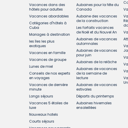
C
Vacances dans des
Aubaines pour la fête du
hôtels pour adultes
Canada
Va
Vacances abordables
Aubaine des vacances
Va
de la construction
Ré
Catégories d'hôtels à
do
Cuba
Les forfaits vacances
de Noël et du Nouvel An
Va
Mariages à destination
Aubaines de vacances
At
les îles les plus
automnales
exotiques
Va
Aubaines de vacances
J
Vacances en famille
pour juin
Va
Vacances de groupe
Aubaines de la relâche
Va
Lunes de miel
Aubaines de vacances
Va
Conseils de nos experts
de la semaine de
en voyages
lecture
Va
Un
Vacances de dernière
Aubaines de vacances
minute
estivales
Longs séjours
Départs du printemps
Vacances 5 étoiles de
Aubaines hivernales
luxe
ensoleillées
Nouveaux hotels
Courts séjours