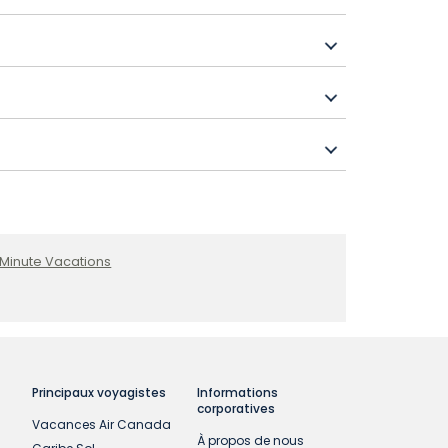
s, les boissons (y compris l’alcool), le
piscines et les salles d’entraînement.
nfants, des piscines, du divertissement et
autres conviennent aux familles. Assurez-
s de de parcs aquatiques ou d’aires de jeux
 Minute Vacations
Principaux voyagistes
Informations
corporatives
Vacances Air Canada
À propos de nous