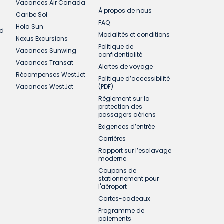
Vacances Air Canada
À propos de nous
Caribe Sol
FAQ
Hola Sun
ud
Modalités et conditions
Nexus Excursions
Politique de
Vacances Sunwing
confidentialité
Vacances Transat
Alertes de voyage
Récompenses WestJet
Politique d’accessibilité
Vacances WestJet
(PDF)
Règlement sur la
protection des
passagers aériens
Exigences d’entrée
Carrières
Rapport sur l’esclavage
moderne
Coupons de
stationnement pour
l'aéroport
Cartes-cadeaux
Programme de
paiements