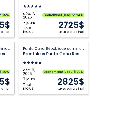
Cancun
Edmonton
Québec City
Resort
Fort McMurray
Regina
&
déc. 7,
’à 25%
Économisez jusqu’à 24%
Grande Prairie
2026
Saskatoon
Spa:
5$
2725$
7 jours
Riviera
Halifax
Toronto
Tout
Maya,
inclus
is incl.
taxes et frais incl.
Kamloops
Vancouver
Mexique
Kelowna
Victoria
Breathless
Punta Cana, République dominicaine
Punta Cana, République dominicaine
London
Windsor
Punta
Breathless Punta Cana Resort And Spa
Breathless Punta Cana Resort And Spa
Cana
Montréal
Winnipeg
Resort
Nanaimo
And
déc. 8,
’à 20%
Économisez jusqu’à 20%
2026
Spa:
5$
2825$
7 jours
Punta
Tout
Cana,
inclus
is incl.
taxes et frais incl.
République
dominicaine