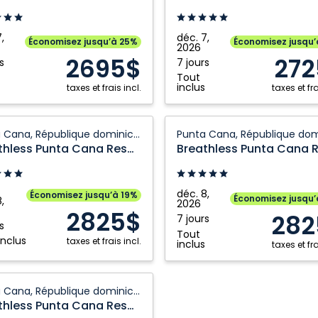
n
Cancun
Resort
&
,
déc. 7,
Économisez jusqu’à 25%
Économisez jusqu
2026
Spa:
2695$
272
s
7 jours
Riviera
Tout
Maya,
inclus
taxes et frais incl.
taxes et fra
e
Mexique
less
Breathless
Punta Cana, République dominicaine
Punta
Breathless Punta Cana Resort And Spa
Cana
Resort
And
déc. 8,
Économisez jusqu’à 19%
Économisez jusqu
,
2026
Spa:
2825$
282
7 jours
Punta
s
Tout
inclus
taxes et frais incl.
Cana,
inclus
taxes et fra
ique
République
caine
dominicaine
less
Punta Cana, République dominicaine
Breathless Punta Cana Resort And Spa