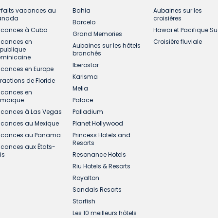
rfaits vacances au
Bahia
Aubaines sur les
anada
croisières
Barcelo
cances à Cuba
Hawaï et Pacifique S
Grand Memories
cances en
Croisière fluviale
Aubaines sur les hôtels
publique
branchés
minicaine
Iberostar
cances en Europe
Karisma
tractions de Floride
Melia
cances en
amaïque
Palace
cances à Las Vegas
Palladium
cances au Mexique
Planet Hollywood
cances au Panama
Princess Hotels and
Resorts
cances aux États-
is
Resonance Hotels
Riu Hotels & Resorts
Royalton
Sandals Resorts
Starfish
Les 10 meilleurs hôtels