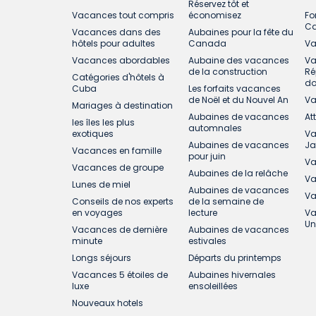
Réservez tôt et
Vacances tout compris
économisez
Fo
C
Vacances dans des
Aubaines pour la fête du
hôtels pour adultes
Canada
Va
Vacances abordables
Aubaine des vacances
Va
de la construction
Ré
Catégories d'hôtels à
do
Cuba
Les forfaits vacances
de Noël et du Nouvel An
Va
Mariages à destination
Aubaines de vacances
At
les îles les plus
automnales
exotiques
Va
Aubaines de vacances
J
Vacances en famille
pour juin
Va
Vacances de groupe
Aubaines de la relâche
Va
Lunes de miel
Aubaines de vacances
Va
Conseils de nos experts
de la semaine de
en voyages
lecture
Va
Un
Vacances de dernière
Aubaines de vacances
minute
estivales
Longs séjours
Départs du printemps
Vacances 5 étoiles de
Aubaines hivernales
luxe
ensoleillées
Nouveaux hotels