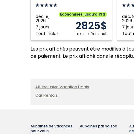
Resort
Resort
And
And
Économisez jusqu’à 19%
déc. 8,
déc. 8
Spa:
Spa:
2026
2026
2825$
Punta
Punta
7 jours
7 jour
Tout inclus
Tout 
Cana,
taxes et frais incl.
Cana,
République
Républ
dominicaine
Les prix affichés peuvent être modifiés à to
domini
de paiement. Le prix affiché dans le récapitul
All-Inclusive Vacation Deals
Car Rentals
Aubaines de vacances
Aubaines par saison
Au
pour vous
de