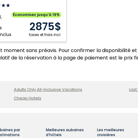
Économisez jusqu’à 19%
,
2875$
s
inclus
taxes et frais incl.
ique
ut moment sans préavis. Pour confirmer la disponibilité et 
caine
atif de la réservation à la page de paiement est le prix fi
Adults Only All-Inclusive Vacations
Last
Cheap Hotels
baines par
Meilleures aubaines
Les meilleures
stinations
d’hôtels
croisières