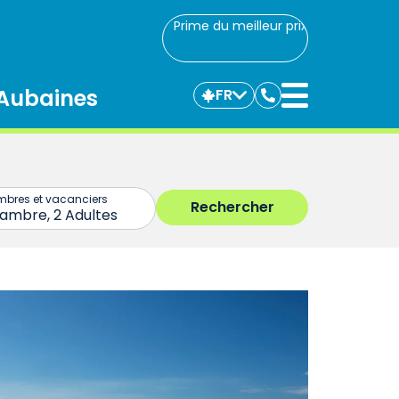
Prime du meilleur prix
Aubaines
FR
Communiquez
avec
nous