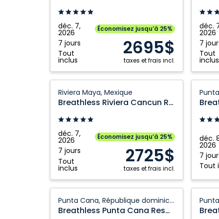
Cancun
Cancu
Resort
Resort
&
&
déc. 7,
déc. 7
Économisez jusqu’à 25%
2026
2026
Spa:
Spa:
2695$
7 jours
7 jour
Riviera
Riviera
Tout
Tout
Maya,
Maya,
inclus
inclus
taxes et frais incl.
Mexique
Mexiqu
Breathless
Breath
Riviera Maya, Mexique
Riviera
Punta
Breathless Riviera Cancun Resort & Spa
Cancun
Cana
Resort
Resort
&
And
déc. 7,
Économisez jusqu’à 25%
déc. 8
2026
Spa:
Spa:
2026
2725$
7 jours
Riviera
Punta
7 jour
Tout
Tout 
Maya,
Cana,
inclus
taxes et frais incl.
Mexique
Républ
domini
Breathless
Breath
Punta Cana, République dominicaine
Punta
Punta
Breathless Punta Cana Resort And Spa
Cana
Cana