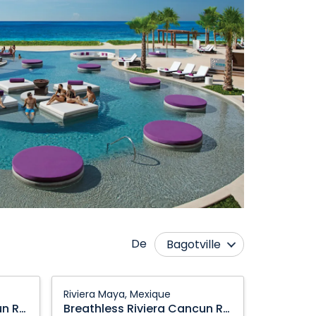
De
Bagotville
Calgary
Ottawa
Breathless
Riviera Maya, Mexique
Comox
Prince George
Riviera
Breathless Riviera Cancun Resort & Spa
Breathless Riviera Cancun Resort & Spa