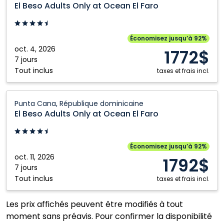
République
Beso
El Beso Adults Only at Ocean El Faro
dominicaine
Adults
Only
at
Économisez jusqu’à 92%
Ocean
oct. 4, 2026
1772$
El
7 jours
Tout inclus
Faro:
taxes et frais incl.
Punta
Cana,
El
Punta Cana, République dominicaine
République
Beso
El Beso Adults Only at Ocean El Faro
dominicaine
Adults
Only
at
Économisez jusqu’à 92%
Ocean
oct. 11, 2026
1792$
El
7 jours
Tout inclus
Faro:
taxes et frais incl.
Punta
Cana,
Les prix affichés peuvent être modifiés à tout
République
moment sans préavis. Pour confirmer la disponibilité