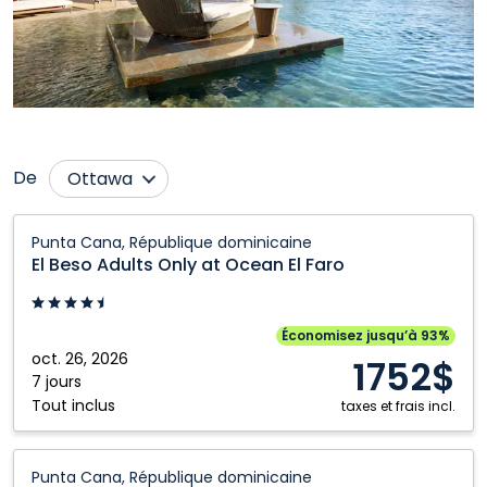
De
Ottawa
Calgary
Québec City
El
Punta Cana, République dominicaine
Beso
Edmonton
Saskatoon
El Beso Adults Only at Ocean El Faro
Adults
Halifax
Toronto
Only
Kelowna
Vancouver
at
Économisez jusqu’à 93%
Ocean
oct. 26, 2026
Montréal
Winnipeg
1752$
El
7 jours
Tout inclus
Faro:
taxes et frais incl.
Punta
Cana,
El
Punta Cana, République dominicaine