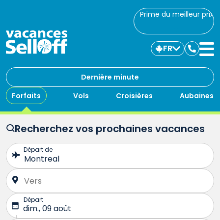
Prime du meilleur prix
FR
Commu
avec
nous
Dernière minute
Forfaits
Vols
Croisières
Aubaines
Recherchez vos prochaines vacances