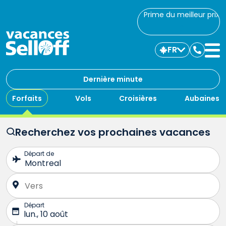
Prime du meilleur prix
FR
Commu
avec
nous
Dernière minute
Forfaits
Vols
Croisières
Aubaines
Recherchez vos prochaines vacances