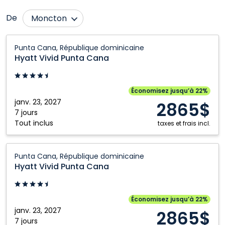
De
Moncton
Bagotville
Montréal
Hyatt
Punta Cana, République dominicaine
Vivid
Calgary
Ottawa
Hyatt Vivid Punta Cana
Punta
Edmonton
Québec City
Cana:
Fredericton
Regina
Punta
Économisez jusqu’à 22%
Cana,
janv. 23, 2027
Halifax
Saskatoon
2865$
République
7 jours
Hamilton
Thunder Bay
Tout inclus
dominicaine
taxes et frais incl.
Kitchener
Toronto
Hyatt
London
Winnipeg
Punta Cana, République dominicaine
Vivid
Hyatt Vivid Punta Cana
Punta
Cana:
Punta
Économisez jusqu’à 22%
Cana,
janv. 23, 2027
2865$
République
7 jours