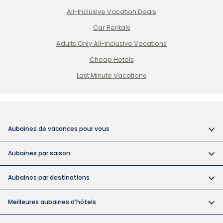
All-Inclusive Vacation Deals
Car Rentals
Adults Only All-Inclusive Vacations
Cheap Hotels
Last Minute Vacations
Aubaines de vacances pour vous
Vacances tout compris
Aubaines par saison
Vacances dans des hôtels pour adultes
Réservez tôt et économisez
Vacances abordables
Aubaines par destinations
Aubaines pour la fête du Canada
Catégories d'hôtels à Cuba
Forfaits vacances au Canada
Aubaine des vacances de la construction
Meilleures aubaines d’hôtels
Mariages à destination
Vacances à Cuba
Les forfaits vacances de Noël et du Nouvel An
Bahia