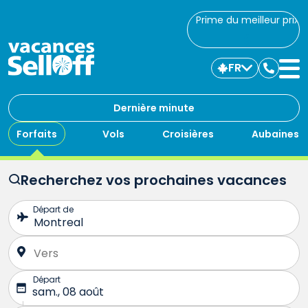
Prime du meilleur prix
FR
Commu
avec
nous
Dernière minute
Forfaits
Vols
Croisières
Aubaines
Recherchez vos prochaines vacances