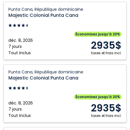
Calgary
Ottawa
Majestic
Punta Cana, République dominicaine
Colonial
Comox
Prince George
Majestic Colonial Punta Cana
Punta
Edmonton
Québec City
Cana:
Fort McMurray
Regina
Punta
Économisez jusqu’à 20%
Cana,
déc. 8, 2026
Grande Prairie
Saskatoon
2935$
République
7 jours
Halifax
Toronto
Tout inclus
dominicaine
taxes et frais incl.
Kamloops
Vancouver
Majestic
Kelowna
Victoria
Punta Cana, République dominicaine
Colonial
Majestic Colonial Punta Cana
London
Windsor
Punta
Montréal
Winnipeg
Cana:
Punta
Nanaimo
Économisez jusqu’à 20%
Cana,
déc. 8, 2026
2935$
République
7 jours
Tout inclus
dominicaine
taxes et frais incl.