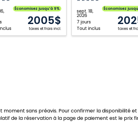
Punta
Économisez jusqu’à 9%
Économisez jusq
16,
sept. 18,
Cana:
2026
2005$
202
Punta
s
7 jours
inclus
Tout inclus
taxes et frais incl.
Cana,
taxes et fra
ique
République
caine
dominicaine
ut moment sans préavis. Pour confirmer la disponibilité et 
atif de la réservation à la page de paiement est le prix fi