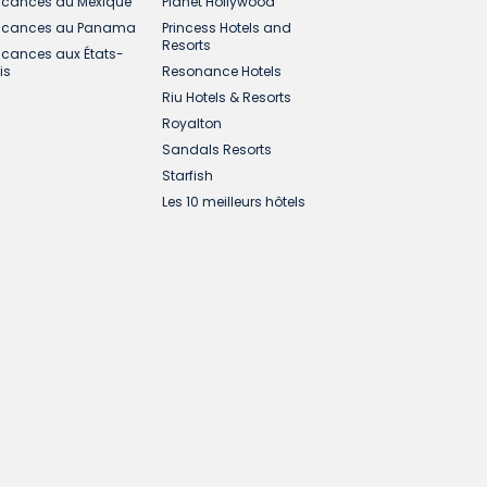
cances au Mexique
Planet Hollywood
cances au Panama
Princess Hotels and
Resorts
cances aux États-
is
Resonance Hotels
Riu Hotels & Resorts
Royalton
Sandals Resorts
Starfish
Les 10 meilleurs hôtels