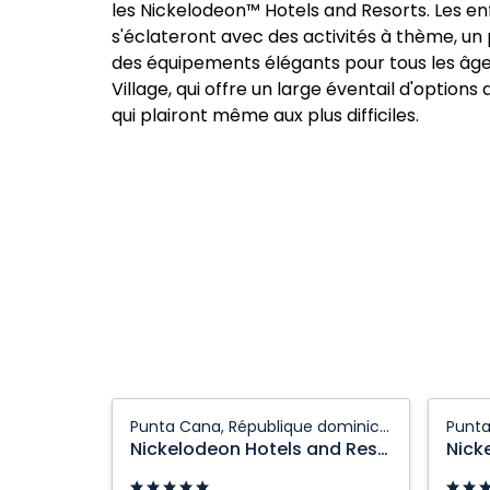
les Nickelodeon™ Hotels and Resorts. Les en
s'éclateront avec des activités à thème, u
des équipements élégants pour tous les â
Village, qui offre un large éventail d'option
qui plairont même aux plus difficiles.
Nickelodeon
Nickel
Punta Cana, République dominicaine
Hotels
Hotels
Nickelodeon Hotels and Resorts Punta Cana
and
and
Resorts
Resort