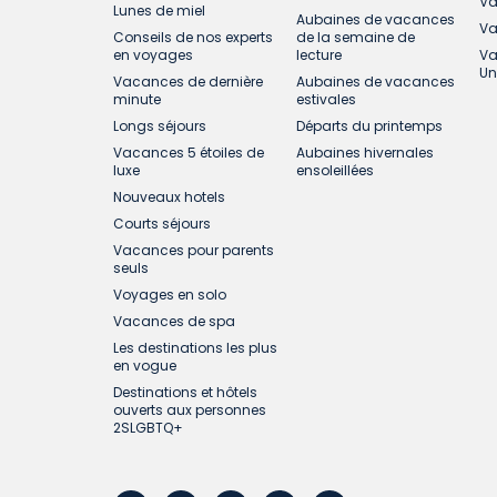
Va
Lunes de miel
Aubaines de vacances
Va
Conseils de nos experts
de la semaine de
en voyages
lecture
Va
Un
Vacances de dernière
Aubaines de vacances
minute
estivales
Longs séjours
Départs du printemps
Vacances 5 étoiles de
Aubaines hivernales
luxe
ensoleillées
Nouveaux hotels
Courts séjours
Vacances pour parents
seuls
Voyages en solo
Vacances de spa
Les destinations les plus
en vogue
Destinations et hôtels
ouverts aux personnes
2SLGBTQ+