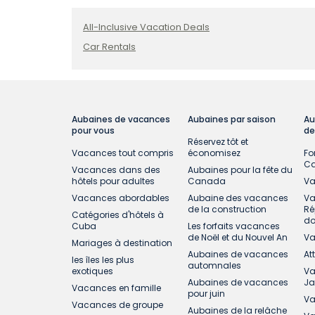
All-Inclusive Vacation Deals
Car Rentals
Aubaines de vacances
Aubaines par saison
Au
pour vous
de
Réservez tôt et
Vacances tout compris
économisez
Fo
C
Vacances dans des
Aubaines pour la fête du
hôtels pour adultes
Canada
Va
Vacances abordables
Aubaine des vacances
Va
de la construction
Ré
Catégories d'hôtels à
do
Cuba
Les forfaits vacances
de Noël et du Nouvel An
Va
Mariages à destination
Aubaines de vacances
At
les îles les plus
automnales
exotiques
Va
Aubaines de vacances
J
Vacances en famille
pour juin
Va
Vacances de groupe
Aubaines de la relâche