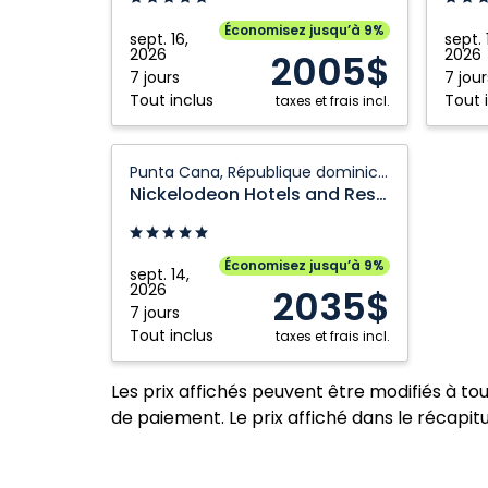
Punta
Punta
Économisez jusqu’à 9%
sept. 16,
sept. 
Cana:
Cana:
2026
2026
2005$
Punta
Punta
7 jours
7 jour
Tout inclus
Tout 
Cana,
taxes et frais incl.
Cana,
République
Républ
dominicaine
Nickelodeon
domini
Punta Cana, République dominicaine
Hotels
Nickelodeon Hotels and Resorts Punta Cana
and
Resorts
Punta
Économisez jusqu’à 9%
sept. 14,
Cana:
2026
2035$
Punta
7 jours
Tout inclus
Cana,
taxes et frais incl.
République
dominicaine
Les prix affichés peuvent être modifiés à to
de paiement. Le prix affiché dans le récapitul