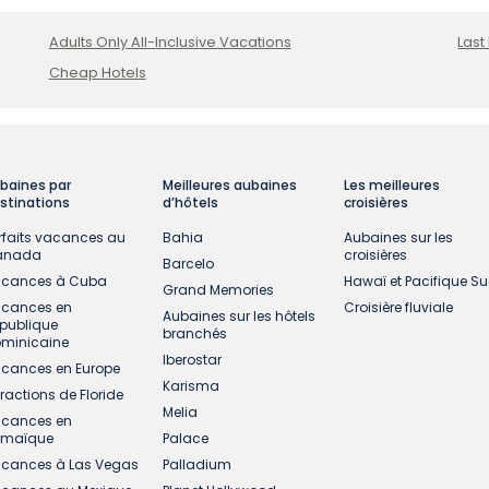
Adults Only All-Inclusive Vacations
Last
Cheap Hotels
baines par
Meilleures aubaines
Les meilleures
stinations
d’hôtels
croisières
rfaits vacances au
Bahia
Aubaines sur les
anada
croisières
Barcelo
cances à Cuba
Hawaï et Pacifique S
Grand Memories
cances en
Croisière fluviale
Aubaines sur les hôtels
publique
branchés
minicaine
Iberostar
cances en Europe
Karisma
tractions de Floride
Melia
cances en
amaïque
Palace
cances à Las Vegas
Palladium