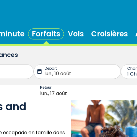
 minute
Forfaits
Vols
Croisières
cances
s and
ne escapade en famille dans