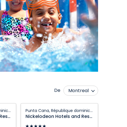
De
Montreal
Québec City
Toronto
Nickelodeon
Punta Cana, République dominicaine
Punta Cana, République dominicaine
Hotels
Nickelodeon Hotels and Resorts Punta Cana
Nickelodeon Hotels and Resorts Punta Cana
and
Resorts