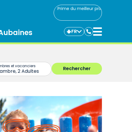
Prime du meilleur prix
Aubaines
FR
Communiquez
avec
nous