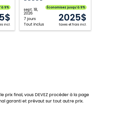
Punta
u’à 9%
Économisez jusqu’à 9%
sept. 18,
Cana:
2026
5$
2025$
Punta
7 jours
Tout inclus
is incl.
Cana,
taxes et frais incl.
République
dominicaine
le prix final, vous DEVEZ procéder à la page
nal garanti et prévaut sur tout autre prix.