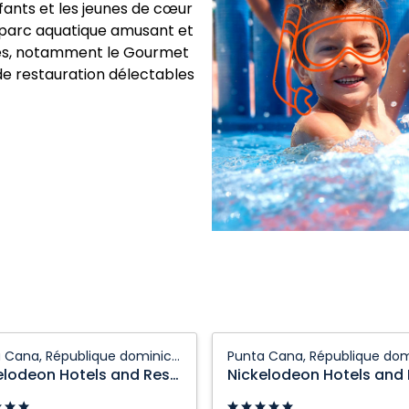
fants et les jeunes de cœur
n parc aquatique amusant et
ges, notamment le Gourmet
s de restauration délectables
odeon
Nickelodeon
Punta Cana, République dominicaine
Hotels
Nickelodeon Hotels and Resorts Punta Cana
and
s
Resorts