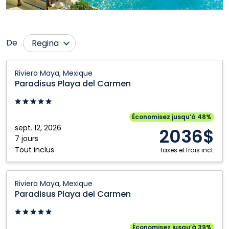
De
Regina
Calgary
Ottawa
Paradisus
Riviera Maya, Mexique
Playa
Edmonton
Prince George
Paradisus Playa del Carmen
del
Fort McMurray
Québec City
Carmen:
Grande Prairie
Saskatoon
Riviera
Économisez jusqu’à 48%
Maya,
sept. 12, 2026
Kamloops
Toronto
2036$
Mexique
7 jours
Kelowna
Vancouver
Tout inclus
taxes et frais incl.
Montréal
Victoria
Paradisus
Nanaimo
Winnipeg
Riviera Maya, Mexique
Playa
Paradisus Playa del Carmen
del
Carmen:
Riviera
Économisez jusqu’à 39%