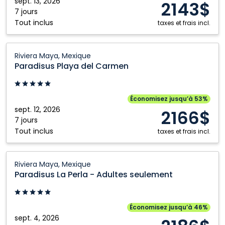
Maya,
sept. 13, 2026
2143$
Mexique
7 jours
Tout inclus
taxes et frais incl.
Paradisus
Riviera Maya, Mexique
Playa
Paradisus Playa del Carmen
del
Carmen:
Riviera
Économisez jusqu’à 53%
Maya,
sept. 12, 2026
2166$
Mexique
7 jours
Tout inclus
taxes et frais incl.
Paradisus
Riviera Maya, Mexique
La
Paradisus La Perla - Adultes seulement
Perla
-
Adultes
Économisez jusqu’à 46%
seulement:
sept. 4, 2026