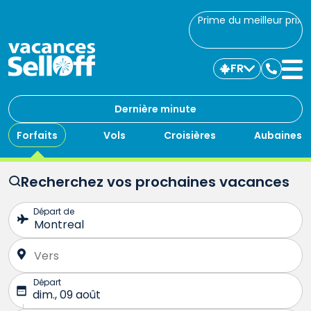
Prime du meilleur prix
FR
Commu
avec
nous
Dernière minute
Forfaits
Vols
Croisières
Aubaines
Recherchez vos prochaines vacances