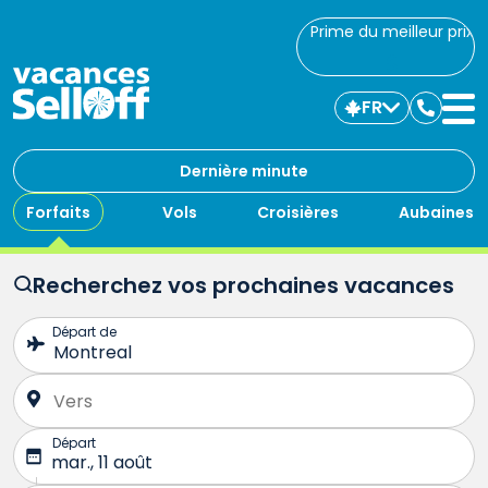
Prime du meilleur prix
FR
Commu
avec
nous
Dernière minute
Forfaits
Vols
Croisières
Aubaines
Recherchez vos prochaines vacances