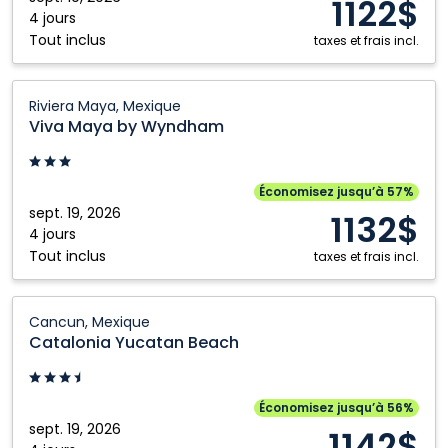
1122$
Kitchener
Windsor
4 jours
Tout inclus
taxes et frais incl.
Viva
Riviera Maya, Mexique
Maya
Viva Maya by Wyndham
by
Wyndham:
Riviera
Économisez jusqu’à 57%
Maya,
sept. 19, 2026
1132$
Mexique
4 jours
Tout inclus
taxes et frais incl.
Catalonia
Cancun, Mexique
Yucatan
Catalonia Yucatan Beach
Beach:
Cancun,
Mexique
Économisez jusqu’à 56%
sept. 19, 2026
1142$