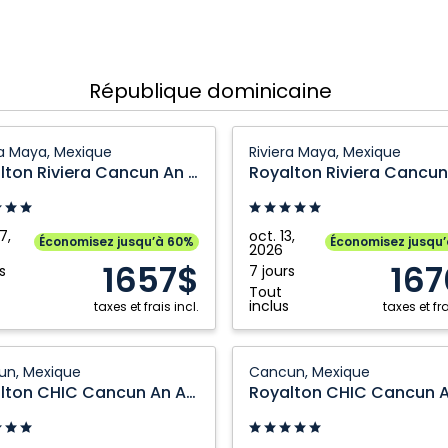
République dominicaine
on
Royalton
ra Maya, Mexique
Riviera Maya, Mexique
Riviera
Royalton Riviera Cancun An Autograph Collection All Inclusive Resort and Casino
n
Cancun
An
aph
Autograph
7,
oct. 13,
Économisez jusqu’à 60%
Économisez jusqu
2026
ion
Collection
1657$
16
s
7 jours
All
Tout
ve
Inclusive
inclus
taxes et frais incl.
taxes et fra
Resort
and
on
Royalton
un, Mexique
Cancun, Mexique
Casino:
CHIC
Royalton CHIC Cancun An Autograph Collection All Inclusive Resort Adults Only
Riviera
n
Cancun
Maya,
An