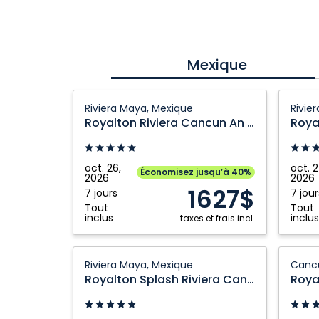
Mexique
Royalton
Royalt
Riviera Maya, Mexique
Rivie
Riviera
Riviera
Royalton Riviera Cancun An Autograph Collection All Inclusive Resort and Casino
Cancun
Cancu
An
An
Autograph
Autogr
oct. 26,
oct. 2
Économisez jusqu’à 40%
2026
2026
Collection
Collect
1627$
7 jours
7 jour
All
All
Tout
Tout
Inclusive
Inclusi
inclus
inclus
taxes et frais incl.
Resort
Resort
and
and
Royalton
Royalt
Riviera Maya, Mexique
Canc
Casino:
Casino:
Splash
CHIC
Royalton Splash Riviera Cancun An Autograph Collection All Inclusive Resort
Riviera
Riviera
Riviera
Cancu
Maya,
Maya,
Cancun
An