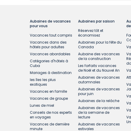
Aubaines de vacances
Aubaines par saison
Au
pour vous
de
Réservez tôt et
Vacances tout compris
économisez
Fo
C
Vacances dans des
Aubaines pour la fête du
hôtels pour adultes
Canada
Va
Vacances abordables
Aubaine des vacances
Va
de la construction
Ré
Catégories d'hôtels à
do
Cuba
Les forfaits vacances
de Noël et du Nouvel An
Va
Mariages à destination
Aubaines de vacances
At
les îles les plus
automnales
exotiques
Va
Aubaines de vacances
J
Vacances en famille
pour juin
Va
Vacances de groupe
Aubaines de la relâche
Va
Lunes de miel
Aubaines de vacances
Va
Conseils de nos experts
de la semaine de
en voyages
lecture
Va
Un
Vacances de dernière
Aubaines de vacances
minute
estivales