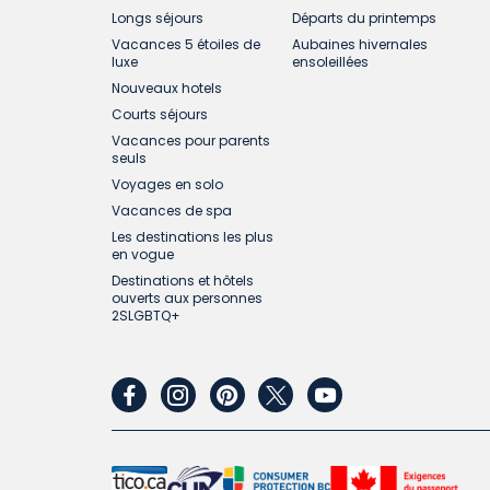
Longs séjours
Départs du printemps
Vacances 5 étoiles de
Aubaines hivernales
luxe
ensoleillées
Nouveaux hotels
Courts séjours
Vacances pour parents
seuls
Voyages en solo
Vacances de spa
Les destinations les plus
en vogue
Destinations et hôtels
ouverts aux personnes
2SLGBTQ+
facebook
instagram
pinterest
twitter
youtube