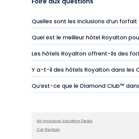
Foire aux questions
Quelles sont les inclusions d’un forfa
Les vacances tout inclus dans un hôtel Roya
Quel est le meilleur hôtel Royalton pou
les sports nautiques et l’accès aux install
l’hôtel.
Le Royalton Splash Punta Cana et le Royalto
Les hôtels Royalton offrent-ils des for
et de commodités adaptées aux enfants.
Évidemment! De nombreux hôtels Royalton pr
Y a-t-il des hôtels Royalton dans les
détails de l’hôtel pour connaître les forfai
Oui, on retrouve des hôtels Royalton dans 
Qu’est-ce que le Diamond Club™ dans 
République dominicaine.
Le Diamond Club™ est un surclassement haut d
notamment un service de majordome personnal
sections privées à la plage et à la piscine
comme l’hydrothérapie et l’aromathérapie e
All-Inclusive Vacation Deals
Car Rentals