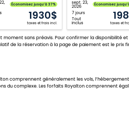
e
Mexique
aph
Autograph
22,
sept. 23,
Économisez jusqu’à 37%
Économisez jusqu’
2026
ion
Collection
1930$
19
s
7 jours
All
Tout
ve
Inclusive
inclus
taxes et frais incl.
taxes et fra
Resort
Adults
ut moment sans préavis. Pour confirmer la disponibilité et 
Only:
atif de la réservation à la page de paiement est le prix fi
,
Cancun,
e
Mexique
lton comprennent généralement les vols, l’hébergement, l
ations du complexe. Les forfaits Royalton comprennent éga