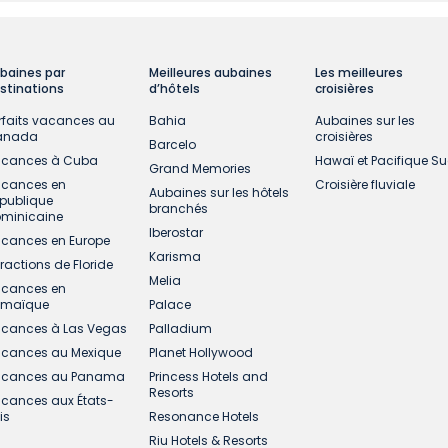
baines par
Meilleures aubaines
Les meilleures
stinations
d’hôtels
croisières
rfaits vacances au
Bahia
Aubaines sur les
anada
croisières
Barcelo
cances à Cuba
Hawaï et Pacifique S
Grand Memories
cances en
Croisière fluviale
Aubaines sur les hôtels
publique
branchés
minicaine
Iberostar
cances en Europe
Karisma
tractions de Floride
Melia
cances en
amaïque
Palace
cances à Las Vegas
Palladium
cances au Mexique
Planet Hollywood
cances au Panama
Princess Hotels and
Resorts
cances aux États-
is
Resonance Hotels
Riu Hotels & Resorts