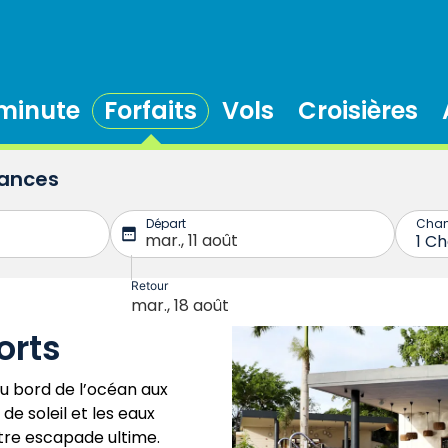
 minute
Forfaits
Vols
Croisières
cances
orts
u bord de l’océan aux
e soleil et les eaux
otre escapade ultime.