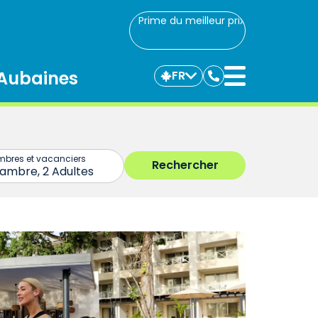
Prime du meilleur prix
Aubaines
FR
Communiquez
avec
nous