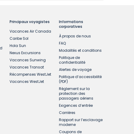
Principaux voyagistes
Informations
corporatives
Vacances Air Canada
À propos de nous
Caribe Sol
FAQ
Hola Sun
ud
Modalités et conditions
Nexus Excursions
Politique de
Vacances Sunwing
confidentialité
Vacances Transat
Alertes de voyage
Récompenses WestJet
Politique d’accessibilité
Vacances WestJet
(PDF)
Règlement sur la
protection des
passagers aériens
Exigences d’entrée
Carrières
Rapport sur l’esclavage
moderne
Coupons de