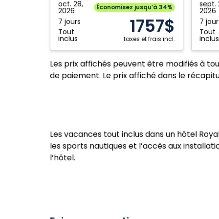
Mexique
Mexiqu
An
Autogr
oct. 28,
sept. 
Économisez jusqu’à 34%
2026
2026
Autograph
Collect
1757$
7 jours
7 jour
Collection
All
Tout
Tout
All
Inclusi
inclus
inclus
taxes et frais incl.
Inclusive
Resort
Resort:
Adults
Les prix affichés peuvent être modifiés à to
Riviera
Only:
de paiement. Le prix affiché dans le récapitul
Maya,
Cancun
Mexique
Mexiqu
Les vacances tout inclus dans un hôtel Roya
les sports nautiques et l’accès aux install
l’hôtel.