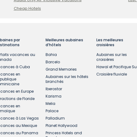
Cheap Hotels
baines par
Meilleures aubaines
Les meilleures
stinations
d’hôtels
croisières
rfaits vacances au
Bahia
Aubaines sur les
anada
croisières
Barcelo
cances à Cuba
Hawaï et Pacifique S
Grand Memories
cances en
Croisière fluviale
Aubaines sur les hôtels
publique
branchés
minicaine
Iberostar
cances en Europe
Karisma
tractions de Floride
Melia
cances en
amaïque
Palace
cances à Las Vegas
Palladium
cances au Mexique
Planet Hollywood
cances au Panama
Princess Hotels and