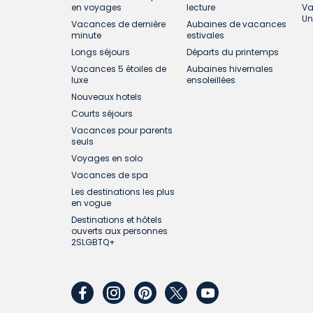
en voyages
lecture
Va
Un
Vacances de dernière
Aubaines de vacances
minute
estivales
Longs séjours
Départs du printemps
Vacances 5 étoiles de
Aubaines hivernales
luxe
ensoleillées
Nouveaux hotels
Courts séjours
Vacances pour parents
seuls
Voyages en solo
Vacances de spa
Les destinations les plus
en vogue
Destinations et hôtels
ouverts aux personnes
2SLGBTQ+
facebook
instagram
pinterest
twitter
youtube