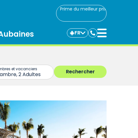
Prime du meilleur prix
Aubaines
FR
Communiquez
avec
nous