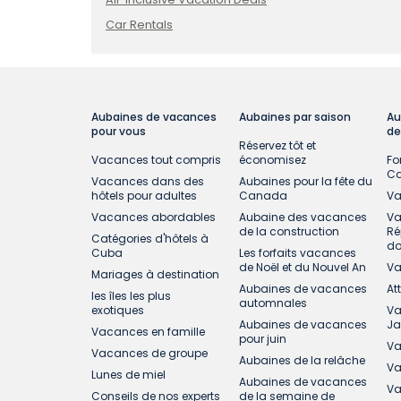
Car Rentals
Aubaines de vacances
Aubaines par saison
Au
pour vous
de
Réservez tôt et
Vacances tout compris
économisez
Fo
C
Vacances dans des
Aubaines pour la fête du
hôtels pour adultes
Canada
Va
Vacances abordables
Aubaine des vacances
Va
de la construction
Ré
Catégories d'hôtels à
do
Cuba
Les forfaits vacances
de Noël et du Nouvel An
Va
Mariages à destination
Aubaines de vacances
At
les îles les plus
automnales
exotiques
Va
Aubaines de vacances
J
Vacances en famille
pour juin
Va
Vacances de groupe
Aubaines de la relâche
Va
Lunes de miel
Aubaines de vacances
Va
Conseils de nos experts
de la semaine de