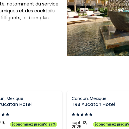
ité, notamment du service
miques et des cocktails
élégants, et bien plus
TRS
un, Mexique
Cancun, Mexique
n
Yucatan
Yucatan Hotel
TRS Yucatan Hotel
Hotel:
,
Cancun,
e
Mexique
29,
sept. 12,
Économisez jusqu’à 27%
Économisez jusqu’
2026