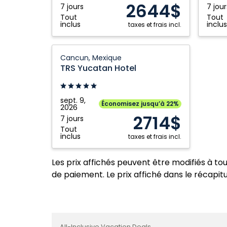
2644$
7 jours
7 jour
Tout
Tout
inclus
inclus
taxes et frais incl.
TRS
Cancun, Mexique
Yucatan
TRS Yucatan Hotel
Hotel:
Cancun,
Mexique
sept. 9,
Économisez jusqu’à 22%
2026
2714$
7 jours
Tout
inclus
taxes et frais incl.
Les prix affichés peuvent être modifiés à to
de paiement. Le prix affiché dans le récapitul
All-Inclusive Vacation Deals