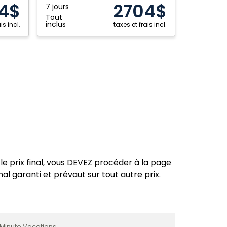
4$
2704$
7 jours
Montréal
Victoria
Tout
inclus
is incl.
taxes et frais incl.
Nanaimo
Winnipeg
Ottawa
le prix final, vous DEVEZ procéder à la page
nal garanti et prévaut sur tout autre prix.
 Minute Vacations