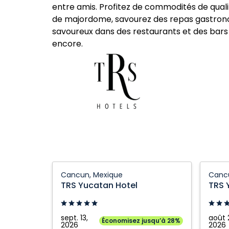
entre amis. Profitez de commodités de qual
de majordome, savourez des repas gastrono
savoureux dans des restaurants et des bars 
encore.
TRS
TRS
Cancun, Mexique
Canc
Yucatan
Yucata
TRS Yucatan Hotel
TRS 
Hotel:
Hotel:
Cancun,
Cancun
Mexique
Mexiqu
sept. 13,
août 
Économisez jusqu’à 28%
2026
2026