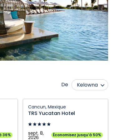
De
Kelowna
Calgary
Québec City
TRS
Cancun, Mexique
Edmonton
Regina
Yucatan
TRS Yucatan Hotel
Hotel:
Fort McMurray
Saskatoon
Cancun,
Grande Prairie
Toronto
Mexique
sept. 8,
à 36%
Économisez jusqu’à 50%
Kamloops
2026
Vancouver