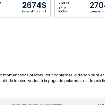
2674$
270
s
7 jours
Tout
inclus
taxes et frais incl.
taxes et fra
ut moment sans préavis. Pour confirmer la disponibilité et 
atif de la réservation à la page de paiement est le prix fi
Adults Only All-Inclusive Vacations
Last