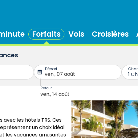
 minute
Forfaits
Vols
Croisières
cances
s avec les hôtels TRS. Ces
 représentent un choix idéal
 et les vacances amusantes