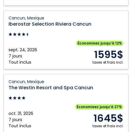
Iberostar
Cancun, Mexique
Selection
Iberostar Selection Riviera Cancun
Riviera
Cancun:
Cancun,
Économisez jusqu’à 12%
Mexique
sept. 24, 2026
1595$
7 jours
Tout inclus
taxes et frais incl.
The
Cancun, Mexique
Westin
The Westin Resort and Spa Cancun
Resort
and
Spa
Économisez jusqu’à 27%
Cancun:
oct. 31, 2026
1645$
Cancun,
7 jours
Tout inclus
Mexique
taxes et frais incl.