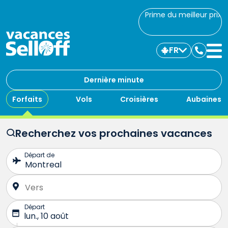
Prime du meilleur prix
FR
Commu
avec
nous
Dernière minute
Forfaits
Vols
Croisières
Aubaines
Recherchez vos prochaines vacances