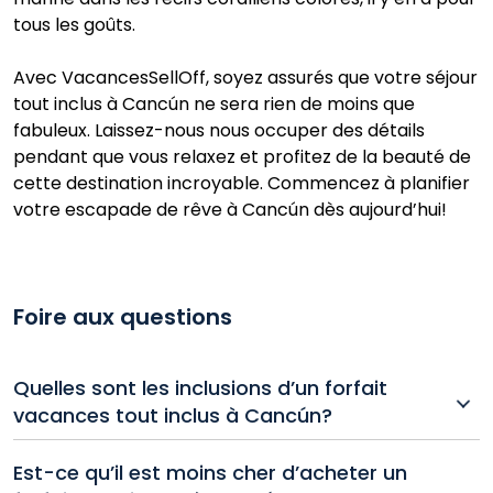
tous les goûts.
Avec VacancesSellOff, soyez assurés que votre séjour
tout inclus à Cancún ne sera rien de moins que
fabuleux. Laissez-nous nous occuper des détails
pendant que vous relaxez et profitez de la beauté de
cette destination incroyable. Commencez à planifier
votre escapade de rêve à Cancún dès aujourd’hui!
Foire aux questions
Quelles sont les inclusions d’un forfait
vacances tout inclus à Cancún?
Les forfaits tout inclus à Cancún comprennent
Est-ce qu’il est moins cher d’acheter un
généralement les vols, l’hébergement, la nourriture