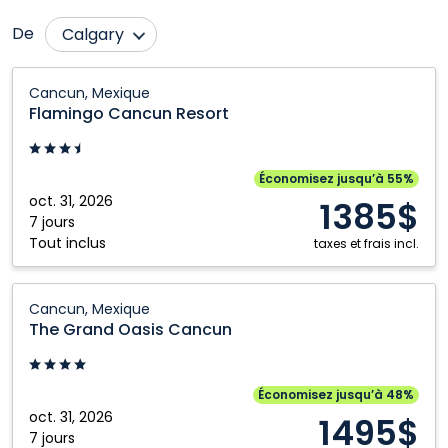
De
Calgary
Comox
Nanaimo
Flamingo
Cancun, Mexique
Cancun
Edmonton
Ottawa
Flamingo Cancun Resort
Resort:
Fort McMurray
Québec City
Cancun,
Grande Prairie
Regina
Mexique
Économisez jusqu’à 55%
oct. 31, 2026
Halifax
Saskatoon
1385$
7 jours
Kamloops
Toronto
Tout inclus
taxes et frais incl.
Kelowna
Vancouver
The
London
Victoria
Cancun, Mexique
Grand
The Grand Oasis Cancun
Montréal
Winnipeg
Oasis
Cancun:
Cancun,
Économisez jusqu’à 48%
Mexique
oct. 31, 2026
1495$
7 jours