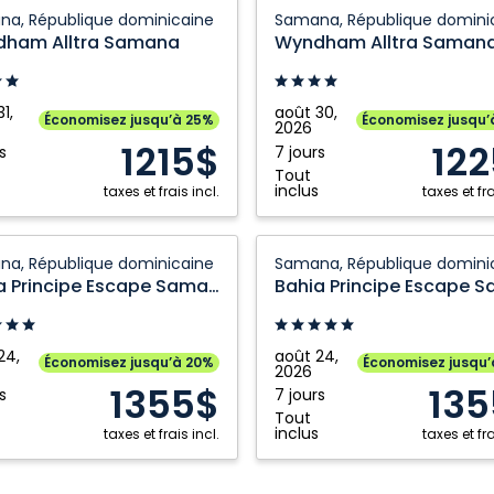
ham
Wyndham
a, République dominicaine
Samana, République domini
Alltra
ham Alltra Samana
Wyndham Alltra Saman
a:
Samana:
a,
Samana,
ique
République
1,
août 30,
Économisez jusqu’à 25%
Économisez jusqu’
2026
caine
dominicaine
1215$
12
s
7 jours
Tout
inclus
taxes et frais incl.
taxes et fra
Bahia
a, République dominicaine
Samana, République domini
e
Principe
Bahia Principe Escape Samana
e
Escape
a:
Samana:
a,
Samana,
24,
août 24,
Économisez jusqu’à 20%
Économisez jusqu
2026
ique
République
1355$
135
s
7 jours
caine
dominicaine
Tout
inclus
taxes et frais incl.
taxes et fra