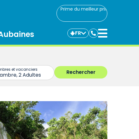
Prime du meilleur prix
Aubaines
FR
Communiquez
avec
nous