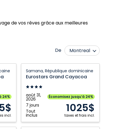
oyage de vos rêves grâce aux meilleures
De
Montreal
Toronto
Eurostars
caine
Samana, République dominicaine
Grand
oa
Eurostars Grand Cayacoa
Cayacoa:
Samana,
République
août 31,
à 24%
Économisez jusqu’à 24%
2026
dominicaine
5$
1025$
7 jours
Tout
inclus
is incl.
taxes et frais incl.