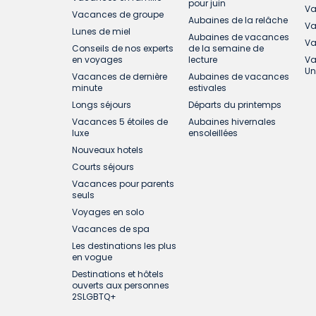
pour juin
Va
Vacances de groupe
Aubaines de la relâche
Va
Lunes de miel
Aubaines de vacances
Va
Conseils de nos experts
de la semaine de
en voyages
lecture
Va
Un
Vacances de dernière
Aubaines de vacances
minute
estivales
Longs séjours
Départs du printemps
Vacances 5 étoiles de
Aubaines hivernales
luxe
ensoleillées
Nouveaux hotels
Courts séjours
Vacances pour parents
seuls
Voyages en solo
Vacances de spa
Les destinations les plus
en vogue
Destinations et hôtels
ouverts aux personnes
2SLGBTQ+