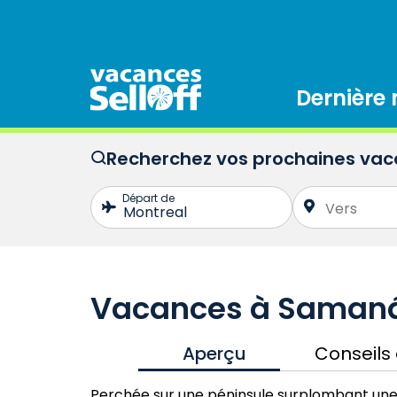
Dernière
Recherchez vos prochaines va
Vacances à Saman
Aperçu
Conseils
Perchée sur une péninsule surplombant une b