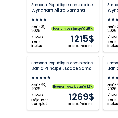
Wyndham
Wynd
Samana, République dominicaine
Saman
Alltra
Alltra
Wyndham Alltra Samana
Wynd
Samana:
Saman
Samana,
Saman
République
Républ
août 31,
août 3
Économisez jusqu’à 25%
2026
2026
dominicaine
domini
1215$
7 jours
7 jour
Tout
Tout
inclus
inclus
taxes et frais incl.
Bahia
Bahia
Samana, République dominicaine
Saman
Principe
Princip
Bahia Principe Escape Samana
Escape
Escap
Samana:
Saman
Samana,
Saman
août 22,
août 
Économisez jusqu’à 12%
2026
2026
République
Républ
1269$
7 jours
7 jour
dominicaine
domini
Déjeuner
Tout
complet
inclus
taxes et frais incl.