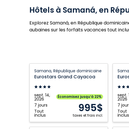
Hôtels à Samaná, en Répu
Explorez Samaná, en République dominicaine, 
aubaines sur les forfaits vacances tout incl
Eurostars
Eurost
Samana, République dominicaine
Saman
Grand
Grand
Eurostars Grand Cayacoa
Euro
Cayacoa:
Cayaco
Samana,
Saman
République
Républ
sept. 14,
sept. 
Économisez jusqu’à 22%
2026
2026
dominicaine
domini
995$
7 jours
7 jour
Tout
Tout
inclus
inclus
taxes et frais incl.