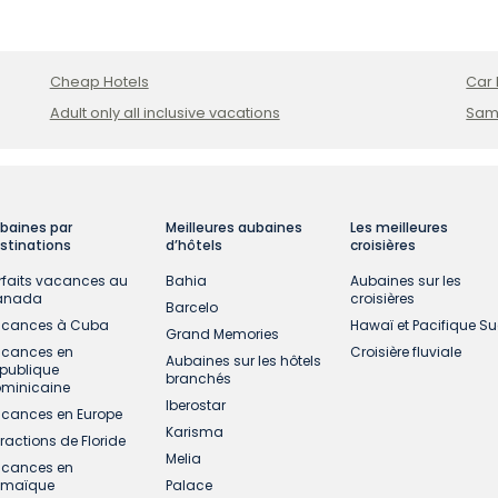
atterrissent à Santo Domingo ou à Punta Cana, puis prenne
Cheap Hotels
Car 
Adult only all inclusive vacations
Sam
baines par
Meilleures aubaines
Les meilleures
stinations
d’hôtels
croisières
rfaits vacances au
Bahia
Aubaines sur les
anada
croisières
Barcelo
cances à Cuba
Hawaï et Pacifique S
Grand Memories
cances en
Croisière fluviale
Aubaines sur les hôtels
publique
branchés
minicaine
Iberostar
cances en Europe
Karisma
tractions de Floride
Melia
cances en
amaïque
Palace