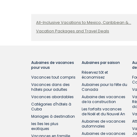
vols et les transferts. Certains voyageurs 
All-Inclusive Vacations to Mexico, Caribbean &...
Vacation Packages and Travel Deals
Aubaines de vacances
Aubaines par saison
Au
pour vous
de
Réservez tôt et
Vacances tout compris
économisez
Fo
C
Vacances dans des
Aubaines pour la fête du
hôtels pour adultes
Canada
Va
Vacances abordables
Aubaine des vacances
Va
de la construction
Ré
Catégories d'hôtels à
do
Cuba
Les forfaits vacances
de Noël et du Nouvel An
Va
Mariages à destination
Aubaines de vacances
At
les îles les plus
automnales
exotiques
Va
Aubaines de vacances
J
Vacances en famille