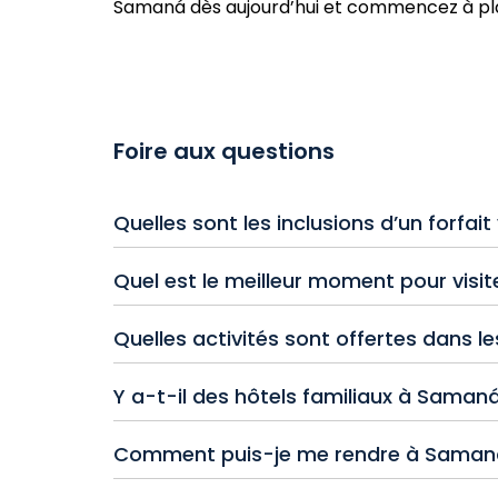
Samaná dès aujourd’hui et commencez à pla
Foire aux questions
Quelles sont les inclusions d’un forfa
Les forfaits vacances tout inclus à Samaná 
Quel est le meilleur moment pour visi
les boissons (y compris l’alcool), les activi
et des excursions.
La meilleure période pour visiter Samaná, en
Quelles activités sont offertes dans l
également la saison pour observer des bale
La plupart des hôtels tout inclus de Samaná 
Y a-t-il des hôtels familiaux à Saman
des excursions pour explorer les chutes d’eau
Oui, de nombreux hôtels à Samaná proposen
Comment puis-je me rendre à Samaná
programmes d’activités, tandis que d’autres
Vous pouvez prendre un vol direct vers l’aé