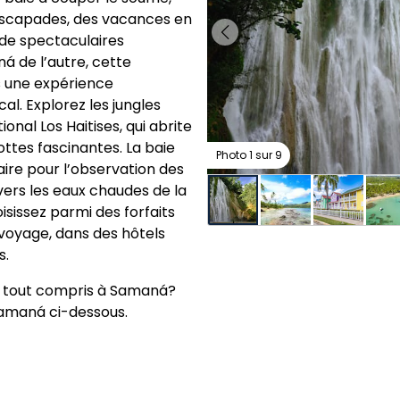
’escapades, des vacances en
 de spectaculaires
á de l’autre, cette
s une expérience
l. Explorez les jungles
nal Los Haitises, qui abrite
ttes fascinantes. La baie
Photo 1 sur 9
ire pour l’observation des
vers les eaux chaudes de la
sissez parmi des forfaits
voyage, dans des hôtels
s.
s tout compris à Samaná?
Samaná ci-dessous.