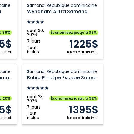
Wyndham
caine
Samana, République dominicaine
Alltra
a
Wyndham Alltra Samana
Samana:
Samana,
République
août 30,
à 39%
Économisez jusqu’à 39%
2026
dominicaine
25$
1225$
7 jours
Tout
inclus
is incl.
taxes et frais incl.
Bahia
caine
Samana, République dominicaine
Principe
Bahia Principe Escape Samana
Bahia Principe Escape Samana
Escape
Samana:
Samana,
août 23,
’à 20%
Économisez jusqu’à 32%
2026
République
5$
1395$
7 jours
dominicaine
Tout
inclus
is incl.
taxes et frais incl.