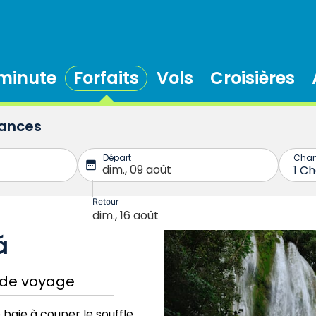
 minute
Forfaits
Vols
Croisières
cances
á
 de voyage
aie à couper le souffle,