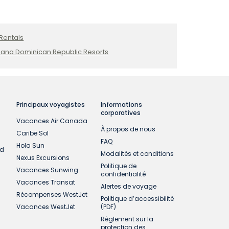
nt la route jusqu’à Samaná.
Rentals
ana Dominican Republic Resorts
Principaux voyagistes
Informations
corporatives
Vacances Air Canada
À propos de nous
Caribe Sol
FAQ
Hola Sun
ud
Modalités et conditions
Nexus Excursions
Politique de
Vacances Sunwing
confidentialité
Vacances Transat
Alertes de voyage
Récompenses WestJet
Politique d’accessibilité
Vacances WestJet
(PDF)
Règlement sur la
protection des