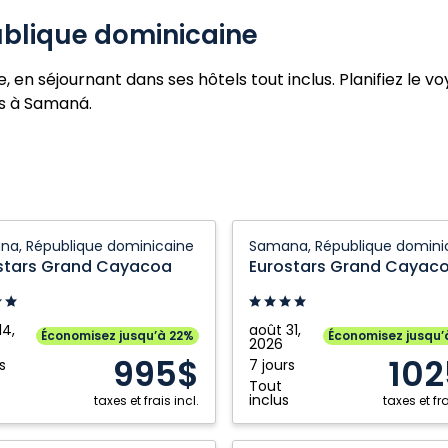
blique dominicaine
en séjournant dans ses hôtels tout inclus. Planifiez le v
us à Samaná.
ars
Eurostars
a, République dominicaine
Samana, République domini
Grand
stars Grand Cayacoa
Eurostars Grand Cayac
a:
Cayacoa:
a,
Samana,
ique
République
14,
août 31,
Économisez jusqu’à 22%
Économisez jusqu’
2026
caine
dominicaine
995$
102
s
7 jours
Tout
inclus
taxes et frais incl.
taxes et fra