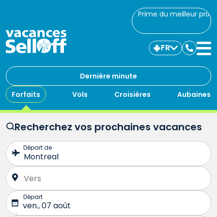
Prime du meilleur prix
FR
Commu
avec
nous
Dernière minute
Forfaits
Vols
Croisières
Aubaines
Recherchez vos prochaines vacances