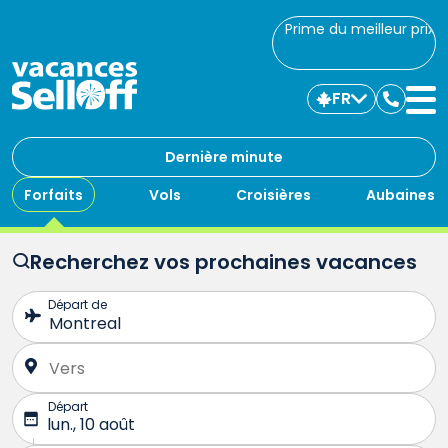
Prime du meilleur prix
FR
Commu
avec
nous
Dernière minute
Forfaits
Vols
Croisières
Aubaines
Recherchez vos prochaines vacances