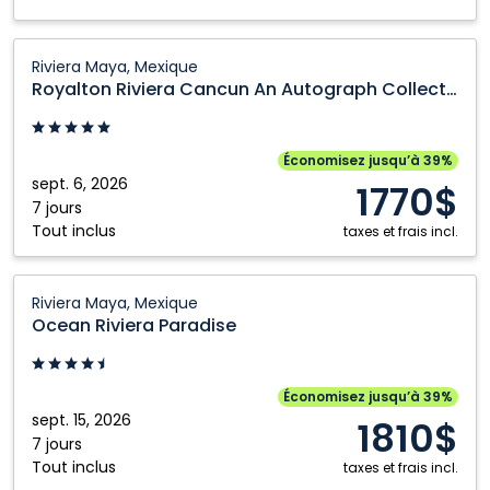
Resort
and
Royalton
Riviera Maya, Mexique
Casino:
Riviera
Royalton Riviera Cancun An Autograph Collection All Inclusive Resort and Casino
Riviera
Cancun
Maya,
An
Mexique
Autograph
Économisez jusqu’à 39%
Collection
sept. 6, 2026
1770$
All
7 jours
Tout inclus
Inclusive
taxes et frais incl.
Resort
and
Ocean
Riviera Maya, Mexique
Casino:
Riviera
Ocean Riviera Paradise
Riviera
Paradise:
Maya,
Riviera
Mexique
Maya,
Économisez jusqu’à 39%
Mexique
sept. 15, 2026
1810$
7 jours
Tout inclus
taxes et frais incl.