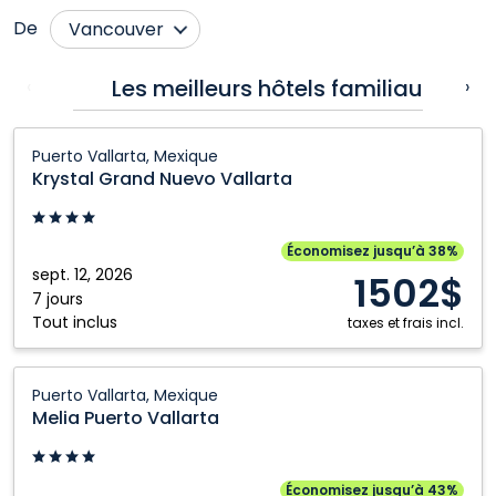
De
Vancouver
Calgary
Nanaimo
Les meilleurs hôtels familiaux
‹
›
Cranbrook
Ottawa
Krystal
Edmonton
Québec City
Puerto Vallarta, Mexique
Grand
Krystal Grand Nuevo Vallarta
Fort McMurray
Regina
Nuevo
Grande Prairie
Saskatoon
Vallarta:
Puerto
Kamloops
Toronto
Économisez jusqu’à 38%
Vallarta,
sept. 12, 2026
1502$
Kelowna
Victoria
Mexique
7 jours
Tout inclus
Montréal
Winnipeg
taxes et frais incl.
Melia
Puerto Vallarta, Mexique
Puerto
Melia Puerto Vallarta
Vallarta:
Puerto
Vallarta,
Économisez jusqu’à 43%