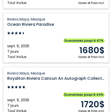
Tout inclus
Mexique
taxes et frais incl.
Ocean
Riviera Maya, Mexique
Riviera
Ocean Riviera Paradise
Paradise:
Riviera
Maya,
Économisez jusqu’à 47%
Mexique
sept. 6, 2026
1680$
7 jours
Tout inclus
taxes et frais incl.
Royalton
Riviera Maya, Mexique
Riviera
Royalton Riviera Cancun An Autograph Collection All Inclusive Resort and Casino
Cancun
An
Autograph
Économisez jusqu’à 44%
Collection
sept. 6, 2026
1720$
All
7 jours
Tout inclus
Inclusive
taxes et frais incl.