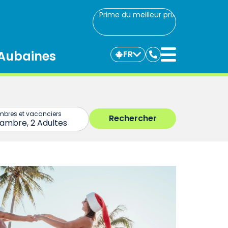
Prime du meilleur prix
Aubaines
FR
Communiquez
avec
nous