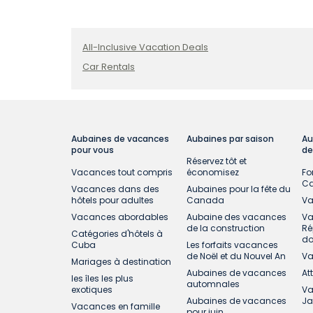
All-Inclusive Vacation Deals
Car Rentals
Aubaines de vacances
Aubaines par saison
Au
pour vous
de
Réservez tôt et
Vacances tout compris
économisez
Fo
C
Vacances dans des
Aubaines pour la fête du
hôtels pour adultes
Canada
Va
Vacances abordables
Aubaine des vacances
Va
de la construction
Ré
Catégories d'hôtels à
do
Cuba
Les forfaits vacances
de Noël et du Nouvel An
Va
Mariages à destination
Aubaines de vacances
At
les îles les plus
automnales
exotiques
Va
Aubaines de vacances
J
Vacances en famille
pour juin