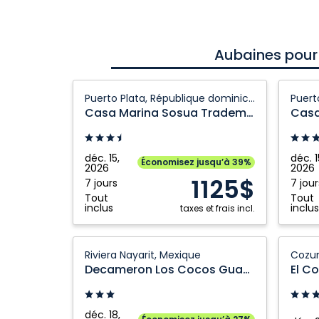
Aubaines pour
Casa
Casa
Puerto Plata, République dominicaine
Marina
Marina
Casa Marina Sosua Trademark by Wyndham All Inclusive
Sosua
Sosua
Trademark
Trade
by
by
déc. 15,
déc. 1
Économisez jusqu’à 39%
2026
2026
Wyndham
Wynd
1125$
7 jours
7 jour
All
All
Tout
Tout
Inclusive:
Inclusiv
inclus
inclus
taxes et frais incl.
Puerto
Puerto
Plata,
Plata,
Decameron
El
Riviera Nayarit, Mexique
Cozum
République
Républ
Los
Cozum
Decameron Los Cocos Guayabitos Ramada
El C
dominicaine
domini
Cocos
Beach
Guayabitos
Resort:
Ramada:
Cozume
déc. 18,