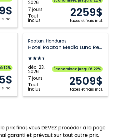
Économisez jusqu’à 22%
2026
affiliated
19$
2259$
7 jours
by
Tout
is incl.
Melia:
inclus
taxes et frais incl.
Roatan,
Honduras
Hotel
Roatan, Honduras
Roatan
Hotel Roatan Media Luna Resort affiliated by Melia
Media
Luna
Resort
déc. 23,
’à 12%
Économisez jusqu’à 22%
2026
affiliated
5$
2509$
7 jours
by
Tout
is incl.
Melia:
inclus
taxes et frais incl.
Roatan,
Honduras
le prix final, vous DEVEZ procéder à la page
nal garanti et prévaut sur tout autre prix.