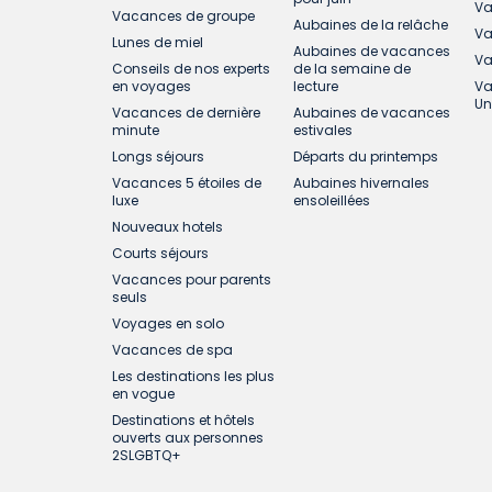
Va
Vacances de groupe
Aubaines de la relâche
Va
Lunes de miel
Aubaines de vacances
Va
Conseils de nos experts
de la semaine de
en voyages
lecture
Va
Un
Vacances de dernière
Aubaines de vacances
minute
estivales
Longs séjours
Départs du printemps
Vacances 5 étoiles de
Aubaines hivernales
luxe
ensoleillées
Nouveaux hotels
Courts séjours
Vacances pour parents
seuls
Voyages en solo
Vacances de spa
Les destinations les plus
en vogue
Destinations et hôtels
ouverts aux personnes
2SLGBTQ+