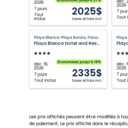
Économisez jusqu’à 27%
déc. 
2026
Riviera
Mexiqu
2026
2025$
7 jours
Nayarit,
7 jour
Tout
Tout 
Mexique
inclus
taxes et frais incl.
Playa
Playa
Playa Blanca-Playa Bonita, Panama
Blanca
Blanca
Playa Blanca Hotel and Resort All Inclusive Panama
Hotel
Hotel
and
and
Resort
Resort
Économisez jusqu’à 18%
déc. 19,
déc. 1
All
All
2026
2026
2335$
Inclusive
Inclusi
7 jours
7 jour
Tout inclus
Tout 
Panama:
taxes et frais incl.
Panam
Playa
Playa
Blanca-
Blanca
Playa
Playa
Bonita,
Bonita,
Panama
Panam
Les prix affichés peuvent être modifiés à to
de paiement. Le prix affiché dans le récapitul