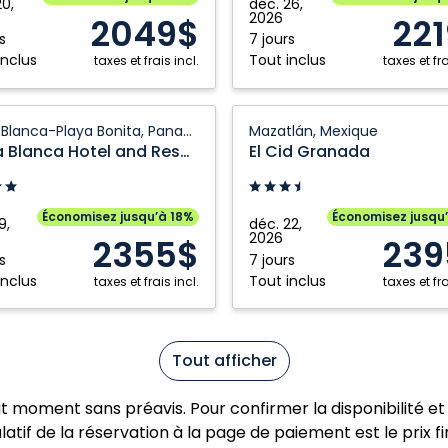
20,
déc. 26,
e
Los
2026
2049$
22
Cabos,
s
7 jours
inclus
Tout inclus
taxes et frais incl.
Mexique
taxes et fra
El
Playa Blanca-Playa Bonita, Panama
Mazatlán, Mexique
Cid
Playa Blanca Hotel and Resort All Inclusive Panama
El Cid Granada
Granada:
Mazatlán,
Mexique
Économisez jusqu’à 18%
Économisez jusqu
9,
déc. 22,
2026
2355$
239
ve
s
7 jours
inclus
Tout inclus
a:
taxes et frais incl.
taxes et fra
-
Tout afficher
a
ut moment sans préavis. Pour confirmer la disponibilité et 
atif de la réservation à la page de paiement est le prix fi