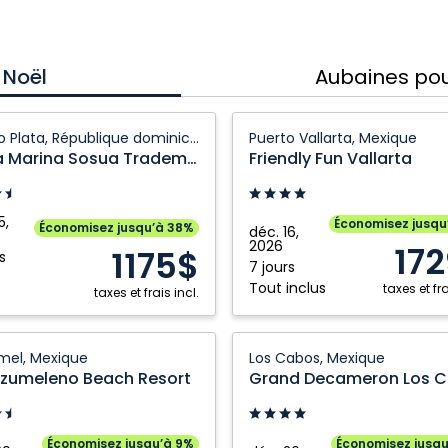
 Noël
Aubaines pou
Friendly
Puerto Plata, République dominicaine
Puerto Vallarta, Mexique
Fun
Casa Marina Sosua Trademark by Wyndham All Inclusive
Friendly Fun Vallarta
Vallarta:
mark
Puerto
Vallarta,
5,
Économisez jusqu
Économisez jusqu’à 38%
déc. 16,
ham
Mexique
2026
17
1175$
s
7 jours
Tout inclus
e:
taxes et fra
taxes et frais incl.
Grand
el, Mexique
Los Cabos, Mexique
ique
eleno
Decameron
ozumeleno Beach Resort
caine
Los
Cabos,
l,
Trademark:
Économisez jusqu’à 9%
Économisez jusq