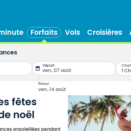
 minute
Forfaits
Vols
Croisières
cances
es fêtes
de noël
ances ensoleillées pendant