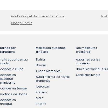
Adults Only All-Inclusive Vacations
Last
Cheap Hotels
baines par
Meilleures aubaines
Les meilleures
stinations
d’hôtels
croisières
rfaits vacances au
Bahia
Aubaines sur les
anada
croisières
Barcelo
cances à Cuba
Hawaï et Pacifique S
Grand Memories
cances en
Croisière fluviale
Aubaines sur les hôtels
publique
branchés
minicaine
Iberostar
cances en Europe
Karisma
tractions de Floride
Melia
cances en
amaïque
Palace