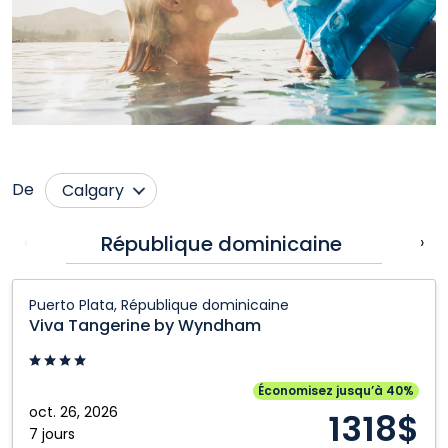
De
Calgary
Comox
Nanaimo
République dominicaine
Mexi
‹
›
Cranbrook
Ottawa
Viva
Edmonton
Prince George
Puerto Plata, République dominicaine
Tangerine
Viva Tangerine by Wyndham
Fort McMurray
Québec City
by
Grande Prairie
Regina
Wyndham:
Puerto
Halifax
Saskatoon
Économisez jusqu’à 40%
Plata,
oct. 26, 2026
1318$
Hamilton
Toronto
République
7 jours