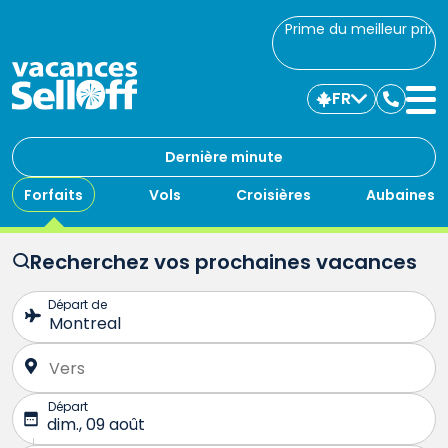
Prime du meilleur prix
FR
Commu
avec
nous
Dernière minute
Forfaits
Vols
Croisières
Aubaines
Recherchez vos prochaines vacances