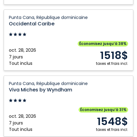
Occidental
Punta Cana, République dominicaine
Caribe:
Occidental Caribe
Punta
Cana,
République
Économisez jusqu’à 38%
dominicaine
oct. 28, 2026
1518$
7 jours
Tout inclus
taxes et frais incl.
Viva
Punta Cana, République dominicaine
Miches
Viva Miches by Wyndham
by
Wyndham:
Punta
Économisez jusqu’à 31%
Cana,
oct. 28, 2026
1548$
République
7 jours
Tout inclus
dominicaine
taxes et frais incl.