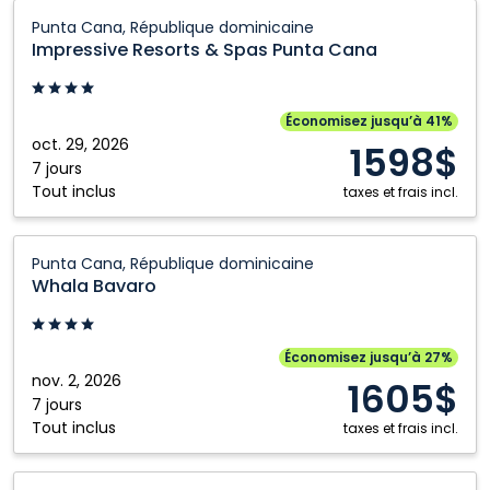
Impressive
Punta Cana, République dominicaine
Resorts
Impressive Resorts & Spas Punta Cana
&
Spas
Punta
Économisez jusqu’à 41%
Cana:
oct. 29, 2026
1598$
Punta
7 jours
Tout inclus
Cana,
taxes et frais incl.
République
dominicaine
Whala
Punta Cana, République dominicaine
Bavaro:
Whala Bavaro
Punta
Cana,
République
Économisez jusqu’à 27%
dominicaine
nov. 2, 2026
1605$
7 jours
Tout inclus
taxes et frais incl.
Emotions