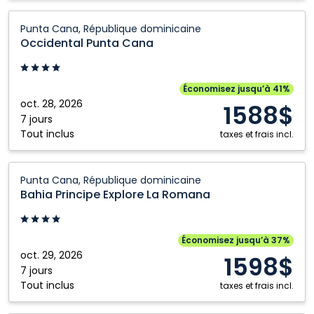
Occidental
Punta Cana, République dominicaine
Punta
Occidental Punta Cana
Cana:
Punta
Cana,
Économisez jusqu’à 41%
République
oct. 28, 2026
1588$
dominicaine
7 jours
Tout inclus
taxes et frais incl.
Bahia
Punta Cana, République dominicaine
Principe
Bahia Principe Explore La Romana
Explore
La
Romana:
Économisez jusqu’à 37%
Punta
oct. 29, 2026
1598$
Cana,
7 jours
Tout inclus
République
taxes et frais incl.
dominicaine