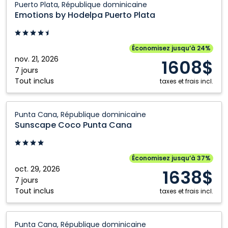
Puerto Plata, République dominicaine
by
Emotions by Hodelpa Puerto Plata
Hodelpa
Puerto
Plata:
Économisez jusqu’à 24%
Puerto
nov. 21, 2026
1608$
Plata,
7 jours
Tout inclus
République
taxes et frais incl.
dominicaine
Sunscape
Punta Cana, République dominicaine
Coco
Sunscape Coco Punta Cana
Punta
Cana:
Punta
Économisez jusqu’à 37%
Cana,
oct. 29, 2026
1638$
République
7 jours
Tout inclus
dominicaine
taxes et frais incl.
Vista
Punta Cana, République dominicaine