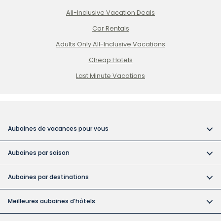
All-Inclusive Vacation Deals
Car Rentals
Adults Only All-Inclusive Vacations
Cheap Hotels
Last Minute Vacations
Aubaines de vacances pour vous
Vacances tout compris
Aubaines par saison
Vacances dans des hôtels pour adultes
Réservez tôt et économisez
Vacances abordables
Aubaines par destinations
Aubaines pour la fête du Canada
Catégories d'hôtels à Cuba
Forfaits vacances au Canada
Aubaine des vacances de la construction
Meilleures aubaines d’hôtels
Mariages à destination
Vacances à Cuba
Les forfaits vacances de Noël et du Nouvel An
Bahia