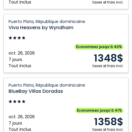
Tout inclus
Kamloops
Vancouver
dominicaine
taxes et frais incl.
Kelowna
Victoria
Viva
London
Winnipeg
Puerto Plata, République dominicaine
Heavens
Viva Heavens by Wyndham
Montréal
by
Wyndham:
Puerto
Économisez jusqu’à 40%
Plata,
oct. 26, 2026
1348$
République
7 jours
Tout inclus
dominicaine
taxes et frais incl.
BlueBay
Puerto Plata, République dominicaine
Villas
BlueBay Villas Doradas
Doradas:
Puerto
Plata,
Économisez jusqu’à 41%
République
oct. 26, 2026
1358$
dominicaine
7 jours
Tout inclus
taxes et frais incl.