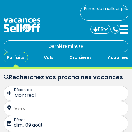
Prime du meilleur prix
FR
Commu
avec
nous
Dernière minute
Forfaits
Vols
Croisières
Aubaines
Recherchez vos prochaines vacances