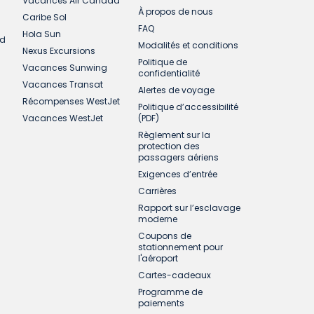
Vacances Air Canada
À propos de nous
Caribe Sol
FAQ
Hola Sun
ud
Modalités et conditions
Nexus Excursions
Politique de
Vacances Sunwing
confidentialité
Vacances Transat
Alertes de voyage
Récompenses WestJet
Politique d’accessibilité
Vacances WestJet
(PDF)
Règlement sur la
protection des
passagers aériens
Exigences d’entrée
Carrières
Rapport sur l’esclavage
moderne
Coupons de
stationnement pour
l'aéroport
Cartes-cadeaux
Programme de
paiements