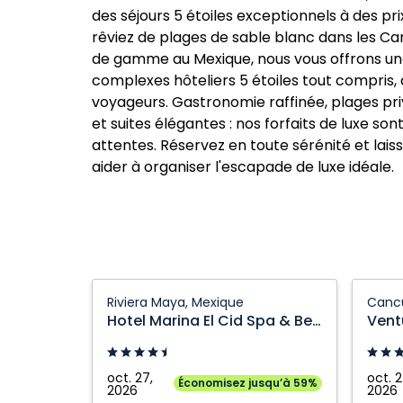
des séjours 5 étoiles exceptionnels à des pr
rêviez de plages de sable blanc dans les Ca
de gamme au Mexique, nous vous offrons une
complexes hôteliers 5 étoiles tout compris,
voyageurs. Gastronomie raffinée, plages pri
et suites élégantes : nos forfaits de luxe s
attentes. Réservez en toute sérénité et lais
aider à organiser l'escapade de luxe idéale.
Hotel
Ventus
Riviera Maya, Mexique
Canc
Marina
Ha
Hotel Marina El Cid Spa & Beach Resort
El
at
Cid
Marina
Spa
El
oct. 27,
oct. 2
Économisez jusqu’à 59%
2026
2026
&
Cid