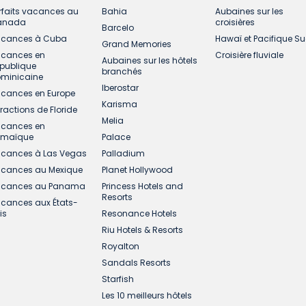
rfaits vacances au
Bahia
Aubaines sur les
anada
croisières
Barcelo
cances à Cuba
Hawaï et Pacifique S
Grand Memories
cances en
Croisière fluviale
Aubaines sur les hôtels
publique
branchés
minicaine
Iberostar
cances en Europe
Karisma
tractions de Floride
Melia
cances en
amaïque
Palace
cances à Las Vegas
Palladium
cances au Mexique
Planet Hollywood
cances au Panama
Princess Hotels and
Resorts
cances aux États-
is
Resonance Hotels
Riu Hotels & Resorts
Royalton
Sandals Resorts
Starfish
Les 10 meilleurs hôtels