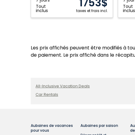
1753$
Maya,
Cancun
Tout
Tout
Mexique
Mexiqu
inclus
inclus
taxes et frais incl.
Les prix affichés peuvent être modifiés à to
de paiement. Le prix affiché dans le récapitul
All-Inclusive Vacation Deals
Car Rentals
Aubaines de vacances
Aubaines par saison
Au
pour vous
de