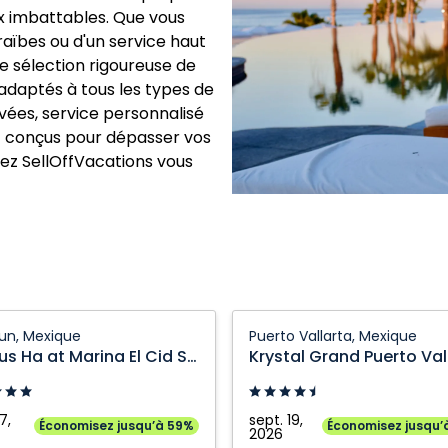
ix imbattables. Que vous
raïbes ou d'un service haut
 sélection rigoureuse de
 adaptés à tous les types de
vées, service personnalisé
ont conçus pour dépasser vos
sez SellOffVacations vous
Krystal
un, Mexique
Puerto Vallarta, Mexique
Grand
Ventus Ha at Marina El Cid Spa & Beach Resort
Krystal Grand Puerto Val
Puerto
Vallarta:
Puerto
7,
sept. 19,
Économisez jusqu’à 59%
Économisez jusqu’
2026
Vallarta,