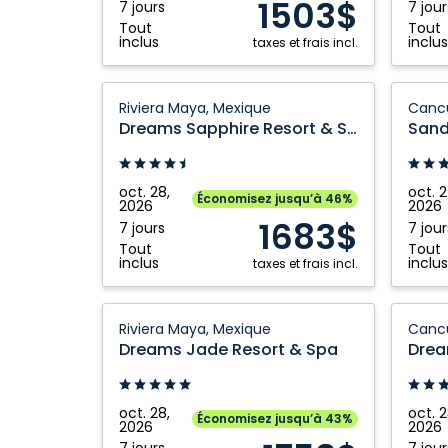
1503$
7 jours
7 jour
Beach
Spa
Tout
Tout
Resort:
&
inclus
inclus
taxes et frais incl.
Riviera
Beach
Maya,
Resort:
Dreams
Sandos
Riviera Maya, Mexique
Canc
Mexique
Cancun
Sapphire
Cancu
Dreams Sapphire Resort & Spa
Sand
Mexiqu
Resort
-
&
Adults
Spa:
Only:
oct. 28,
oct. 2
Économisez jusqu’à 46%
2026
2026
Riviera
Cancun
1683$
7 jours
7 jour
Maya,
Mexiqu
Tout
Tout
Mexique
inclus
inclus
taxes et frais incl.
Dreams
Dream
Riviera Maya, Mexique
Canc
Jade
Puerto
Dreams Jade Resort & Spa
Resort
Morelo
&
Resort
Spa:
and
oct. 28,
oct. 2
Économisez jusqu’à 43%
2026
2026
Riviera
Spa:
7 jours
7 jour