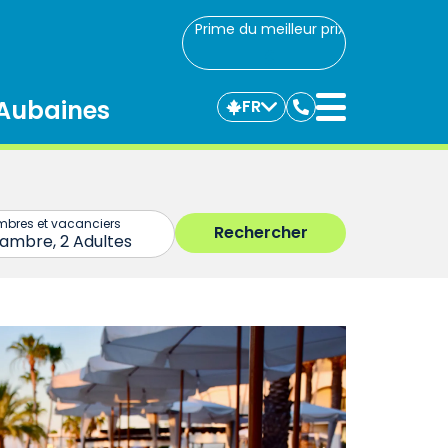
Prime du meilleur prix
Aubaines
FR
Communiquez
avec
nous