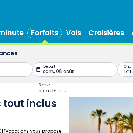
 minute
Forfaits
Vols
Croisières
cances
 tout inclus
lOffVacations vous propose