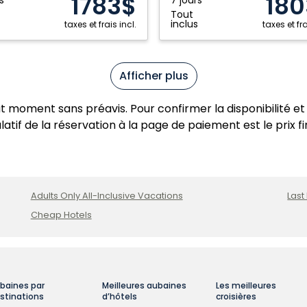
1783$
180
,
Spa
Tout
e
Resort:
inclus
taxes et frais incl.
taxes et fra
Riviera
Maya,
Mexique
Afficher plus
ut moment sans préavis. Pour confirmer la disponibilité et 
atif de la réservation à la page de paiement est le prix fi
Adults Only All-Inclusive Vacations
Last
Cheap Hotels
baines par
Meilleures aubaines
Les meilleures
stinations
d’hôtels
croisières