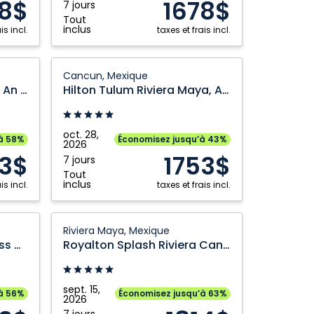
8$
1678$
7 jours
Vallarta,
Grande Prairie
Regina
Tout
Mexique
inclus
is incl.
taxes et frais incl.
Halifax
Saskatoon
Hamilton
Toronto
Hilton
Cancun, Mexique
Kamloops
Vancouver
Tulum
Royalton Riviera Cancun An Autograph Collection All Inclusive Resort and Casino
Hilton Tulum Riviera Maya, All Inclusive Resort
Riviera
Kelowna
Winnipeg
Maya,
London
All
oct. 28,
à 58%
Économisez jusqu’à 43%
2026
Inclusive
33$
1753$
7 jours
Resort:
Tout
Cancun,
inclus
is incl.
taxes et frais incl.
Mexique
Royalton
Riviera Maya, Mexique
Splash
Platinum Yucatan Princess All Suites & Spa Resort
Royalton Splash Riviera Cancun An Autograph Collection All Inclusive Resort
Riviera
Cancun
An
sept. 15,
à 56%
Économisez jusqu’à 63%
2026
Autograph
7 jours