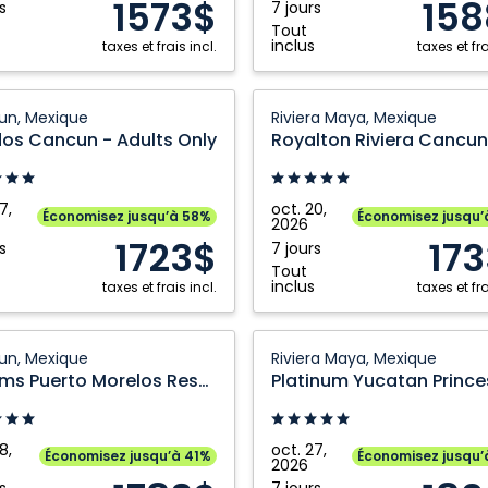
1573$
158
s
7 jours
Mexique
Tout
inclus
taxes et frais incl.
taxes et fra
Royalton
un, Mexique
Riviera Maya, Mexique
,
n
Riviera
os Cancun - Adults Only
e
Cancun
An
Autograph
7,
oct. 20,
Économisez jusqu’à 58%
Économisez jusqu’
2026
,
Collection
1723$
17
s
7 jours
e
All
Tout
Inclusive
inclus
taxes et frais incl.
taxes et fra
Resort
and
s
Platinum
un, Mexique
Riviera Maya, Mexique
Casino:
Yucatan
Dreams Puerto Morelos Resort and Spa
Riviera
s
Princess
Maya,
All
Mexique
Suites
8,
oct. 27,
Économisez jusqu’à 41%
Économisez jusqu’
2026
&
s
7 jours