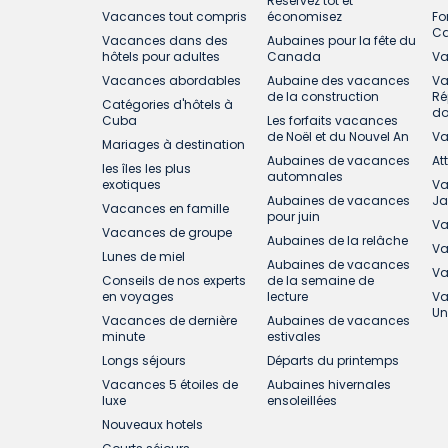
Réservez tôt et
Vacances tout compris
économisez
Fo
C
Vacances dans des
Aubaines pour la fête du
hôtels pour adultes
Canada
Va
Vacances abordables
Aubaine des vacances
Va
de la construction
Ré
Catégories d'hôtels à
do
Cuba
Les forfaits vacances
de Noël et du Nouvel An
Va
Mariages à destination
Aubaines de vacances
At
les îles les plus
automnales
exotiques
Va
Aubaines de vacances
J
Vacances en famille
pour juin
Va
Vacances de groupe
Aubaines de la relâche
Va
Lunes de miel
Aubaines de vacances
Va
Conseils de nos experts
de la semaine de
en voyages
lecture
Va
Un
Vacances de dernière
Aubaines de vacances
minute
estivales
Longs séjours
Départs du printemps
Vacances 5 étoiles de
Aubaines hivernales
luxe
ensoleillées
Nouveaux hotels