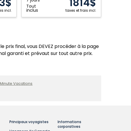
3$
1814$
Collection
Tout
All
inclus
is incl.
taxes et frais incl.
Inclusive
Resort:
Riviera
Maya,
Mexique
le prix final, vous DEVEZ procéder à la page
nal garanti et prévaut sur tout autre prix.
 Minute Vacations
Principaux voyagistes
Informations
corporatives