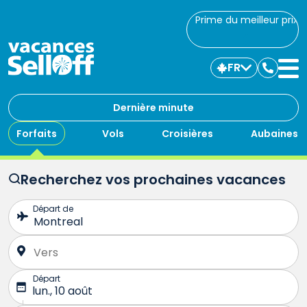
Prime du meilleur prix
FR
Commu
avec
nous
Dernière minute
Forfaits
Vols
Croisières
Aubaines
Recherchez vos prochaines vacances