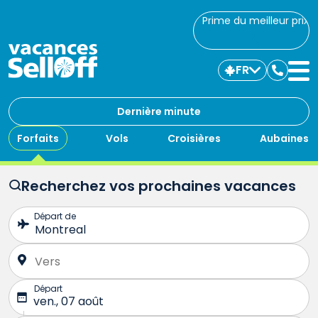
Prime du meilleur prix
FR
Commu
avec
nous
Dernière minute
Forfaits
Vols
Croisières
Aubaines
Recherchez vos prochaines vacances