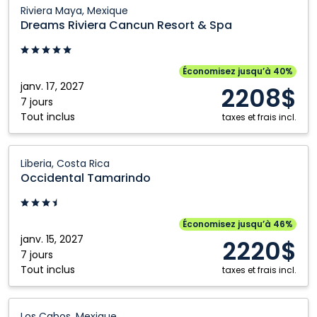
Dreams
Riviera Maya, Mexique
Riviera
Dreams Riviera Cancun Resort & Spa
Cancun
Resort
&
Économisez jusqu’à 40%
Spa:
janv. 17, 2027
2208$
Riviera
7 jours
Tout inclus
Maya,
taxes et frais incl.
Mexique
Occidental
Liberia, Costa Rica
Tamarindo:
Occidental Tamarindo
Liberia,
Costa
Rica
Économisez jusqu’à 46%
janv. 15, 2027
2220$
7 jours
Tout inclus
taxes et frais incl.
Pueblo
Los Cabos, Mexique