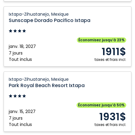
Mexique
Sunscape
Ixtapa-Zihuatanejo, Mexique
Dorado
Sunscape Dorado Pacifico Ixtapa
Pacifico
Ixtapa:
Ixtapa-
Économisez jusqu’à 23%
Zihuatanejo,
janv. 18, 2027
1911$
Mexique
7 jours
Tout inclus
taxes et frais incl.
Park
Ixtapa-Zihuatanejo, Mexique
Royal
Park Royal Beach Resort Ixtapa
Beach
Resort
Ixtapa:
Économisez jusqu’à 50%
Ixtapa-
janv. 15, 2027
1931$
Zihuatanejo,
7 jours
Tout inclus
Mexique
taxes et frais incl.