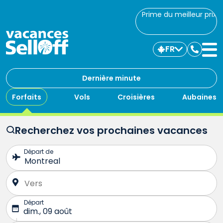
Prime du meilleur prix
FR
Commu
avec
nous
Dernière minute
Forfaits
Vols
Croisières
Aubaines
Recherchez vos prochaines vacances