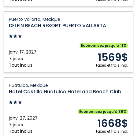
DELFIN
Puerto Vallarta, Mexique
BEACH
DELFIN BEACH RESORT PUERTO VALLARTA
RESORT
PUERTO
VALLARTA:
Économisez jusqu’à 11%
Puerto
janv. 17, 2027
1569$
Vallarta,
7 jours
Tout inclus
Mexique
taxes et frais incl.
Hotel
Huatulco, Mexique
Castillo
Hotel Castillo Huatulco Hotel and Beach Club
Huatulco
Hotel
and
Économisez jusqu’à 36%
Beach
janv. 27, 2027
1668$
Club:
7 jours
Tout inclus
Huatulco,
taxes et frais incl.