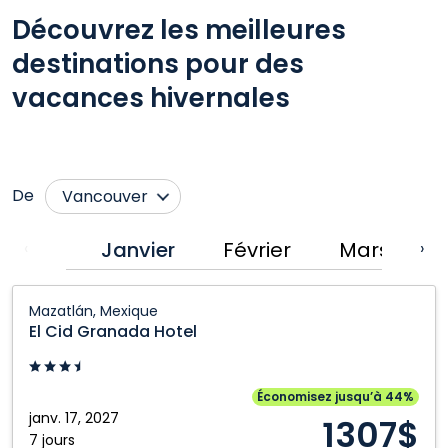
Découvrez les meilleures
destinations pour des
vacances hivernales
De
Vancouver
Abbotsford
London
Janvier
Février
Mars
A
‹
›
Bagotville
Moncton
El
Calgary
Montréal
Mazatlán, Mexique
Cid
El Cid Granada Hotel
Comox
Nanaimo
Granada
Cranbrook
Ottawa
Hotel:
Mazatlán,
Deer Lake
Prince George
Économisez jusqu’à 44%
Mexique
janv. 17, 2027
1307$
Edmonton
Québec City
7 jours