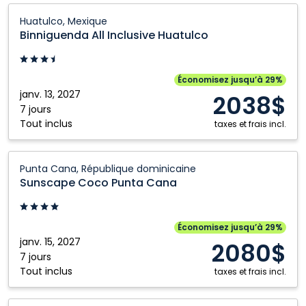
Binniguenda
Huatulco, Mexique
All
Binniguenda All Inclusive Huatulco
Inclusive
Huatulco:
Huatulco,
Économisez jusqu’à 29%
Mexique
janv. 13, 2027
2038$
7 jours
Tout inclus
taxes et frais incl.
Sunscape
Punta Cana, République dominicaine
Coco
Sunscape Coco Punta Cana
Punta
Cana:
Punta
Économisez jusqu’à 29%
Cana,
janv. 15, 2027
2080$
République
7 jours
Tout inclus
dominicaine
taxes et frais incl.