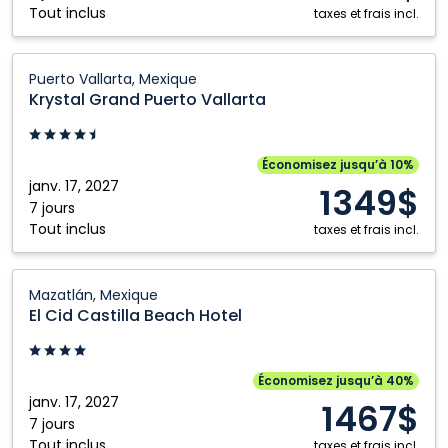
Tout inclus
Fort McMurray
Regina
taxes et frais incl.
Fredericton
Saskatoon
Krystal
Gander
St. John's
Puerto Vallarta, Mexique
Grand
Krystal Grand Puerto Vallarta
Grande Prairie
Thunder Bay
Puerto
Vallarta:
Halifax
Toronto
Puerto
Économisez jusqu’à 10%
Hamilton
Victoria
Vallarta,
janv. 17, 2027
1349$
Kamloops
Windsor
Mexique
7 jours
Tout inclus
taxes et frais incl.
Kelowna
Winnipeg
Kitchener
El
Mazatlán, Mexique
Cid
El Cid Castilla Beach Hotel
Castilla
Beach
Hotel:
Économisez jusqu’à 40%
Mazatlán,
janv. 17, 2027
1467$
Mexique
7 jours
Tout inclus
taxes et frais incl.