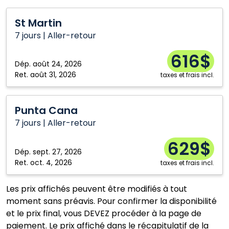
Brandon
Ottawa
St
Calgary
Regina
St Martin
Martin
Comox
Saskatoon
7 jours | Aller-retour
Edmonton
Thunder Bay
616$
Dép.
août 24, 2026
Fort McMurray
Toronto
Ret.
août 31, 2026
taxes et frais incl.
Halifax
Vancouver
Hamilton
Victoria
Punta
Punta Cana
Cana
Kitchener
Windsor
7 jours | Aller-retour
London
Winnipeg
629$
Moncton
Yellowknife
Dép.
sept. 27, 2026
Ret.
oct. 4, 2026
taxes et frais incl.
Les prix affichés peuvent être modifiés à tout
moment sans préavis. Pour confirmer la disponibilité
et le prix final, vous DEVEZ procéder à la page de
paiement. Le prix affiché dans le récapitulatif de la