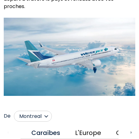
proches.
De
Montreal
Abbotsford
Nanaimo
Caraïbes
L'Europe
Canad
‹
›