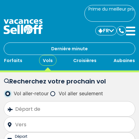
Prime du meilleur prix
FR
Commu
avec
nous
Dernière minute
Forfaits
Vols
Croisières
Aubaines
Recherchez votre prochain vol