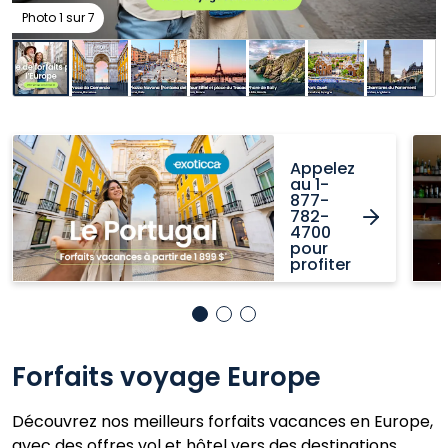
Photo 1 sur 7
Appelez
App
Appelez
au
au
au 1-
1-
1-
877-
782-
877-
877
4700
782-
782
pour
profiter
4700
470
pour
pou
profiter
prof
Forfaits voyage Europe
Découvrez nos meilleurs forfaits vacances en Europe,
avec des offres vol et hôtel vers des destinations