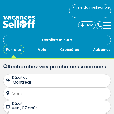
Prime du meilleur prix
FR
Commu
avec
nous
Dernière minute
Forfaits
Vols
Croisières
Aubaines
Recherchez vos prochaines vacances