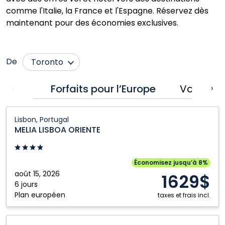
comme l'Italie, la France et l'Espagne. Réservez dès
maintenant pour des économies exclusives.
De
Toronto
Billy Bishop Toronto
Ottawa
Forfaits pour l’Europe
Vols pou
‹
›
Calgary
Québec City
MELIA
Edmonton
Regina
Lisbon, Portugal
LISBOA
MELIA LISBOA ORIENTE
Halifax
Saint John
ORIENTE:
Kelowna
Saskatoon
Lisbon,
Portugal
London
Vancouver
Économisez jusqu’à 8%
août 15, 2026
1629$
Moncton
Winnipeg
6 jours
Plan européen
Montréal
taxes et frais incl.
HOTEL