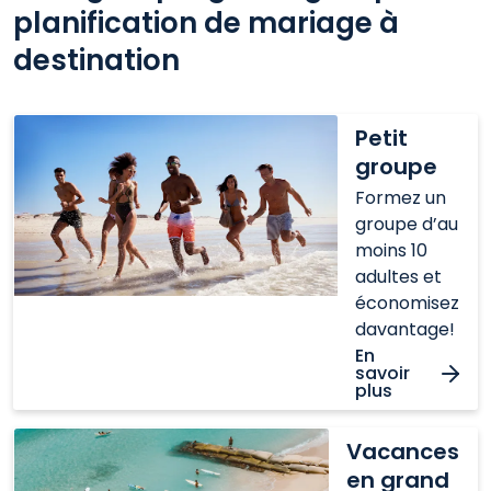
planification de mariage à
destination
Petit
Petit
groupe
groupe
Formez un
groupe d’au
moins 10
adultes et
économisez
davantage!
En
savoir
plus
Vacances
Vacances
en
en grand