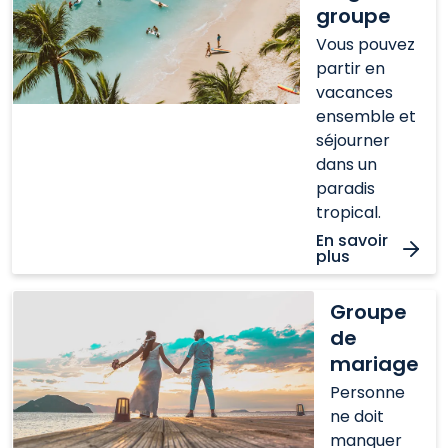
grand
groupe
groupe
Vous pouvez
partir en
vacances
ensemble et
séjourner
dans un
paradis
tropical.
En savoir
plus
Groupe
Groupe
de
de
mariage
mariage
Personne
ne doit
manquer