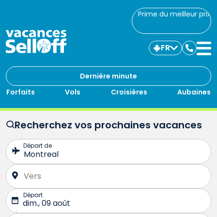
Prime du meilleur prix
FR
Commu
avec
nous
Dernière minute
Forfaits
Vols
Croisières
Aubaines
Recherchez vos prochaines vacances