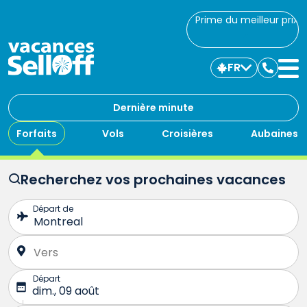
Prime du meilleur prix
FR
Commu
avec
nous
Dernière minute
Forfaits
Vols
Croisières
Aubaines
Recherchez vos prochaines vacances