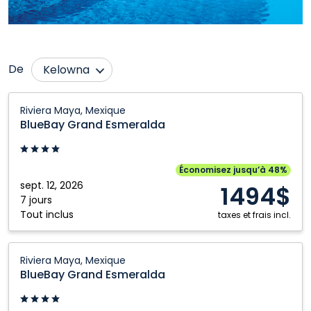
De
Kelowna
Calgary
Québec City
BlueBay
Riviera Maya, Mexique
Grand
Edmonton
Regina
BlueBay Grand Esmeralda
Esmeralda:
Fort McMurray
Saskatoon
Riviera
Grande Prairie
Toronto
Maya,
Économisez jusqu’à 48%
Mexique
sept. 12, 2026
Kamloops
Vancouver
1494$
7 jours
Montréal
Victoria
Tout inclus
taxes et frais incl.
Nanaimo
Winnipeg
BlueBay
Ottawa
Riviera Maya, Mexique
Grand
BlueBay Grand Esmeralda
Esmeralda:
Riviera