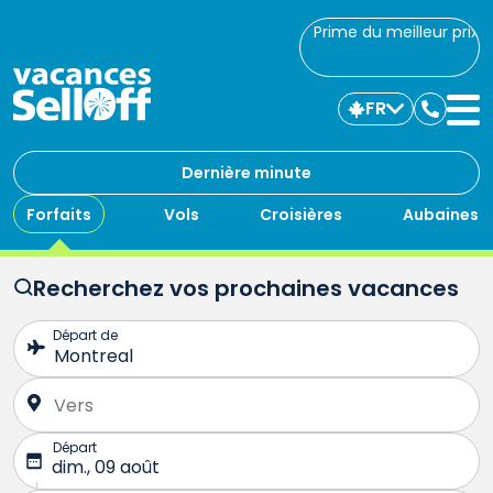
Prime du meilleur prix
FR
Commu
avec
nous
Dernière minute
Forfaits
Vols
Croisières
Aubaines
Recherchez vos prochaines vacances