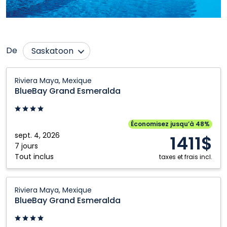
De
Saskatoon
Calgary
Ottawa
BlueBay
Riviera Maya, Mexique
Grand
Edmonton
Québec City
BlueBay Grand Esmeralda
Esmeralda:
Fort McMurray
Regina
Riviera
Grande Prairie
Toronto
Maya,
Économisez jusqu’à 48%
Mexique
sept. 4, 2026
Kamloops
Vancouver
1411$
7 jours
Kelowna
Victoria
Tout inclus
taxes et frais incl.
Montréal
Winnipeg
BlueBay
Nanaimo
Riviera Maya, Mexique
Grand
BlueBay Grand Esmeralda
Esmeralda:
Riviera