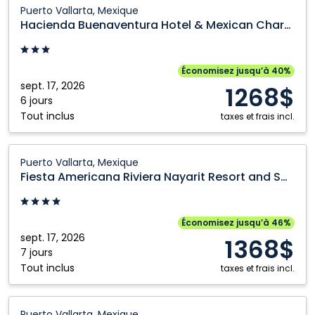
Hacienda
Puerto Vallarta, Mexique
Buenaventura
Hacienda Buenaventura Hotel & Mexican Charm
Hotel
&
Mexican
Économisez jusqu’à 40%
Charm:
sept. 17, 2026
1268$
Puerto
6 jours
Tout inclus
Vallarta,
taxes et frais incl.
Mexique
Fiesta
Puerto Vallarta, Mexique
Americana
Fiesta Americana Riviera Nayarit Resort and Spa
Riviera
Nayarit
Resort
Économisez jusqu’à 46%
and
sept. 17, 2026
1368$
Spa:
7 jours
Tout inclus
Puerto
taxes et frais incl.
Vallarta,
Mexique
Fiesta
Puerto Vallarta, Mexique