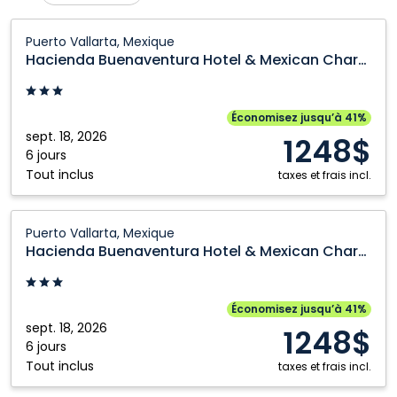
Calgary
Ottawa
Hacienda
Puerto Vallarta, Mexique
Buenaventura
Cranbrook
Prince George
Hacienda Buenaventura Hotel & Mexican Charm
Hotel
Edmonton
Québec City
&
Fort McMurray
Regina
Mexican
Économisez jusqu’à 41%
Charm:
sept. 18, 2026
Fort Saint John
Saskatoon
1248$
Puerto
6 jours
Grande Prairie
Toronto
Tout inclus
Vallarta,
taxes et frais incl.
Kamloops
Vancouver
Mexique
Hacienda
Montréal
Victoria
Puerto Vallarta, Mexique
Buenaventura
Hacienda Buenaventura Hotel & Mexican Charm
Nanaimo
Winnipeg
Hotel
&
Mexican
Économisez jusqu’à 41%
Charm:
sept. 18, 2026
1248$
Puerto
6 jours
Tout inclus
Vallarta,
taxes et frais incl.
Mexique