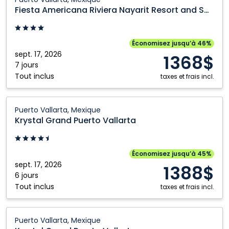
Americana
Fiesta Americana Riviera Nayarit Resort and Spa
Riviera
Nayarit
Resort
Économisez jusqu’à 46%
and
sept. 17, 2026
1368$
Spa:
7 jours
Tout inclus
Puerto
taxes et frais incl.
Vallarta,
Mexique
Krystal
Puerto Vallarta, Mexique
Grand
Krystal Grand Puerto Vallarta
Puerto
Vallarta:
Puerto
Économisez jusqu’à 45%
Vallarta,
sept. 17, 2026
1388$
Mexique
6 jours
Tout inclus
taxes et frais incl.
Krystal
Puerto Vallarta, Mexique
Grand