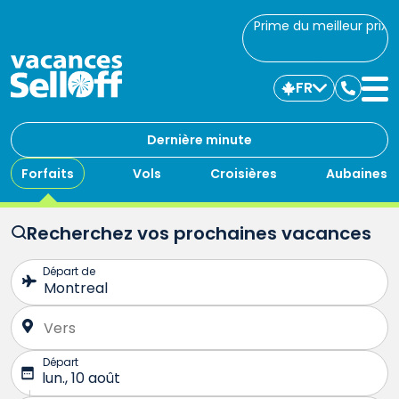
Prime du meilleur prix
FR
Commu
avec
nous
Dernière minute
Forfaits
Vols
Croisières
Aubaines
Recherchez vos prochaines vacances