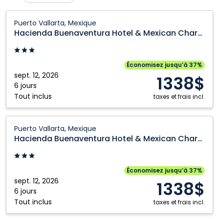
Calgary
Nanaimo
Hacienda
Puerto Vallarta, Mexique
Buenaventura
Cranbrook
Ottawa
Hacienda Buenaventura Hotel & Mexican Charm
Hotel
Edmonton
Prince George
&
Fort McMurray
Québec City
Mexican
Économisez jusqu’à 37%
Charm:
sept. 12, 2026
Fort Saint John
Regina
1338$
Puerto
6 jours
Grande Prairie
Saskatoon
Tout inclus
Vallarta,
taxes et frais incl.
Kamloops
Toronto
Mexique
Hacienda
Kelowna
Vancouver
Puerto Vallarta, Mexique
Buenaventura
Hacienda Buenaventura Hotel & Mexican Charm
Montréal
Winnipeg
Hotel
&
Mexican
Économisez jusqu’à 37%
Charm:
sept. 12, 2026
1338$
Puerto
6 jours
Tout inclus
Vallarta,
taxes et frais incl.
Mexique