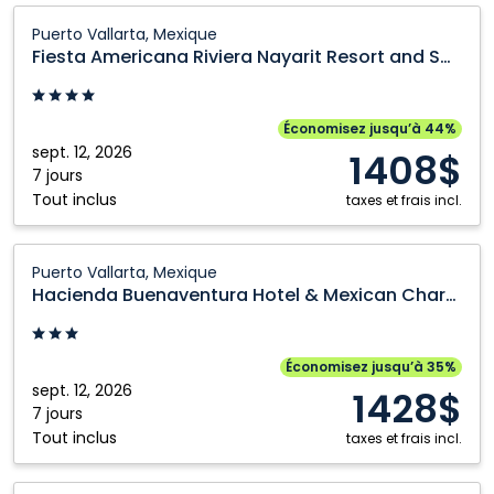
Fiesta
Puerto Vallarta, Mexique
Americana
Fiesta Americana Riviera Nayarit Resort and Spa
Riviera
Nayarit
Resort
Économisez jusqu’à 44%
and
sept. 12, 2026
1408$
Spa:
7 jours
Tout inclus
Puerto
taxes et frais incl.
Vallarta,
Mexique
Hacienda
Puerto Vallarta, Mexique
Buenaventura
Hacienda Buenaventura Hotel & Mexican Charm
Hotel
&
Mexican
Économisez jusqu’à 35%
Charm:
sept. 12, 2026
1428$
Puerto
7 jours
Tout inclus
Vallarta,
taxes et frais incl.
Mexique