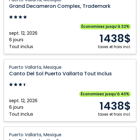
Decameron
Grand Decameron Complex, Trademark
Complex,
Trademark:
Puerto
Économisez jusqu’à 32%
Vallarta,
sept. 12, 2026
1438$
Mexique
6 jours
Tout inclus
taxes et frais incl.
Canto
Puerto Vallarta, Mexique
Del
Canto Del Sol Puerto Vallarta Tout Inclus
Sol
Puerto
Vallarta
Économisez jusqu’à 40%
Tout
sept. 12, 2026
1438$
Inclus:
6 jours
Tout inclus
Puerto
taxes et frais incl.
Vallarta,
Mexique
Las
Puerto Vallarta, Mexique
Palmas