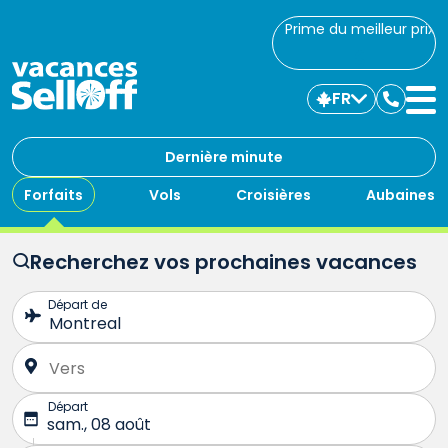
Prime du meilleur prix
FR
Commu
avec
nous
Dernière minute
Forfaits
Vols
Croisières
Aubaines
Recherchez vos prochaines vacances