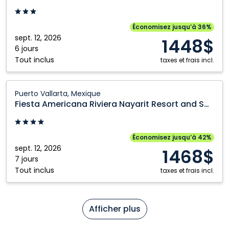
by
the
Sea:
Économisez jusqu’à 36%
Puerto
sept. 12, 2026
1448$
Vallarta,
6 jours
Tout inclus
Mexique
taxes et frais incl.
Fiesta
Puerto Vallarta, Mexique
Americana
Fiesta Americana Riviera Nayarit Resort and Spa
Riviera
Nayarit
Resort
Économisez jusqu’à 42%
and
sept. 12, 2026
1468$
Spa:
7 jours
Tout inclus
Puerto
taxes et frais incl.
Vallarta,
Mexique
Afficher plus