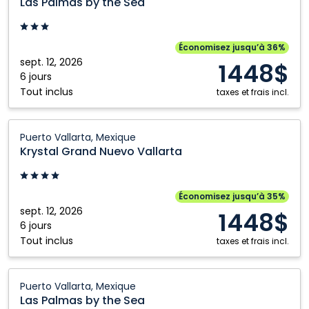
Las Palmas by the Sea
by
the
Sea:
Économisez jusqu’à 36%
Puerto
sept. 12, 2026
1448$
Vallarta,
6 jours
Tout inclus
Mexique
taxes et frais incl.
Krystal
Puerto Vallarta, Mexique
Grand
Krystal Grand Nuevo Vallarta
Nuevo
Vallarta:
Puerto
Économisez jusqu’à 35%
Vallarta,
sept. 12, 2026
1448$
Mexique
6 jours
Tout inclus
taxes et frais incl.
Las
Puerto Vallarta, Mexique
Palmas
Las Palmas by the Sea