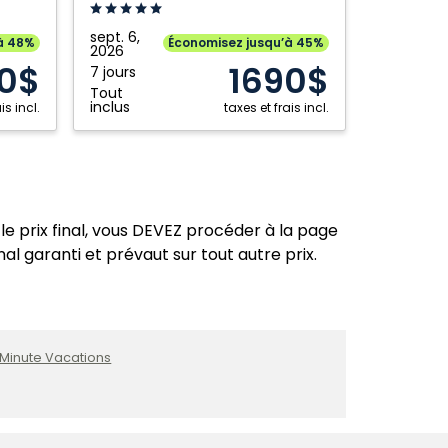
Maya,
An
Mexique
Autograph
sept. 6,
à 48%
Économisez jusqu’à 45%
2026
Collection
0$
1690$
7 jours
All
Tout
Inclusive
inclus
is incl.
taxes et frais incl.
Resort
and
Casino:
Riviera
Maya,
le prix final, vous DEVEZ procéder à la page
Mexique
nal garanti et prévaut sur tout autre prix.
 Minute Vacations