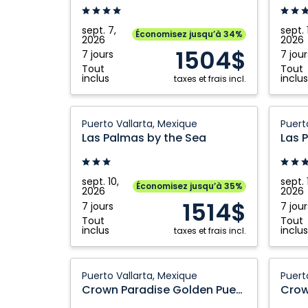
Vallarta:
Puerto
Puerto
Vallart
sept. 7,
sept. 
Économisez jusqu’à 34%
2026
2026
Vallarta,
Mexiqu
1504$
7 jours
7 jour
Mexique
Tout
Tout
inclus
inclus
taxes et frais incl.
Las
Las
Puerto Vallarta, Mexique
Puert
Palmas
Palma
Las Palmas by the Sea
Las 
by
by
the
the
Sea:
Sea:
sept. 10,
sept. 
Économisez jusqu’à 35%
2026
2026
Puerto
Puerto
1514$
7 jours
7 jour
Vallarta,
Vallart
Tout
Tout
Mexique
Mexiqu
inclus
inclus
taxes et frais incl.
Crown
Crown
Puerto Vallarta, Mexique
Puert
Paradise
Paradi
Crown Paradise Golden Puerto Vallarta
Golden
Golden