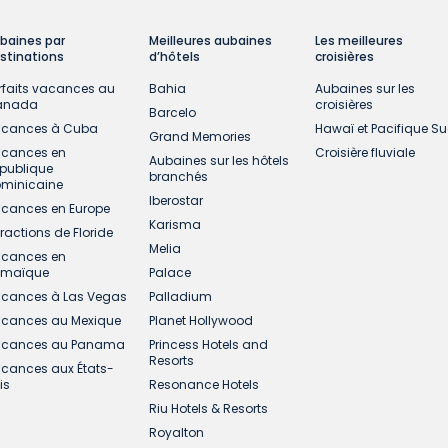
baines par
Meilleures aubaines
Les meilleures
stinations
d’hôtels
croisières
rfaits vacances au
Bahia
Aubaines sur les
anada
croisières
Barcelo
cances à Cuba
Hawaï et Pacifique S
Grand Memories
cances en
Croisière fluviale
Aubaines sur les hôtels
publique
branchés
minicaine
Iberostar
cances en Europe
Karisma
tractions de Floride
Melia
cances en
amaïque
Palace
cances à Las Vegas
Palladium
cances au Mexique
Planet Hollywood
cances au Panama
Princess Hotels and
Resorts
cances aux États-
is
Resonance Hotels
Riu Hotels & Resorts
Royalton