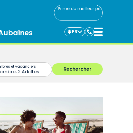
Prime du meilleur prix
Aubaines
FR
Communiquez
avec
nous