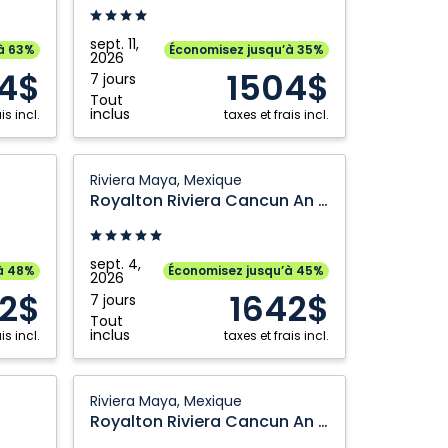
Grande Prairie
Toronto
Vallarta:
Kamloops
Vancouver
Puerto
sept. 11,
à 63%
Économisez jusqu’à 35%
2026
Vallarta,
Kelowna
Victoria
4$
1504$
7 jours
Mexique
Montréal
Winnipeg
Tout
inclus
is incl.
taxes et frais incl.
Royalton
Riviera Maya, Mexique
Riviera
Royalton Riviera Cancun An Autograph Collection All Inclusive Resort and Casino
Cancun
An
Autograph
sept. 4,
à 48%
Économisez jusqu’à 45%
2026
Collection
12$
1642$
7 jours
All
Tout
Inclusive
inclus
is incl.
taxes et frais incl.
Resort
and
Royalton
Riviera Maya, Mexique
Casino:
Riviera
Royalton Riviera Cancun An Autograph Collection All Inclusive Resort and Casino
Riviera
Cancun