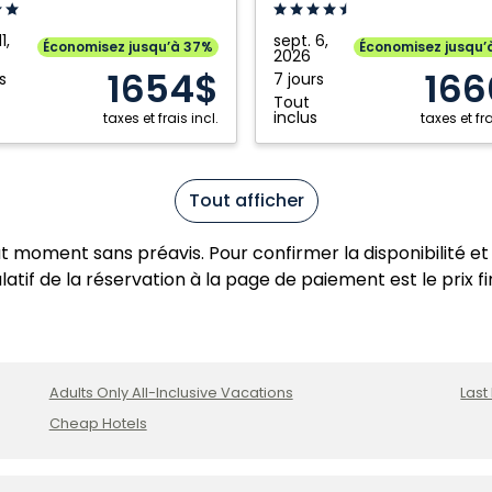
Riviera
a:
Maya,
1,
sept. 6,
Économisez jusqu’à 37%
Économisez jusqu’
2026
Mexique
1654$
166
s
7 jours
a,
Tout
e
inclus
taxes et frais incl.
taxes et fra
Tout afficher
ut moment sans préavis. Pour confirmer la disponibilité et 
atif de la réservation à la page de paiement est le prix fi
Adults Only All-Inclusive Vacations
Last
Cheap Hotels