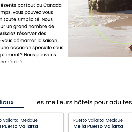
présents partout au Canada
 temps, vous pouvez vous
n toute simplicité. Nous
our un grand nombre de
puissiez réserver dès
z-vous démarrer la saison
 une occasion spéciale sous
implement? Nous pouvons
ne réalité.
liaux
Les meilleurs hôtels pour adulte
Melia
o Vallarta, Mexique
Puerto Vallarta, Mexique
Puerto
a Puerto Vallarta
Melia Puerto Vallarta
a:
Vallarta: