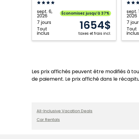
Puerto
Puerto
Vallarta:
Vallart
sept. 6,
sept. 1
Économisez jusqu’à 37%
2026
2026
Puerto
Puerto
1654$
7 jours
7 jour
Vallarta,
Vallart
Tout
Tout
Mexique
Mexiqu
inclus
inclus
taxes et frais incl.
Les prix affichés peuvent être modifiés à to
de paiement. Le prix affiché dans le récapitul
All-Inclusive Vacation Deals
Car Rentals