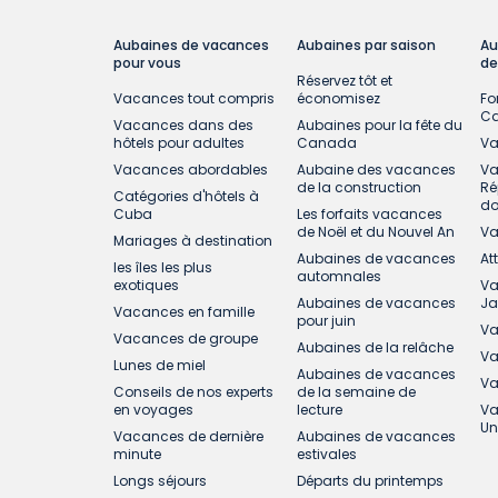
Aubaines de vacances
Aubaines par saison
Au
pour vous
de
Réservez tôt et
Vacances tout compris
économisez
Fo
C
Vacances dans des
Aubaines pour la fête du
hôtels pour adultes
Canada
Va
Vacances abordables
Aubaine des vacances
Va
de la construction
Ré
Catégories d'hôtels à
do
Cuba
Les forfaits vacances
de Noël et du Nouvel An
Va
Mariages à destination
Aubaines de vacances
At
les îles les plus
automnales
exotiques
Va
Aubaines de vacances
J
Vacances en famille
pour juin
Va
Vacances de groupe
Aubaines de la relâche
Va
Lunes de miel
Aubaines de vacances
Va
Conseils de nos experts
de la semaine de
en voyages
lecture
Va
Un
Vacances de dernière
Aubaines de vacances
minute
estivales
Longs séjours
Départs du printemps