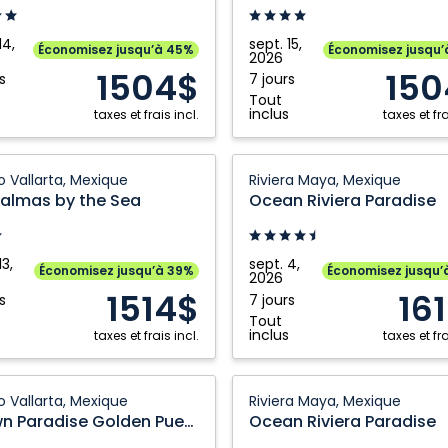
Puerto
a,
Vallarta,
14,
sept. 15,
Économisez jusqu’à 45%
Économisez jusqu’
2026
e
Mexique
1504$
150
s
7 jours
Tout
inclus
taxes et frais incl.
taxes et fra
Ocean
o Vallarta, Mexique
Riviera Maya, Mexique
s
Riviera
Palmas by the Sea
Ocean Riviera Paradise
Paradise:
Riviera
Maya,
13,
sept. 4,
Économisez jusqu’à 39%
Économisez jusqu’
2026
Mexique
1514$
16
s
7 jours
a,
Tout
e
inclus
taxes et frais incl.
taxes et fra
Ocean
o Vallarta, Mexique
Riviera Maya, Mexique
se
Riviera
Crown Paradise Golden Puerto Vallarta
Ocean Riviera Paradise
Paradise: