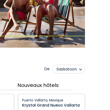
De
Saskatoon
Calgary
Nanaimo
s
Nouveaux hôtels
Cranbrook
Ottawa
Edmonton
Québec City
Krystal
Puerto Vallarta, Mexique
Grand
Fort McMurray
Regina
Krystal Grand Nuevo Vallarta
Nuevo