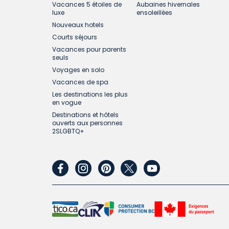
Vacances 5 étoiles de
Aubaines hivernales
luxe
ensoleillées
Nouveaux hotels
Courts séjours
Vacances pour parents
seuls
Voyages en solo
Vacances de spa
Les destinations les plus
en vogue
Destinations et hôtels
ouverts aux personnes
2SLGBTQ+
facebook
instagram
pinterest
twitter
youtube