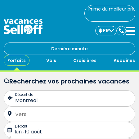
Prime du meilleur prix
FR
Commu
avec
nous
Dernière minute
Forfaits
Vols
Croisières
Aubaines
Recherchez vos prochaines vacances