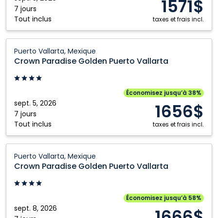
1571$
All
7 jours
Tout inclus
Inclusive
taxes et frais incl.
Resort
and
Crown
Puerto Vallarta, Mexique
Casino:
Paradise
Crown Paradise Golden Puerto Vallarta
Riviera
Golden
Maya,
Puerto
Mexique
Vallarta:
Économisez jusqu’à 38%
Puerto
sept. 5, 2026
1656$
Vallarta,
7 jours
Tout inclus
Mexique
taxes et frais incl.
Crown
Puerto Vallarta, Mexique
Paradise
Crown Paradise Golden Puerto Vallarta
Golden
Puerto
Vallarta:
Économisez jusqu’à 58%
Puerto
sept. 8, 2026
1666$