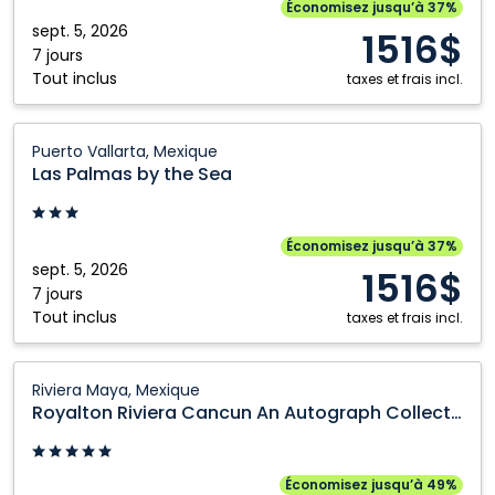
Sea:
Économisez jusqu’à 37%
Puerto
sept. 5, 2026
1516$
Vallarta,
7 jours
Tout inclus
Mexique
taxes et frais incl.
Las
Puerto Vallarta, Mexique
Palmas
Las Palmas by the Sea
by
the
Sea:
Économisez jusqu’à 37%
Puerto
sept. 5, 2026
1516$
Vallarta,
7 jours
Tout inclus
Mexique
taxes et frais incl.
Royalton
Riviera Maya, Mexique
Riviera
Royalton Riviera Cancun An Autograph Collection All Inclusive Resort and Casino
Cancun
An
Autograph
Économisez jusqu’à 49%