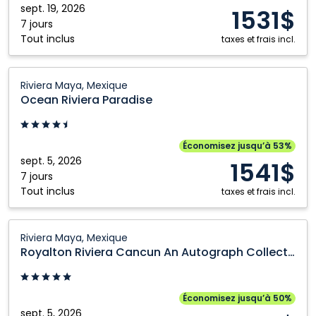
Collection
sept. 19, 2026
1531$
All
7 jours
Tout inclus
Inclusive
taxes et frais incl.
Resort
and
Ocean
Riviera Maya, Mexique
Casino:
Riviera
Ocean Riviera Paradise
Riviera
Paradise:
Maya,
Riviera
Mexique
Maya,
Économisez jusqu’à 53%
Mexique
sept. 5, 2026
1541$
7 jours
Tout inclus
taxes et frais incl.
Royalton
Riviera Maya, Mexique
Riviera
Royalton Riviera Cancun An Autograph Collection All Inclusive Resort and Casino
Cancun
An
Autograph
Économisez jusqu’à 50%
Collection
sept. 5, 2026