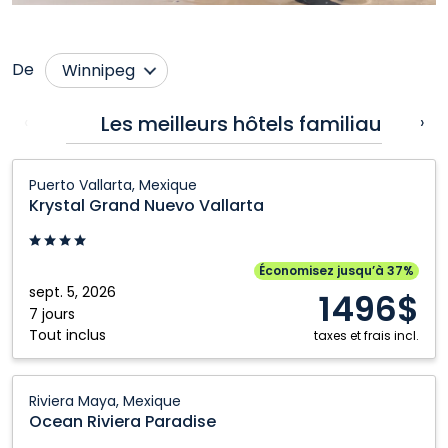
De
Winnipeg
Calgary
Nanaimo
Les meilleurs hôtels familiaux
‹
›
Cranbrook
Ottawa
Krystal
Edmonton
Québec City
Puerto Vallarta, Mexique
Grand
Krystal Grand Nuevo Vallarta
Fort McMurray
Regina
Nuevo
Grande Prairie
Saskatoon
Vallarta:
Puerto
Kamloops
Toronto
Économisez jusqu’à 37%
Vallarta,
sept. 5, 2026
1496$
Kelowna
Vancouver
Mexique
7 jours
Tout inclus
Montréal
Victoria
taxes et frais incl.
Ocean
Riviera Maya, Mexique
Riviera
Ocean Riviera Paradise
Paradise: