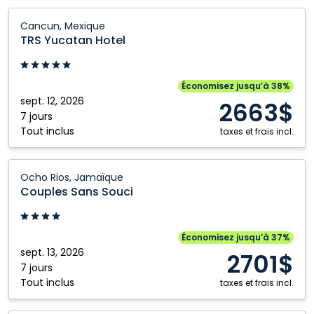
Cabos,
TRS
Cancun, Mexique
Mexique
Yucatan
TRS Yucatan Hotel
Hotel:
Cancun,
Mexique
Économisez jusqu’à 38%
sept. 12, 2026
2663$
7 jours
Tout inclus
taxes et frais incl.
Couples
Ocho Rios, Jamaïque
Sans
Couples Sans Souci
Souci:
Ocho
Rios,
Économisez jusqu’à 37%
Jamaïque
sept. 13, 2026
2701$
7 jours
Tout inclus
taxes et frais incl.