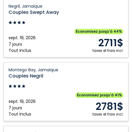
Couples
Negril, Jamaïque
Swept
Couples Swept Away
Away:
Negril,
Jamaïque
Économisez jusqu’à 44%
sept. 19, 2026
2711$
7 jours
Tout inclus
taxes et frais incl.
Couples
Montego Bay, Jamaïque
Negril:
Couples Negril
Montego
Bay,
Jamaïque
Économisez jusqu’à 41%
sept. 19, 2026
2781$
7 jours
Tout inclus
taxes et frais incl.
Secrets