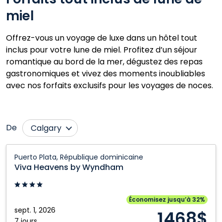
miel
Offrez-vous un voyage de luxe dans un hôtel tout
inclus pour votre lune de miel. Profitez d’un séjour
romantique au bord de la mer, dégustez des repas
gastronomiques et vivez des moments inoubliables
avec nos forfaits exclusifs pour les voyages de noces.
De
Calgary
Cranbrook
Prince George
Viva
Puerto Plata, République dominicaine
Heavens
Edmonton
Québec City
Viva Heavens by Wyndham
by
Fort McMurray
Regina
Wyndham:
Grande Prairie
Saskatoon
Puerto
Économisez jusqu’à 32%
Plata,
sept. 1, 2026
Kamloops
Toronto
1468$
République
7 jours