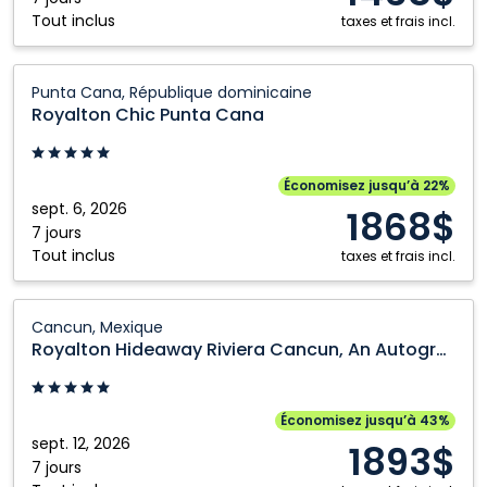
Kelowna
Vancouver
Tout inclus
dominicaine
taxes et frais incl.
Montréal
Victoria
Royalton
Nanaimo
Winnipeg
Punta Cana, République dominicaine
Chic
Royalton Chic Punta Cana
Ottawa
Punta
Cana:
Punta
Économisez jusqu’à 22%
Cana,
sept. 6, 2026
1868$
République
7 jours
Tout inclus
dominicaine
taxes et frais incl.
Royalton
Cancun, Mexique
Hideaway
Royalton Hideaway Riviera Cancun, An Autograph Collection All Inclusive Resort Adults Only
Riviera
Cancun,
An
Économisez jusqu’à 43%
Autograph
sept. 12, 2026
1893$
Collection
7 jours