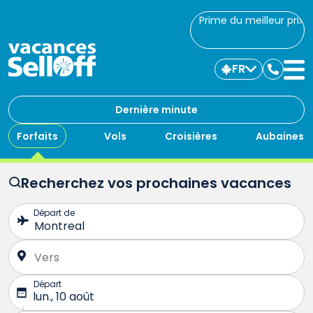
Prime du meilleur prix
FR
Commu
avec
nous
Dernière minute
Forfaits
Vols
Croisières
Aubaines
Recherchez vos prochaines vacances