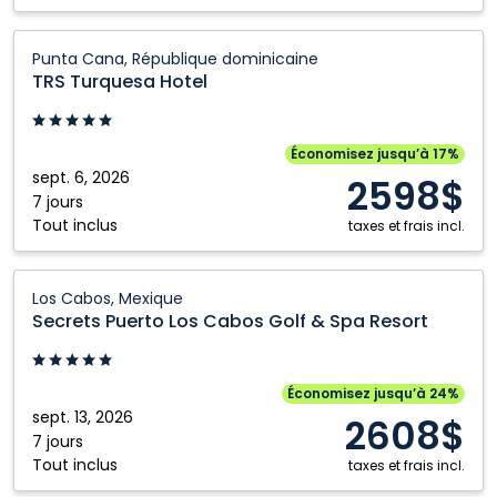
TRS
Punta Cana, République dominicaine
Turquesa
TRS Turquesa Hotel
Hotel:
Punta
Cana,
Économisez jusqu’à 17%
République
sept. 6, 2026
2598$
dominicaine
7 jours
Tout inclus
taxes et frais incl.
Secrets
Los Cabos, Mexique
Puerto
Secrets Puerto Los Cabos Golf & Spa Resort
Los
Cabos
Golf
Économisez jusqu’à 24%
&
sept. 13, 2026
2608$
Spa
7 jours
Tout inclus
Resort:
taxes et frais incl.
Los