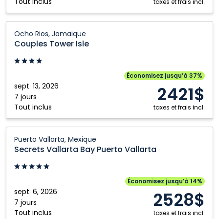
Tout inclus
All
taxes et frais incl.
Inclusive
Resort
Couples
Ocho Rios, Jamaïque
Adults
Tower
Couples Tower Isle
Only:
Isle:
Cancun,
Ocho
Mexique
Rios,
Économisez jusqu’à 37%
Jamaïque
sept. 13, 2026
2421$
7 jours
Tout inclus
taxes et frais incl.
Secrets
Puerto Vallarta, Mexique
Vallarta
Secrets Vallarta Bay Puerto Vallarta
Bay
Puerto
Vallarta:
Économisez jusqu’à 14%
Puerto
sept. 6, 2026
2528$
Vallarta,
7 jours
Tout inclus
Mexique
taxes et frais incl.