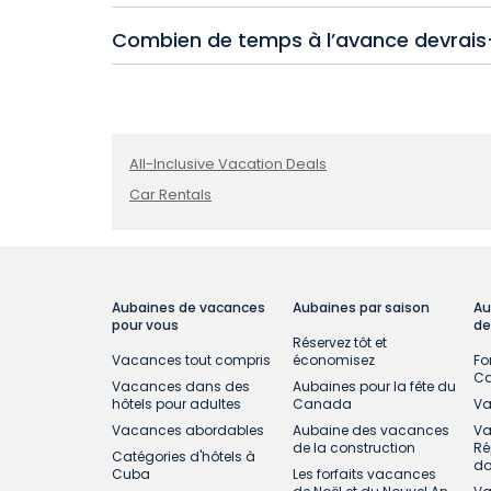
La Jamaïque, le Mexique, et les îles des Ca
Combien de temps à l’avance devrais-
nombreux forfaits lune de miel tout compris 
Il est recommandé de réserver votre lune de m
vous assurer d’avoir une place dans l’hôtel c
All-Inclusive Vacation Deals
Car Rentals
Aubaines de vacances
Aubaines par saison
Au
pour vous
de
Réservez tôt et
Vacances tout compris
économisez
Fo
C
Vacances dans des
Aubaines pour la fête du
hôtels pour adultes
Canada
Va
Vacances abordables
Aubaine des vacances
Va
de la construction
Ré
Catégories d'hôtels à
do
Cuba
Les forfaits vacances