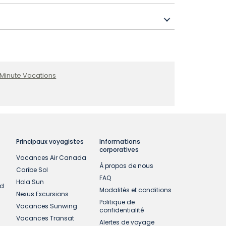
roits les plus populaires. On y trouve de
ences inoubliables.
son, afin d’obtenir les meilleurs prix et
 Minute Vacations
Principaux voyagistes
Informations
corporatives
Vacances Air Canada
À propos de nous
Caribe Sol
FAQ
Hola Sun
ud
Modalités et conditions
Nexus Excursions
Politique de
Vacances Sunwing
confidentialité
Vacances Transat
Alertes de voyage