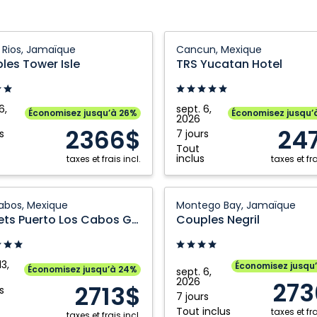
s
TRS
Rios, Jamaïque
Cancun, Mexique
Yucatan
les Tower Isle
TRS Yucatan Hotel
Hotel:
Cancun,
Mexique
6,
sept. 6,
Économisez jusqu’à 26%
Économisez jusqu’
2026
que
2366$
24
s
7 jours
Tout
inclus
taxes et frais incl.
taxes et fra
s
Couples
abos, Mexique
Montego Bay, Jamaïque
Negril:
Secrets Puerto Los Cabos Golf & Spa Resort
Couples Negril
Montego
Bay,
Jamaïque
13,
Économisez jusqu
Économisez jusqu’à 24%
sept. 6,
2026
273
2713$
s
7 jours
Tout inclus
taxes et fra
taxes et frais incl.