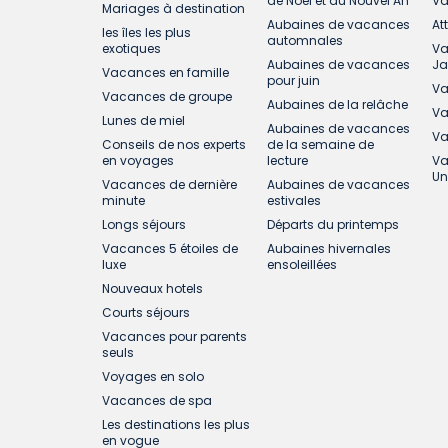
de Noël et du Nouvel An
Va
Mariages à destination
Aubaines de vacances
At
les îles les plus
automnales
exotiques
Va
Aubaines de vacances
J
Vacances en famille
pour juin
Va
Vacances de groupe
Aubaines de la relâche
Va
Lunes de miel
Aubaines de vacances
Va
Conseils de nos experts
de la semaine de
en voyages
lecture
Va
Un
Vacances de dernière
Aubaines de vacances
minute
estivales
Longs séjours
Départs du printemps
Vacances 5 étoiles de
Aubaines hivernales
luxe
ensoleillées
Nouveaux hotels
Courts séjours
Vacances pour parents
seuls
Voyages en solo
Vacances de spa
Les destinations les plus
en vogue