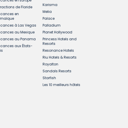
cances en Europe
Karisma
tractions de Floride
Melia
cances en
amaïque
Palace
cances à Las Vegas
Palladium
cances au Mexique
Planet Hollywood
cances au Panama
Princess Hotels and
Resorts
cances aux États-
is
Resonance Hotels
Riu Hotels & Resorts
Royalton
Sandals Resorts
Starfish
Les 10 meilleurs hôtels