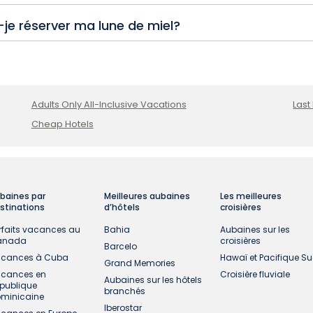
raïbes comme Aruba et Sainte-Lucie comptent parmi les end
je réserver ma lune de miel?
de luxe, idéaux pour la romance, la détente et des expéri
iel de 6 à 9 mois à l’avance, surtout pendant la haute sai
hoisi pour votre lune de miel.
Adults Only All-Inclusive Vacations
Last
Cheap Hotels
baines par
Meilleures aubaines
Les meilleures
stinations
d’hôtels
croisières
rfaits vacances au
Bahia
Aubaines sur les
anada
croisières
Barcelo
cances à Cuba
Hawaï et Pacifique S
Grand Memories
cances en
Croisière fluviale
Aubaines sur les hôtels
publique
branchés
minicaine
Iberostar