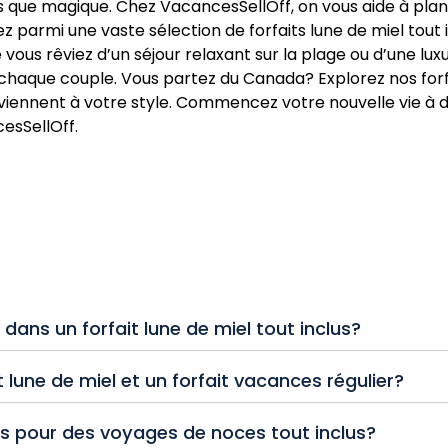
ns que magique. Chez VacancesSellOff, on vous aide à plan
 parmi une vaste sélection de forfaits lune de miel tout 
vous rêviez d’un séjour relaxant sur la plage ou d’une lux
 chaque couple. Vous partez du Canada? Explorez nos for
nviennent à votre style. Commencez votre nouvelle vie à d
esSellOff.
dans un forfait lune de miel tout inclus?
nnent généralement les vols, l’hébergement à l’hôtel, les r
t lune de miel et un forfait vacances régulier?
 tout inclus proposent également des forfaits spéciaux p
des surclassements de chambre, etc.
vent des ajouts romantiques comme du champagne à l’arr
ons pour des voyages de noces tout inclus?
 célébrer votre vie à deux.