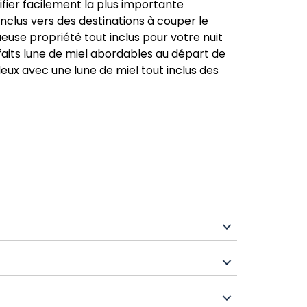
ifier facilement la plus importante
inclus vers des destinations à couper le
ueuse propriété tout inclus pour votre nuit
faits lune de miel abordables au départ de
eux avec une lune de miel tout inclus des
epas, les boissons et les transferts entre
our les nouveaux mariés comprenant des
ivée, des massages en couple, des soupers