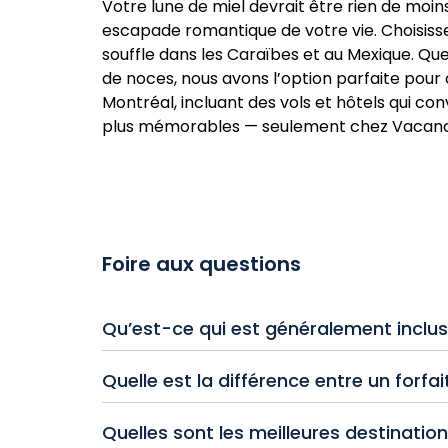
Votre lune de miel devrait être rien de moi
escapade romantique de votre vie. Choisissez
souffle dans les Caraïbes et au Mexique. Que 
de noces, nous avons l’option parfaite pour
Montréal, incluant des vols et hôtels qui co
plus mémorables — seulement chez Vacanc
Foire aux questions
Qu’est-ce qui est généralement inclus 
Les forfaits lune de miel tout inclus compre
Quelle est la différence entre un forfai
l’aéroport et l’hôtel. Plusieurs propriétés
soupers en tête-à-tête, des soins au spa, 
Les forfaits lune de miel comprennent sou
Quelles sont les meilleures destinati
aux chandelles et d’autres commodités pour