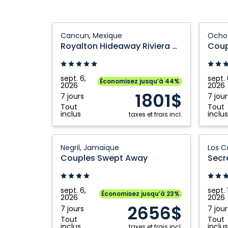
Royalton
Couple
Cancun, Mexique
Ocho 
Hideaway
Tower
Royalton Hideaway Riviera Cancun, An Autograph Collection All Inclusive Resort Adults Only
Coup
Riviera
Isle:
Cancun,
Ocho
An
Rios,
sept. 6,
sept. 
Économisez jusqu’à 44%
2026
2026
Autograph
Jamaï
1801$
7 jours
7 jour
Collection
Tout
Tout
All
inclus
inclus
taxes et frais incl.
Inclusive
Resort
Couples
Secret
Negril, Jamaïque
Los C
Adults
Swept
Puerto
Couples Swept Away
Only:
Away:
Los
Cancun,
Negril,
Cabos
Mexique
Jamaïque
Golf
sept. 6,
sept. 
Économisez jusqu’à 23%
2026
2026
&
2656$
7 jours
7 jour
Spa
Tout
Tout
Resort:
inclus
inclus
taxes et frais incl.