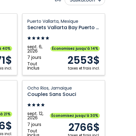
Calgary
Ottawa
Secrets
Puerto Vallarta, Mexique
Cranbrook
Prince George
Vallarta
Secrets Vallarta Bay Puerto Vallarta
Bay
Edmonton
Québec City
Puerto
Fort McMurray
Regina
Vallarta:
sept. 6,
à 40%
Économisez jusqu’à 14%
Grande Prairie
2026
Toronto
Puerto
71$
2553$
7 jours
Vallarta,
Kamloops
Vancouver
Tout
Mexique
inclus
is incl.
taxes et frais incl.
Kelowna
Victoria
Montréal
Winnipeg
Couples
Ocho Rios, Jamaïque
Nanaimo
Sans
Couples Sans Souci
Souci:
Ocho
Rios,
sept. 12,
’à 21%
Économisez jusqu’à 30%
2026
Jamaïque
6$
2766$
7 jours
Tout
is incl.
inclus
taxes et frais incl.