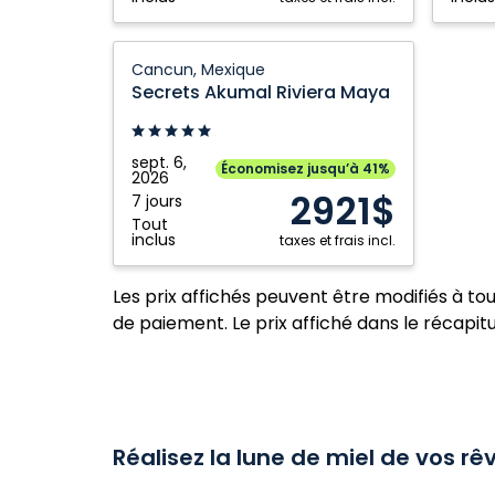
Los
Cabos,
Secrets
Cancun, Mexique
Mexiqu
Akumal
Secrets Akumal Riviera Maya
Riviera
Maya:
Cancun,
sept. 6,
Économisez jusqu’à 41%
2026
Mexique
2921$
7 jours
Tout
inclus
taxes et frais incl.
Les prix affichés peuvent être modifiés à to
de paiement. Le prix affiché dans le récapitul
Réalisez la lune de miel de vos rê