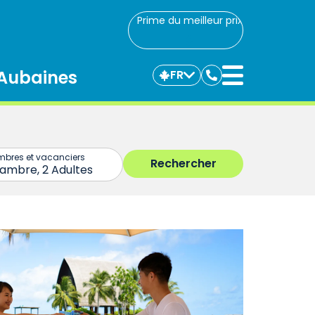
Prime du meilleur prix
Aubaines
FR
Communiquez
avec
nous