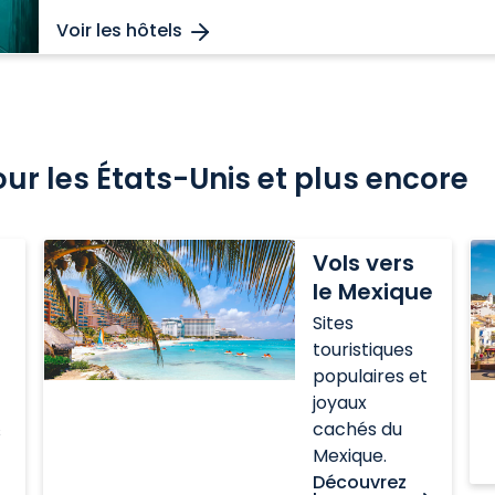
Voir les hôtels
our les États-Unis et plus encore
Vols
Vo
Vols vers
vers
po
le Mexique
le
l'
Sites
Mexique
touristiques
populaires et
joyaux
cachés du
s
Mexique.
Découvrez