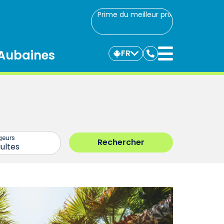
Prime du meilleur prix
Aubaines
FR
Communiquez
avec
nous