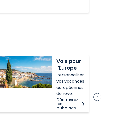
ls
Vols
Vols pour
ur
au
l'Europe
Europe
Canada
Personnaliser
vos vacances
européennes
de rêve.
Découvrez
les
aubaines