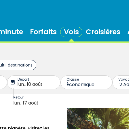
 minute
Forfaits
Vols
Croisières
tte planète. Visitez les