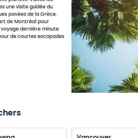
s une visite guidée du
ues pavées de la Grèce.
art de Montréal pour
de voyage dernière minute
pour de courtes escapades
chers
na
Vancouver
owna
Vancouver