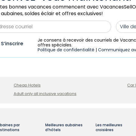
tes bonnes vacances commencent avec VacancesSellOff!
 aubaines, soldes éclair et offres exclusives!
Ville 
Je consens à recevoir des courriels de Vacan
S’inscrire
offres spéciales.
Politique de confidentialité
|
Communiquez av
Cheap Hotels
Car 
Adult only all inclusive vacations
baines par
Meilleures aubaines
Les meilleures
stinations
d’hôtels
croisières