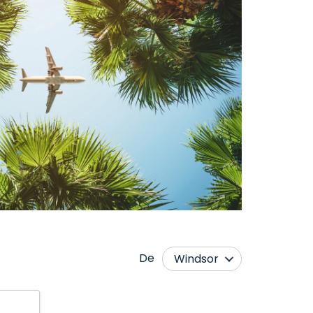
De
Windsor
Abbotsford
Montréal
Calgary
Ottawa