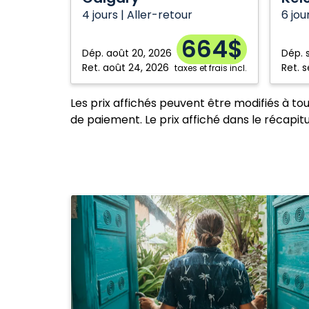
4 jours | Aller-retour
6 jou
664$
Dép.
août 20, 2026
Dép.
Ret.
août 24, 2026
Ret.
s
taxes et frais incl.
Les prix affichés peuvent être modifiés à to
de paiement. Le prix affiché dans le récapitul
Trouvez
votre
hôtel