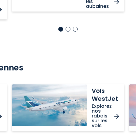
les
aubaines
iennes
Vols
Vo
Vols
WestJet
Tr
a
WestJet
Explorez
nos
rabais
sur les
vols