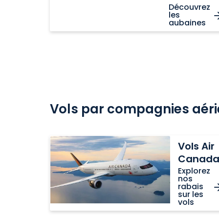
Découvrez
les
aubaines
Vols par compagnies aér
Vols
Vols Air
Air
Canad
Canada
Explorez
nos
rabais
sur les
vols