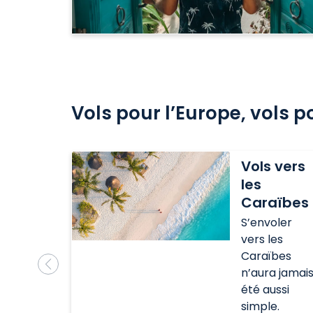
Vols pour l’Europe, vols p
Vols
Vols vers
vers
les
les
Caraïbes
Caraïbes
S’envoler
vers les
Caraïbes
n’aura jamai
été aussi
simple.