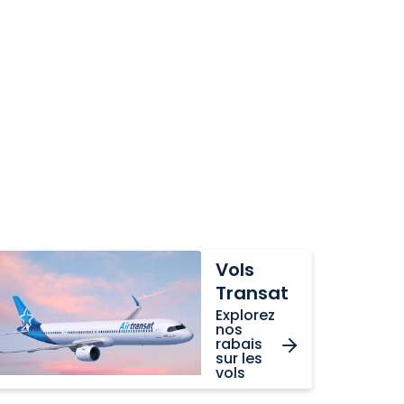
ls
Vols
ansat
Transat
Explorez
nos
rabais
sur les
vols