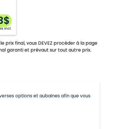
Charlottetown
Québec City
3$
Comox
Regina
Edmonton
Saint John
is incl.
Fredericton
Saskatoon
le prix final, vous DEVEZ procéder à la page
Halifax
Sudbury
nal garanti et prévaut sur tout autre prix.
Hamilton
Thunder Bay
Kelowna
Toronto
Kitchener
Vancouver
London
Winnipeg
Moncton
iverses options et aubaines afin que vous